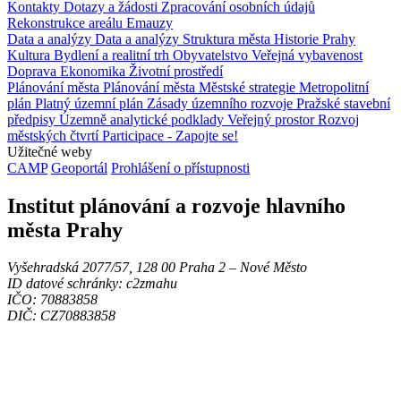
Kontakty
Dotazy a žádosti
Zpracování osobních údajů
Rekonstrukce areálu Emauzy
Data a analýzy
Data a analýzy
Struktura města
Historie Prahy
Kultura
Bydlení a realitní trh
Obyvatelstvo
Veřejná vybavenost
Doprava
Ekonomika
Životní prostředí
Plánování města
Plánování města
Městské strategie
Metropolitní
plán
Platný územní plán
Zásady územního rozvoje
Pražské stavební
předpisy
Územně analytické podklady
Veřejný prostor
Rozvoj
městských čtvrtí
Participace - Zapojte se!
Užitečné weby
CAMP
Geoportál
Prohlášení o přístupnosti
Institut plánování a rozvoje hlavního
města Prahy
Vyšehradská 2077/57, 128 00 Praha 2 ‒ Nové Město
ID datové schránky: c2zmahu
IČO: 70883858
DIČ: CZ70883858