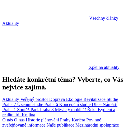
Všechny články
Aktuality
Zpět na aktuality
Hledáte konkrétní téma? Vyberte, co Vás
nejvíce zajímá.
Aktuality
Veřejný prostor
Doprava
Ekologie
Revitalizace
Studie
Praha 7
Územní studie
Praha 6
Koncepční studie
Ulice
Náměstí
Praha 1
Soutěž
Park
Praha 8
Městský mobiliář
Řeka
Bydlení a
realitní trh
Krajina
O nás
O nás
Historie plánování Prahy
Kariéra
Povinně
zveřejňované informace
Naše publikace
Mezinárodní spolupráce