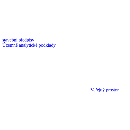
stavební předpisy
Územně analytické podklady
Veřejný prostor