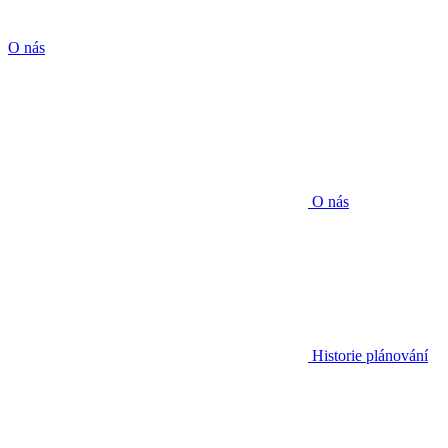
O nás
O nás
Historie plánování