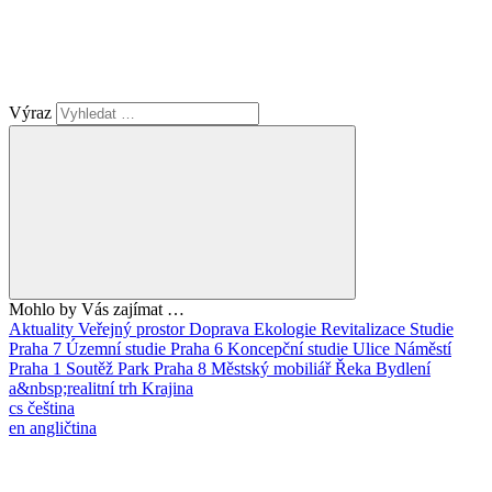
Výraz
Mohlo by Vás zajímat …
Aktuality
Veřejný prostor
Doprava
Ekologie
Revitalizace
Studie
Praha 7
Územní studie
Praha 6
Koncepční studie
Ulice
Náměstí
Praha 1
Soutěž
Park
Praha 8
Městský mobiliář
Řeka
Bydlení
a&nbsp;realitní trh
Krajina
cs
čeština
en
angličtina