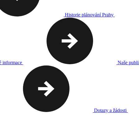
Historie plánování Prahy
é informace
Naše publ
Dotazy a žádosti