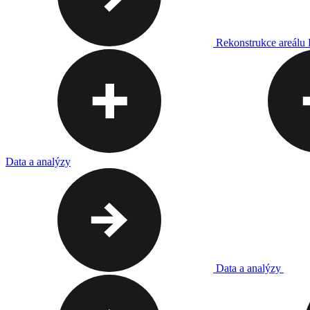
Rekonstrukce areálu
Data a analýzy
Data a analýzy