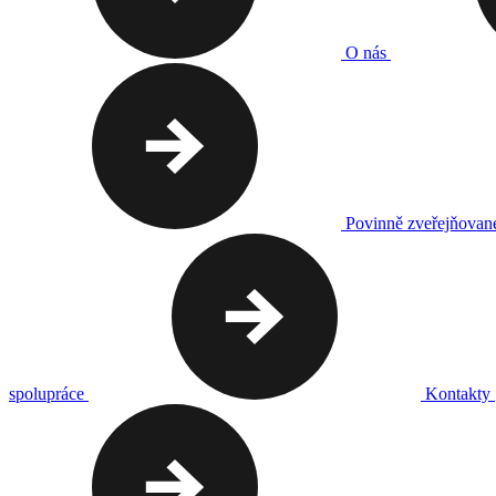
O nás
Povinně zveřejňovan
spolupráce
Kontakty