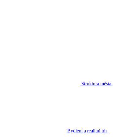
Struktura města
Bydlení a realitní trh