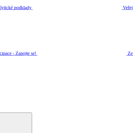
ytické podklady
Veřej
icipace - Zapojte se!
Ze