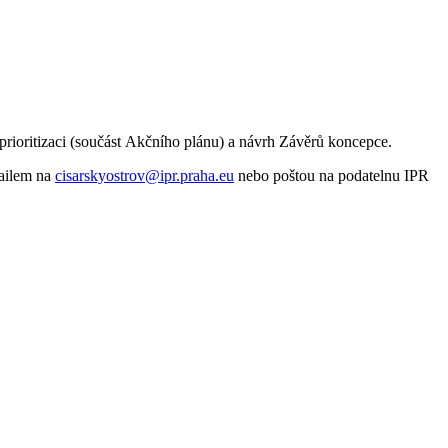
rioritizaci (součást Akčního plánu) a návrh Závěrů koncepce.
ailem na
cisarskyostrov@ipr.praha.eu
nebo poštou na podatelnu IPR