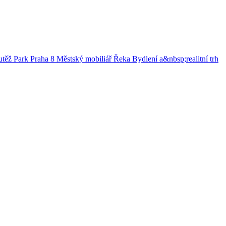
utěž
Park
Praha 8
Městský mobiliář
Řeka
Bydlení a&nbsp;realitní trh