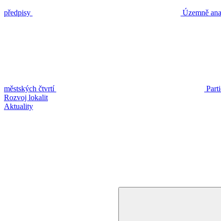
předpisy
Územně anal
městských čtvrtí
Part
Rozvoj lokalit
Aktuality