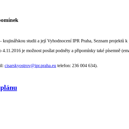
ipomínek
rajinářskou studii a její Vyhodnocení IPR Praha, Seznam projektů k p
o 4.11.2016 je možnost posílat podněty a připomínky také písemně
(em
il:
cisarskyostrov@ipr.praha.eu
telefon: 236 004 634).
 plánu