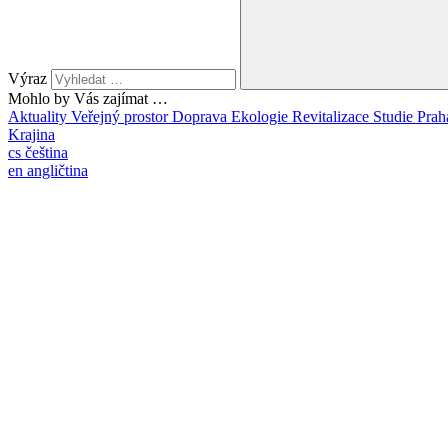
Výraz
Mohlo by Vás zajímat …
Aktuality
Veřejný prostor
Doprava
Ekologie
Revitalizace
Studie
Prah
Krajina
cs
čeština
en
angličtina