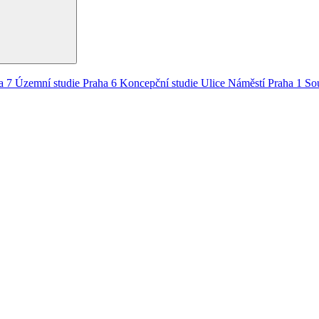
a 7
Územní studie
Praha 6
Koncepční studie
Ulice
Náměstí
Praha 1
So