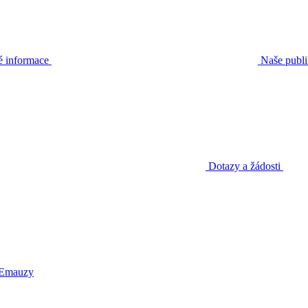
é informace
Naše publ
Dotazy a žádosti
 Emauzy