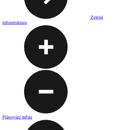
Zelená
infrastruktura
Plánování města