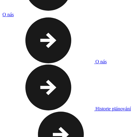
O nás
O nás
Historie plánování