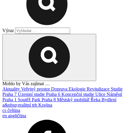
Výraz
Mohlo by Vás zajímat …
Aktuality
Veřejný prostor
Doprava
Ekologie
Revitalizace
Studie
Praha 7
Územní studie
Praha 6
Koncepční studie
Ulice
Náměstí
Praha 1
Soutěž
Park
Praha 8
Městský mobiliář
Řeka
Bydlení
a&nbsp;realitní trh
Krajina
cs
čeština
en
angličtina