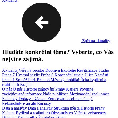
Aktuality
Zpět na aktuality
Hledáte konkrétní téma? Vyberte, co Vás
nejvíce zajímá.
Aktuality
Veřejný prostor
Doprava
Ekologie
Revitalizace
Studie
Praha 7
Územní studie
Praha 6
Koncepční studie
Ulice
Náměstí
Praha 1
Soutěž
Park
Praha 8
Městský mobiliář
Řeka
Bydlení a
realitní trh
Krajina
O nás
O nás
Historie plánování Prahy
Kariéra
Povinně
zveřejňované informace
Naše publikace
Mezinárodní spolupráce
Kontakty
Dotazy a žádosti
Zpracování osobních údajů
Rekonstrukce areálu Emauzy
Data a analýzy
Data a analýzy
Struktura města
Historie Prahy
Kultura
Bydlení a realitní trh
Obyvatelstvo
Veřejná vybavenost
Doprava
Ekonomika
Životní prostředí