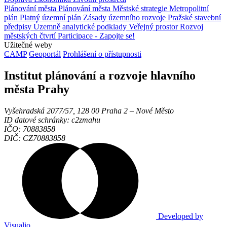
Plánování města
Plánování města
Městské strategie
Metropolitní
plán
Platný územní plán
Zásady územního rozvoje
Pražské stavební
předpisy
Územně analytické podklady
Veřejný prostor
Rozvoj
městských čtvrtí
Participace - Zapojte se!
Užitečné weby
CAMP
Geoportál
Prohlášení o přístupnosti
Institut plánování a rozvoje hlavního
města Prahy
Vyšehradská 2077/57, 128 00 Praha 2 ‒ Nové Město
ID datové schránky: c2zmahu
IČO: 70883858
DIČ: CZ70883858
Developed by
Visualio