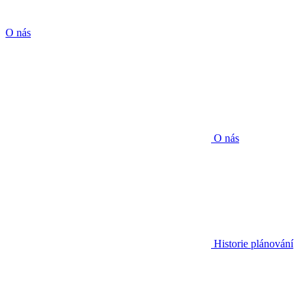
O nás
O nás
Historie plánování