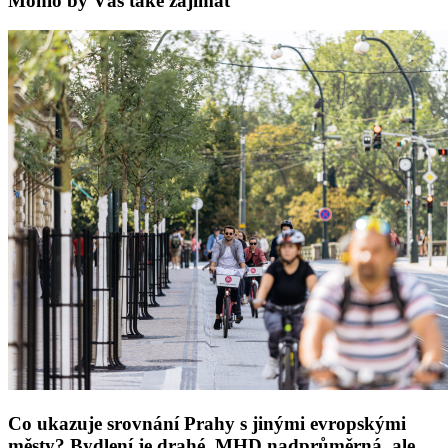
Mohlo by Vás také zajímat
Co ukazuje srovnání Prahy s jinými evropskými
městy? Bydlení je drahé, MHD nadprůměrná, ale