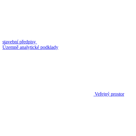
stavební předpisy
Územně analytické podklady
Veřejný prostor