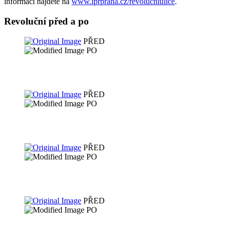
informací najdete na
www.iprpraha.cz/revolucniulice
.
Revoluční před a po
PŘED
PO
PŘED
PO
PŘED
PO
PŘED
PO