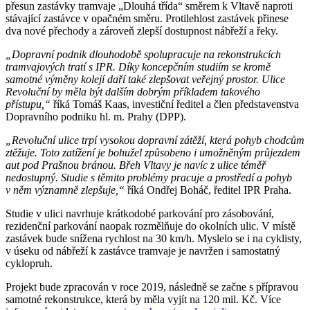
přesun zastávky tramvaje „Dlouhá třída“ směrem k Vltavě naproti
stávající zastávce v opačném směru. Protilehlost zastávek přinese
dva nové přechody a zároveň zlepší dostupnost nábřeží a řeky.
„Dopravní podnik dlouhodobě spolupracuje na rekonstrukcích
tramvajových tratí s IPR. Díky koncepčním studiím se kromě
samotné výměny kolejí daří také zlepšovat veřejný prostor. Ulice
Revoluční by měla být dalším dobrým příkladem takového
přístupu,“
říká Tomáš Kaas, investiční ředitel a člen představenstva
Dopravního podniku hl. m. Prahy (DPP).
„Revoluční ulice trpí vysokou dopravní zátěží, která pohyb chodcům
ztěžuje. Toto zatížení je bohužel způsobeno i umožněným průjezdem
aut pod Prašnou bránou.
Břeh Vltavy je navíc z ulice téměř
nedostupný. Studie s těmito problémy pracuje a prostředí a pohyb
v něm významně zlepšuje,“
říká Ondřej Boháč, ředitel IPR Praha.
Studie v ulici navrhuje krátkodobé parkování pro zásobování,
rezidenční parkování naopak rozmělňuje do okolních ulic. V místě
zastávek bude snížena rychlost na 30 km/h. Myslelo se i na cyklisty,
v úseku od nábřeží k zastávce tramvaje je navržen i samostatný
cyklopruh.
Projekt bude zpracován v roce 2019, následně se začne s přípravou
samotné rekonstrukce, která by měla vyjít na 120 mil. Kč. Více