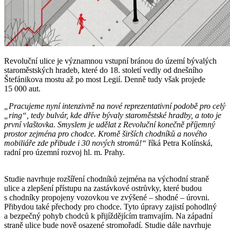
Revoluční ulice je významnou vstupní bránou do území bývalých
staroměstských hradeb, které do 18. století vedly od dnešního
Štefánikova mostu až po most Legií. Denně tudy však projede
15 000 aut.
„Pracujeme nyní intenzivně na nové reprezentativní podobě pro celý
„ring“, tedy bulvár, kde dříve bývaly staroměstské hradby, a toto je
první vlaštovka. Smyslem je udělat z Revoluční konečně příjemný
prostor zejména pro chodce. Kromě širších chodníků a nového
mobiliáře zde přibude i 30 nových stromů!“
říká Petra Kolínská,
radní pro územní rozvoj hl. m. Prahy.
Studie navrhuje rozšíření chodníků zejména na východní straně
ulice a zlepšení přístupu na zastávkové ostrůvky, které budou
s chodníky propojeny vozovkou ve zvýšené – shodné – úrovni.
Přibydou také přechody pro chodce. Tyto úpravy zajistí pohodlný
a bezpečný pohyb chodců k přijíždějícím tramvajím. Na západní
straně ulice bude nově osazené stromořadí. Studie dále navrhuje