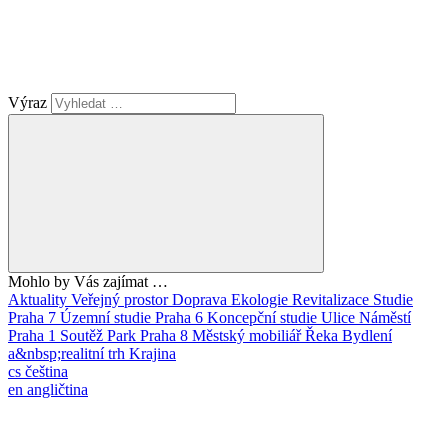
Výraz
Mohlo by Vás zajímat …
Aktuality
Veřejný prostor
Doprava
Ekologie
Revitalizace
Studie
Praha 7
Územní studie
Praha 6
Koncepční studie
Ulice
Náměstí
Praha 1
Soutěž
Park
Praha 8
Městský mobiliář
Řeka
Bydlení
a&nbsp;realitní trh
Krajina
cs
čeština
en
angličtina