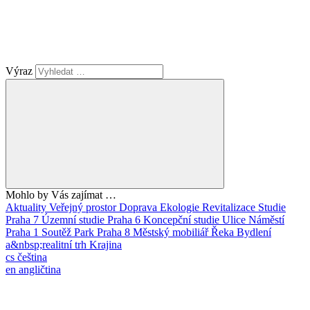
Výraz
Mohlo by Vás zajímat …
Aktuality
Veřejný prostor
Doprava
Ekologie
Revitalizace
Studie
Praha 7
Územní studie
Praha 6
Koncepční studie
Ulice
Náměstí
Praha 1
Soutěž
Park
Praha 8
Městský mobiliář
Řeka
Bydlení
a&nbsp;realitní trh
Krajina
cs
čeština
en
angličtina