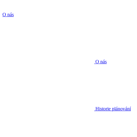
O nás
O nás
Historie plánování