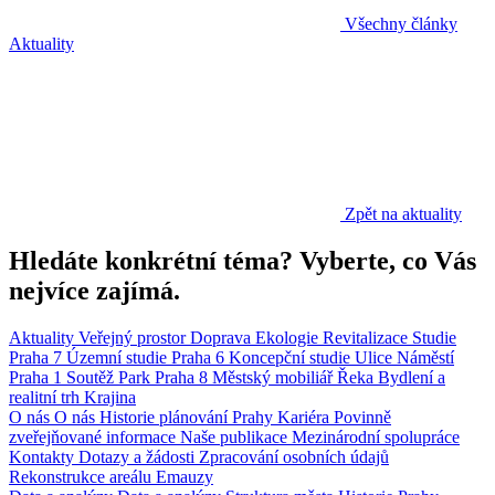
Všechny články
Aktuality
Zpět na aktuality
Hledáte konkrétní téma? Vyberte, co Vás
nejvíce zajímá.
Aktuality
Veřejný prostor
Doprava
Ekologie
Revitalizace
Studie
Praha 7
Územní studie
Praha 6
Koncepční studie
Ulice
Náměstí
Praha 1
Soutěž
Park
Praha 8
Městský mobiliář
Řeka
Bydlení a
realitní trh
Krajina
O nás
O nás
Historie plánování Prahy
Kariéra
Povinně
zveřejňované informace
Naše publikace
Mezinárodní spolupráce
Kontakty
Dotazy a žádosti
Zpracování osobních údajů
Rekonstrukce areálu Emauzy