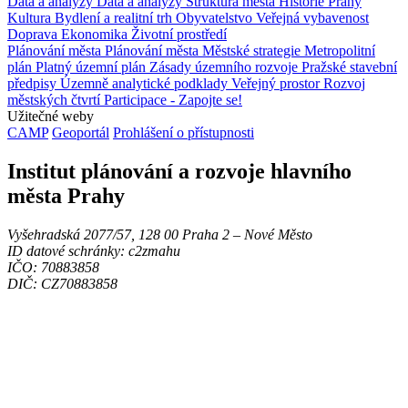
Data a analýzy
Data a analýzy
Struktura města
Historie Prahy
Kultura
Bydlení a realitní trh
Obyvatelstvo
Veřejná vybavenost
Doprava
Ekonomika
Životní prostředí
Plánování města
Plánování města
Městské strategie
Metropolitní
plán
Platný územní plán
Zásady územního rozvoje
Pražské stavební
předpisy
Územně analytické podklady
Veřejný prostor
Rozvoj
městských čtvrtí
Participace - Zapojte se!
Užitečné weby
CAMP
Geoportál
Prohlášení o přístupnosti
Institut plánování a rozvoje hlavního
města Prahy
Vyšehradská 2077/57, 128 00 Praha 2 ‒ Nové Město
ID datové schránky: c2zmahu
IČO: 70883858
DIČ: CZ70883858