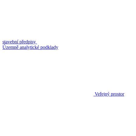
stavební předpisy
Územně analytické podklady
Veřejný prostor