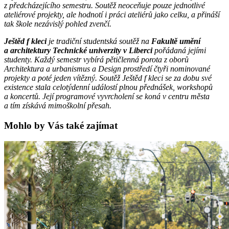
z předcházející
ho semestru. Sout
ěž
neoce
ňuje pouze jednotliv
é
ateli
é
rov
é
projekty, ale hodnotí i práci ateli
é
rů jako celku, a přináší
tak škole nezávislý pohled zvenčí.
Ještě
d f kleci
je tradiční studentská
sout
ěž na
Fakultě umění
a architektury Technick
é
univerzity v Liberci
pořádaná jejími
studenty. Každý semestr vybírá pětičlenná porota z oborů
Architektura a urbanismus a Design prostředí č
ty
ři nominovan
é
projekty a pot
é
jeden vítězný
. Sout
ěž Ještěd f kleci se za dobu sv
é
existence stala celotýdenní událostí plnou přednáš
ek, workshop
ů
a koncertů. Její programov
é
vyvrcholení se koná v centru mě
sta
a t
ím získává mimoškolní přesah.
Mohlo by Vás také zajímat