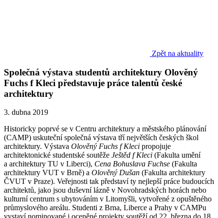
Zpět na aktuality
Společná výstava studentů architektury Olověný
Fuchs f Kleci představuje práce talentů české
architektury
3. dubna 2019
Historicky poprvé se v Centru architektury a městského plánování
(CAMP) uskuteční společná výstava tří největších českých škol
architektury. Výstava
Olověný
Fuchs f Kleci
propojuje
architektonické studentské soutěže
Ještě
d f Kleci
(Fakulta umění
a architektury TU v Liberci),
Cena Bohuslava Fuchse
(Fakulta
architektury VUT v Brně) a
Olověný Dušan
(Fakulta architektury
ČVUT v Praze). Veřejnosti tak představí ty nejlepší práce budoucích
architektů, jako jsou duševní lázně v Novohradských horách nebo
kulturní centrum s ubytováním v Litomyšli, vytvořené z opuštěného
průmyslového areálu. Studenti z Brna, Liberce a Prahy v CAMPu
vystaví nominované i oceněné projekty soutěží od 22. března do 18.