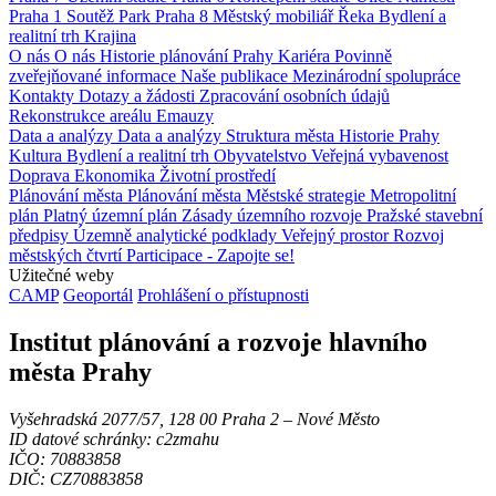
Praha 1
Soutěž
Park
Praha 8
Městský mobiliář
Řeka
Bydlení a
realitní trh
Krajina
O nás
O nás
Historie plánování Prahy
Kariéra
Povinně
zveřejňované informace
Naše publikace
Mezinárodní spolupráce
Kontakty
Dotazy a žádosti
Zpracování osobních údajů
Rekonstrukce areálu Emauzy
Data a analýzy
Data a analýzy
Struktura města
Historie Prahy
Kultura
Bydlení a realitní trh
Obyvatelstvo
Veřejná vybavenost
Doprava
Ekonomika
Životní prostředí
Plánování města
Plánování města
Městské strategie
Metropolitní
plán
Platný územní plán
Zásady územního rozvoje
Pražské stavební
předpisy
Územně analytické podklady
Veřejný prostor
Rozvoj
městských čtvrtí
Participace - Zapojte se!
Užitečné weby
CAMP
Geoportál
Prohlášení o přístupnosti
Institut plánování a rozvoje hlavního
města Prahy
Vyšehradská 2077/57, 128 00 Praha 2 ‒ Nové Město
ID datové schránky: c2zmahu
IČO: 70883858
DIČ: CZ70883858