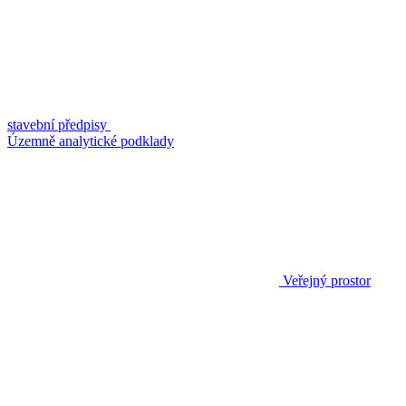
stavební předpisy
Územně analytické podklady
Veřejný prostor