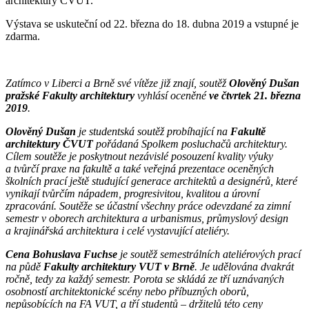
architektury ČVUT.
Výstava se uskuteční od 22. března do 18. dubna 2019 a vstupné je
zdarma.
Zatímco v Liberci a Brně sv
é
vítěze již znají
, sout
ěž
Olověný Dušan
pražsk
é
Fakulty architektury
vyhlásí oceněn
é
ve čtvrtek 21. března
2019
.
Olověný Dušan
je studentská
sout
ěž probíhající na
Fakultě
architektury ČVUT
pořádaná Spolkem posluchačů architektury.
Cílem soutěže je poskytnout nezávisl
é
posouzení kvality výuky
a tvůrčí praxe na fakultě a tak
é
veřejná prezentace oceněný
ch
školních prací ještě studující generace architektů a
design
é
rů, kter
é
vynikají tvůrčím nápadem, progresivitou, kvalitou a úrovní
zpracování
. Sout
ěž
e se
účastní všechny práce odevzdan
é
za zimní
semestr v oborech architektura a urbanismus, průmyslový design
a krajinářská architektura i cel
é
vystavující ateli
é
ry.
Cena Bohuslava Fuchse
je soutěž
semestr
ální
ch ateli
é
rových prací
na půdě
Fakulty architektury VUT v Brně
. Je udělována dvakrát
ročně, tedy za každý semestr. Porota se skládá ze tří uzná
van
ých
osobností architektonick
é
sc
é
ny nebo příbuzných oborů,
nepů
sob
ících na FA VUT, a tří studentů – držitelů t
é
to ceny