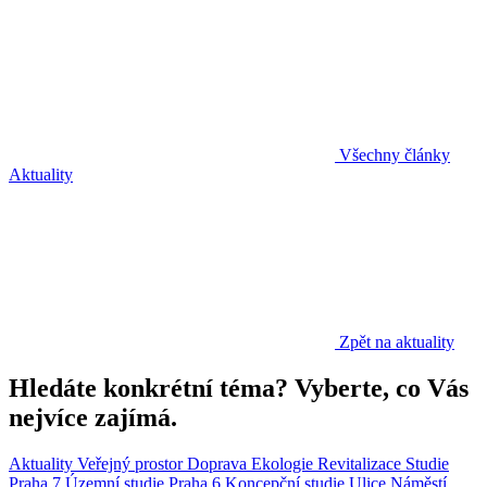
Všechny články
Aktuality
Zpět na aktuality
Hledáte konkrétní téma? Vyberte, co Vás
nejvíce zajímá.
Aktuality
Veřejný prostor
Doprava
Ekologie
Revitalizace
Studie
Praha 7
Územní studie
Praha 6
Koncepční studie
Ulice
Náměstí