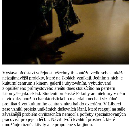
Výstava představí veřejnosti všechny tři soutěže vedle sebe a ukáže
nejzajímavější projekty, které na školách vznikají. Jedním z nich je
kulturní centrum s kinem, galerií i ubytováním, vybudované
z opuštěného průmyslového areálu dnes sloužícího na periferii
Litomyšle jako sklad. Studenti brněnské Fakulty architektury v něm
navíc díky použití charakteristického materiálu nechali vizuálně
pronikat život kulturního centra z nitra hal do exteriéru. V Liberci
zase vznikl projekt unikátních duševních lázní, které reagují na stále
závažnější problém civilizačních nemocí a potřeby specializovaných
pracovišť pro jejich léčbu. Návrh tvoří kvalitní prostředí, které
umožňuje různé aktivity a je propojené s krajinou.