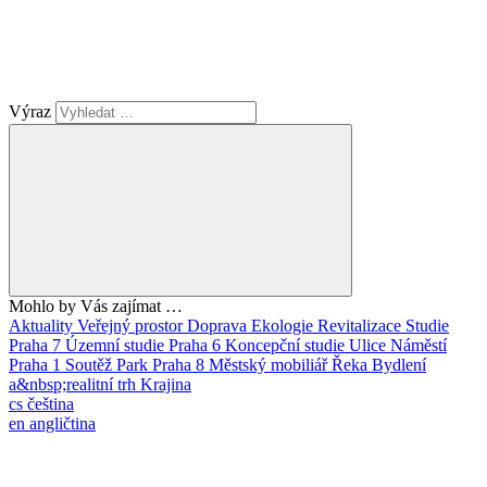
Výraz
Mohlo by Vás zajímat …
Aktuality
Veřejný prostor
Doprava
Ekologie
Revitalizace
Studie
Praha 7
Územní studie
Praha 6
Koncepční studie
Ulice
Náměstí
Praha 1
Soutěž
Park
Praha 8
Městský mobiliář
Řeka
Bydlení
a&nbsp;realitní trh
Krajina
cs
čeština
en
angličtina