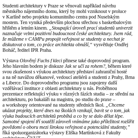
Studenti architektury v Praze se věnovali například návrhu
městského nájemního domu, který by mohl vzniknout v proluce
v Karlíně nebo projektu komunitního centra pod Nuselským
mostem. Ten vyniká především plochou střechou s basketbalovým
hřištěm a letním kinem.
„Stoupající úroveň prací studentů univerzit
naznačuje velmi pozitivní budoucnost česk
é
architektury. Jsem rád,
že můžeme v CAMPu propojit veřejnost se studenty a nechat je
diskutovat o tom, co práce architekta obnáší,“
vysvětluje Ondřej
Boháč, ředitel IPR Praha.
Výstava
Olověný
Fuchs f kleci
přinese také doprovodný program.
Jeho hlavním bodem je diskuze
Jak se učí za rohem?,
během které
svou zkušenost s výukou architektury představí zahraniční hosté
a na ně navážou děkanové, vedoucí ateliérů a studenti z Prahy, Brna
a Liberce. Do doprovodného programu jsou zapojeny další
vzdělávací instituce z oblasti architektury u nás. Proběhnou
prezentace reflektující výuku v různých fázích studia – ze střední na
architekturu, po bakaláři na magistra, po studiu do praxe –
a workshopy orientované na studenty středních škol.
„Chceme
ukázat projekty, kter
é
dnes na školách vznikají, bavit se o tom, jak
výuka budoucích architektů probíhá a co by se dalo dělat l
é
pe.
Samotn
é
spojení tří
sout
ěží zároveň vnímáme jako příležitost rozšířit
povědomí o oboru mezi širokou veřejnost a potenciální studenty,”
říká spoluorganizátorka výstavy Eliška Martínková z Fakulty