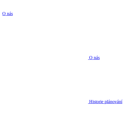
O nás
O nás
Historie plánování