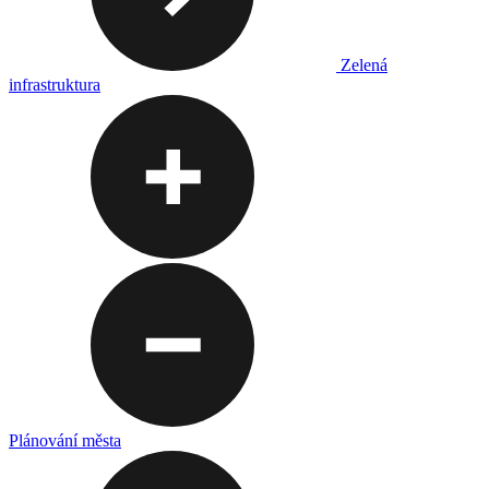
Zelená
infrastruktura
Plánování města