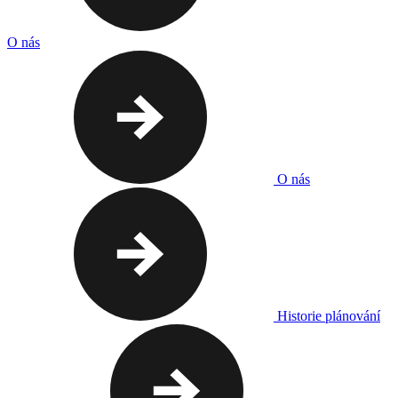
O nás
O nás
Historie plánování