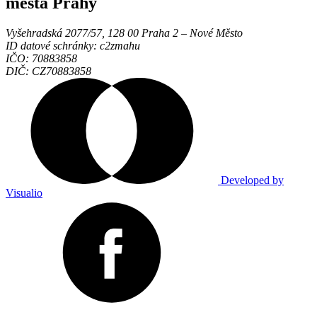
města Prahy
Vyšehradská 2077/57, 128 00 Praha 2 ‒ Nové Město
ID datové schránky: c2zmahu
IČO: 70883858
DIČ: CZ70883858
Developed by
Visualio