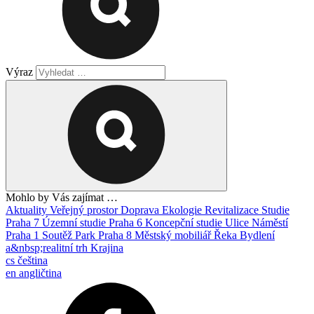
Výraz
Mohlo by Vás zajímat …
Aktuality
Veřejný prostor
Doprava
Ekologie
Revitalizace
Studie
Praha 7
Územní studie
Praha 6
Koncepční studie
Ulice
Náměstí
Praha 1
Soutěž
Park
Praha 8
Městský mobiliář
Řeka
Bydlení
a&nbsp;realitní trh
Krajina
cs
čeština
en
angličtina