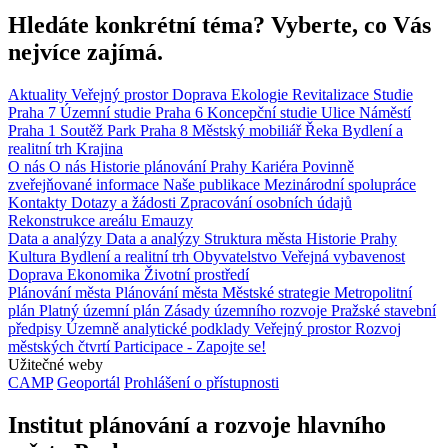
Hledáte konkrétní téma? Vyberte, co Vás
nejvíce zajímá.
Aktuality
Veřejný prostor
Doprava
Ekologie
Revitalizace
Studie
Praha 7
Územní studie
Praha 6
Koncepční studie
Ulice
Náměstí
Praha 1
Soutěž
Park
Praha 8
Městský mobiliář
Řeka
Bydlení a
realitní trh
Krajina
O nás
O nás
Historie plánování Prahy
Kariéra
Povinně
zveřejňované informace
Naše publikace
Mezinárodní spolupráce
Kontakty
Dotazy a žádosti
Zpracování osobních údajů
Rekonstrukce areálu Emauzy
Data a analýzy
Data a analýzy
Struktura města
Historie Prahy
Kultura
Bydlení a realitní trh
Obyvatelstvo
Veřejná vybavenost
Doprava
Ekonomika
Životní prostředí
Plánování města
Plánování města
Městské strategie
Metropolitní
plán
Platný územní plán
Zásady územního rozvoje
Pražské stavební
předpisy
Územně analytické podklady
Veřejný prostor
Rozvoj
městských čtvrtí
Participace - Zapojte se!
Užitečné weby
CAMP
Geoportál
Prohlášení o přístupnosti
Institut plánování a rozvoje hlavního