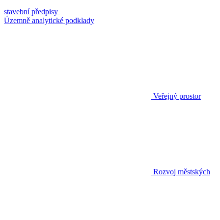
stavební předpisy
Územně analytické podklady
Veřejný prostor
Rozvoj městských