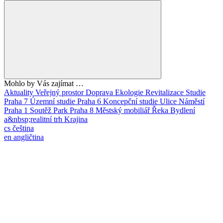
Mohlo by Vás zajímat …
Aktuality
Veřejný prostor
Doprava
Ekologie
Revitalizace
Studie
Praha 7
Územní studie
Praha 6
Koncepční studie
Ulice
Náměstí
Praha 1
Soutěž
Park
Praha 8
Městský mobiliář
Řeka
Bydlení
a&nbsp;realitní trh
Krajina
cs
čeština
en
angličtina