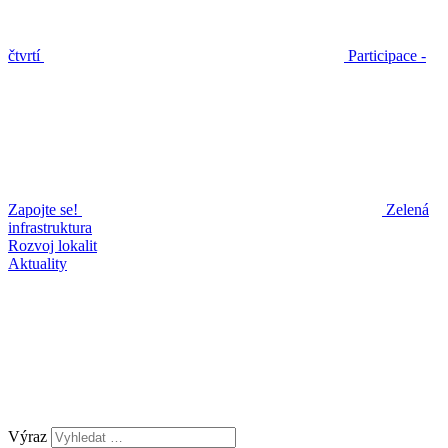
čtvrtí
Participace -
Zapojte se!
Zelená
infrastruktura
Rozvoj lokalit
Aktuality
Výraz