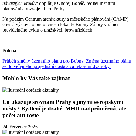
návazných kroků
,“ doplňuje Ondřej Boháč, ředitel Institutu
plánování a rozvoje hl. m. Prahy.
Na podzim Centrum architektury a městského plánování (CAMP)
chystá výstavu o budoucnosti lokality Bubny-Zátory v rámci
pravidelného cyklu o pražských brownfieldech.
Příloha:
Průběh změny územního plánu pro Bubny. Změna územního plánu
se do veřejného projednání dostala za rekordní dva roky.
Mohlo by Vás také zajímat
Co ukazuje srovnání Prahy s jinými evropskými
městy? Bydlení je drahé, MHD nadprůměrná, ale
počet aut roste
24. července 2026