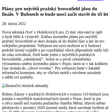
Plány pro největší pražský brownfield jdou do
finále. V Bubnech se bude moci začít stavět do tří let
28. února 2022
Nová městská čtvrť v Holešovicích pro 25 tisíc obyvatel je opět
o krok blíže k výstavbě. Změna územního plánu pro největší
pražský brownfield se dnes dostala až do finální fáze a jde do tzv.
veřejného projednání. Veřejnost má nyní možnost se k budoucí
podobě území vyjádřit a po vypořádání všech připomínek může být
do roka schválená, čímž bude jeden z největších pražských
brownfieldů „odemknutý“. Jedná se o první celoměstsky
významnou změnu územního plánu v Praze, která se v tak krátkém
čase dostala do „cílové rovinky“. Pro veřejnost bude v lokalitě
informační kontejner, aby se všichni mohli s návrhem seznámit
a sdělit své podněty.
Bubny-Zátory v pražských Holešovicích o rozloze 110 hektarů jsou
jedním z největších transformačních území v Praze, které je jen
o něco menší než rozloha pražského Starého Města. Hlavní město
představilo v prosinci 2020 územní studii, která navrhuje bydlení až