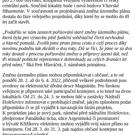
pro 25 000 obyvatel, kompletní veřejnou vybavenost či velký
centrální park. Součástí lokality bude i nová budova Vltavské
filharmonie. V současnosti se projednávaná změna územního plánu
dostala do fáze veřejného projednání, díky které by se mohlo do tří
let začít stavět.
„
Podařilo se nám zastavit pořizování staré změny územního plánu,
která byla pro výstavbu plně funkční soběstačné čtvrti nevhodná
a hlavně pomalá. Zvolili jsme proto jinou cestu a celý proces díky
novému podnětu tak zkrátili o dva roky. Dá se říci, že jsme se za dva
roky dostali v procesu pořizování změny a přípravy území dál, než
tři minulé politické reprezentace dohromady za celých dvanáct let
před námi
,“ říká Petr Hlaváček, I. náměstek primátora.
Změnu územního plánu mohou připomínkovat i občané, a to od
pondělí 28. 2. až do 6. 4. 2022, přičemž veškeré podrobnosti jsou
uvedeny na elektronické úřední desce Magistrátu. Pro širokou
veřejnost je připraven také participační kontejner, a to hned na dvou
lokalitách. Od 21. do 24. 3. se mohou lidé u zastávky Nádraží
Holešovice informovat o probíhající změně, jakým způsobem podat
připomínku či se již vyjádřit k navazujícím fázím projektu.
K projektům jako je nový park, náměstí před nádražím Holešovice,
předprostor Památníku ticha, ulice Argentinská či prostranství
u bývalé Křižíkovy elektrárny mohou vyjádřit svůj názor přímo na
kontejneru. Od 28. 3. do 31. 3. pak najdou občané kontejner na
Strossmayerově náměstí.