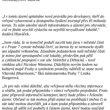
„
I v tomto území uplatníme nová pravidla pro developery, kteří do
veřejné vybavenosti a dostupného bydlení investují přes tři miliardy
korun. To nám umožní stavět infrastrukturu a zázemí pro obyvatele,
což ve finále urychlí výstavbu na největší nevyužívané lokalitě
,“
dodává Hlaváček.
„
Jsem ráda, že se konečně podaří zacelit tuto jizvu v městské části
a v Praze 7 vyroste městská čtvrť, za kterou by se nemusela stydět
ani západní velkoměsta. Zásadním požadavkem naší městské části
je mimo jiné zprostupnění celé lokality, především pak pěší
a cyklistické propojení v ose ulic Veletržní a Dělnická – nově
vzniklou ulicí Nicolase Winstona. Důležitým novým bodem na
kulturní mapě Prahy a symbolem proměny nábřeží se stane nová
Vltavská filharmonie
,“ říká místostarostka Prahy 7 Lenka
Burgerová.
„
Je pro nás velmi důležité, aby veřejnost měla všechny informace
a věděla, jak podat připomínku v rámci veřejného projednání. Proto
jsme připravili informační kontejner, který bude přímo v řešeném
území. Občané se tak mohou přijít zeptat na probíhající změnu či se
zde také mohou dozvědět, jak a kam podat připomínku a zároveň
mohou již sdělit své podněty k částem území, které budou součástí