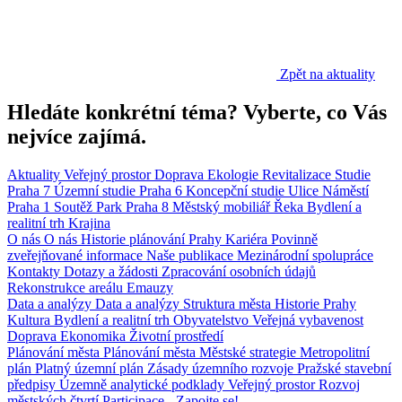
Zpět na aktuality
Hledáte konkrétní téma? Vyberte, co Vás
nejvíce zajímá.
Aktuality
Veřejný prostor
Doprava
Ekologie
Revitalizace
Studie
Praha 7
Územní studie
Praha 6
Koncepční studie
Ulice
Náměstí
Praha 1
Soutěž
Park
Praha 8
Městský mobiliář
Řeka
Bydlení a
realitní trh
Krajina
O nás
O nás
Historie plánování Prahy
Kariéra
Povinně
zveřejňované informace
Naše publikace
Mezinárodní spolupráce
Kontakty
Dotazy a žádosti
Zpracování osobních údajů
Rekonstrukce areálu Emauzy
Data a analýzy
Data a analýzy
Struktura města
Historie Prahy
Kultura
Bydlení a realitní trh
Obyvatelstvo
Veřejná vybavenost
Doprava
Ekonomika
Životní prostředí
Plánování města
Plánování města
Městské strategie
Metropolitní
plán
Platný územní plán
Zásady územního rozvoje
Pražské stavební
předpisy
Územně analytické podklady
Veřejný prostor
Rozvoj
městských čtvrtí
Participace - Zapojte se!