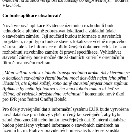
ohledem na širokou veřejnost uživatelsky co nejpřívětivější
,“ dodává
Hlaváček.
Co bude aplikace obsahovat?
Nová webová aplikace Evidence územních rozhodnutí bude
jednoduše a přehledně zobrazovat lokalizaci a základní údaje
o stavebním záměru. Její součástí budou informace o stavebních
projektech, např. typ a funkce staveb, lokalizace včetně mapového
zákresu, ale také informace o přidružených dokumentech jako jsou
rozhodnutí stavebního záměru či právní specifikace. Vyhledávat
stavební záměry bude možné dle základních kritérií v orientačním
filtru či mapovém rozhraní.
„
Mám velkou radost z tohoto transparentního kroku, díky kterému se
o detailech stavebního řízení budou moci dozvědět nejen jeho přímí
účastníci, ale úplně každý, koho daný stavební projekt bude zajímat.
Aplikace by měla být hotova v červenci tohoto roku a už teď se
těšíme, až výsledek představíme veřejnosti
,“ komentuje nový úkol
pro IPR jeho ředitel Ondřej Boháč.
Pro účely zveřejnění dat z informační systému EÚR bude vytvořena
nová databáze pro datový výběr určený ke zveřejnění, aby bylo
zabráněno zneužití nebo úniku neveřejných dat. Z interní databáze
budou přenášeny vybrané informace o stavebních záměrech na
územní hl. m. Prahy v pravidelných intervalech, aby se zajistila