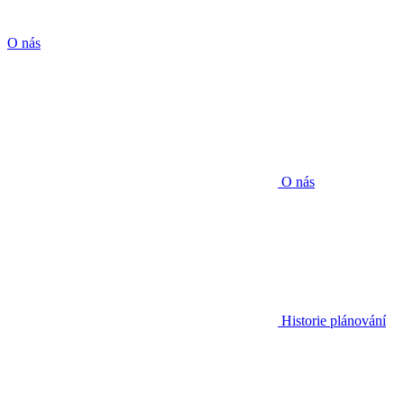
O nás
O nás
Historie plánování