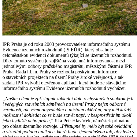
IPR Praha je od roku 2003 provozovatelem informačního systému
Evidence územních rozhodnutí (IS EÚR), který obsahuje
celoměstskou evidenci dokumentů týkající se územních rozhodnutí.
Díky tomuto systému je zajištěna vzájemná informovanost mezi
jednotlivými odbory pražského magistrátu, městskými částmi a IPR
Praha. Rada hl. m. Prahy se rozhodla poskytnout informace
o stavebních projektech na území Prahy široké veřejnosti, a tak
zadala IPR vytvořit otevřenou aplikaci, která bude ze stávajícího
informačního systému Evidence územních rozhodnutí vycházet.
„Naším cílem je zpřístupnit základní data o chystaných soukromých
i veřejných stavebních záměrech na území Prahy nejen odborné
veřejnosti, ale všem obyvatelům a místním aktérům, aby měl každý
možnost si dohledat co se bude stavět např. v bezprostředním okolí
jeho bydliště nebo práce,“
říká Petr Hlaváček, náměstek primátora
pro oblast územního rozvoje. „
Přístupné by mělo být také ovládání
a vizuální podoba aplikace, která bude zjednodušena tak, aby byla s