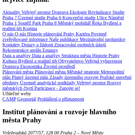
Aktuality
Veřejný prostor
Doprava
Ekologie
Revitalizace
Studie
Praha 7
Územní studie
Praha 6
Koncepční studie
Ulice
Náměstí
Praha 1
Soutěž
Park
Praha 8
Městský mobiliář
Řeka
Bydlení a
realitní trh
Krajina
O nás
O nás
Historie plánování Prahy
Kariéra
Povinně
zveřejňované informace
Naše publikace
Mezinárodní spolupráce
Kontakty
Dotazy a žádosti
Zpracování osobních údajů
Rekonstrukce areálu Emauzy
Data a analýzy
Data a analýzy
Struktura města
Historie Prahy
Kultura
Bydlení a realitní trh
Obyvatelstvo
Veřejná vybavenost
Doprava
Ekonomika
Životní prostředí
Plánování města
Plánování města
Městské strategie
Metropolitní
plán
Platný územní plán
Zásady územního rozvoje
Pražské stavební
předpisy
Územně analytické podklady
Veřejný prostor
Rozvoj
městských čtvrtí
Participace - Zapojte se!
Užitečné weby
CAMP
Geoportál
Prohlášení o přístupnosti
Institut plánování a rozvoje hlavního
města Prahy
Vyšehradská 2077/57, 128 00 Praha 2 ‒ Nové Město