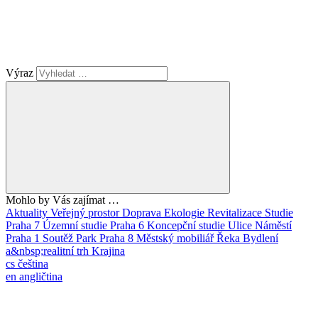
Výraz
Mohlo by Vás zajímat …
Aktuality
Veřejný prostor
Doprava
Ekologie
Revitalizace
Studie
Praha 7
Územní studie
Praha 6
Koncepční studie
Ulice
Náměstí
Praha 1
Soutěž
Park
Praha 8
Městský mobiliář
Řeka
Bydlení
a&nbsp;realitní trh
Krajina
cs
čeština
en
angličtina