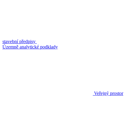
stavební předpisy
Územně analytické podklady
Veřejný prostor