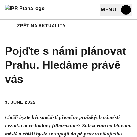
MENU
Přejít na hlavní obsah
ZPĚT NA AKTUALITY
Pojďte s námi plánovat
Prahu. Hledáme právě
vás
3. JUNE 2022
Chtěli byste být součástí přeměny pražských náměstí
i vzniku nové budovy filharmonie? Záleží vám na hlavním
městě a chtěli byste se zapojit do příprav vznikajícího