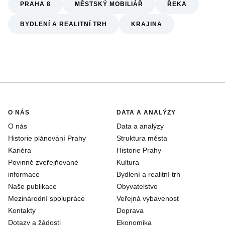
PRAHA 8
MĚSTSKÝ MOBILIÁŘ
ŘEKA
BYDLENÍ A REALITNÍ TRH
KRAJINA
O NÁS
DATA A ANALÝZY
O nás
Data a analýzy
Historie plánování Prahy
Struktura města
Kariéra
Historie Prahy
Povinně zveřejňované
Kultura
informace
Bydlení a realitní trh
Naše publikace
Obyvatelstvo
Mezinárodní spolupráce
Veřejná vybavenost
Kontakty
Doprava
Dotazy a žádosti
Ekonomika