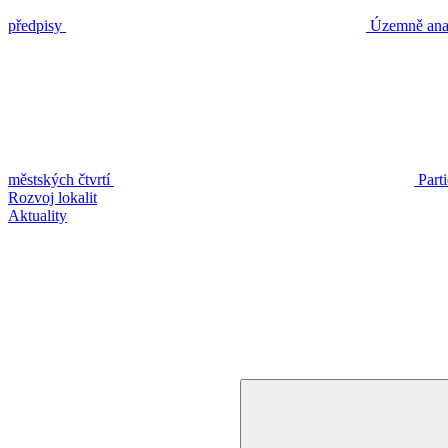
předpisy
Územně anal
městských čtvrtí
Part
Rozvoj lokalit
Aktuality