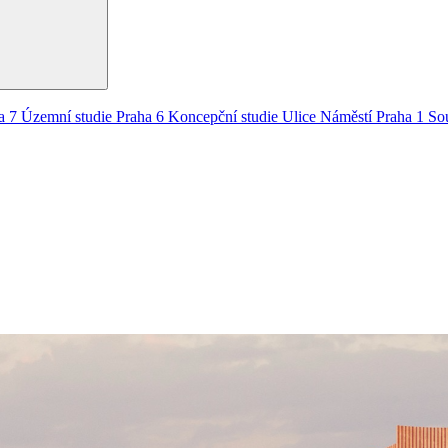
a 7
Územní studie
Praha 6
Koncepční studie
Ulice
Náměstí
Praha 1
So