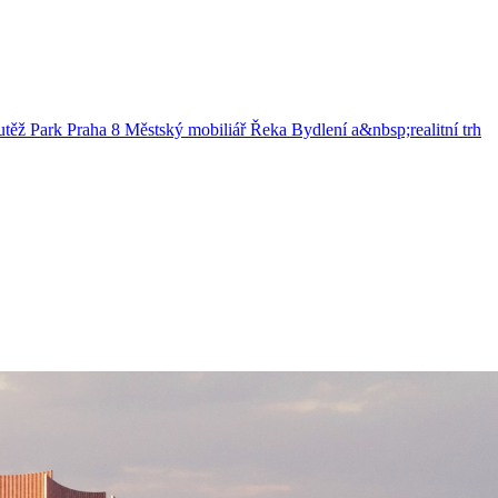
utěž
Park
Praha 8
Městský mobiliář
Řeka
Bydlení a&nbsp;realitní trh