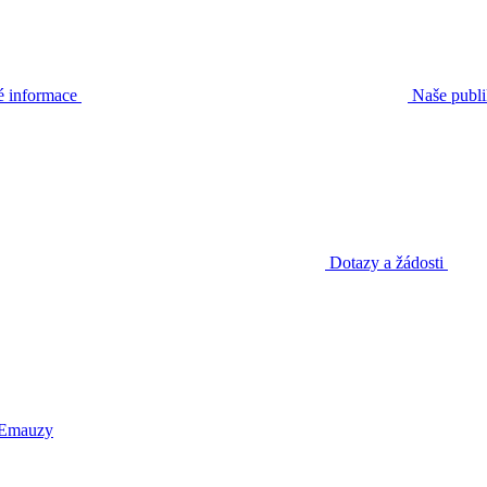
é informace
Naše publ
Dotazy a žádosti
 Emauzy