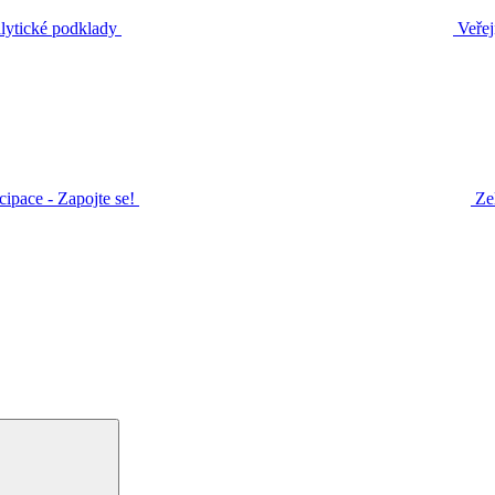
ytické podklady
Veřej
icipace - Zapojte se!
Ze