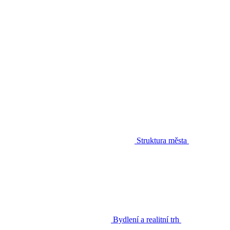
Struktura města
Bydlení a realitní trh