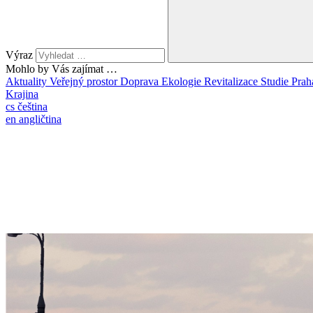
Výraz
Mohlo by Vás zajímat …
Aktuality
Veřejný prostor
Doprava
Ekologie
Revitalizace
Studie
Prah
Krajina
cs
čeština
en
angličtina