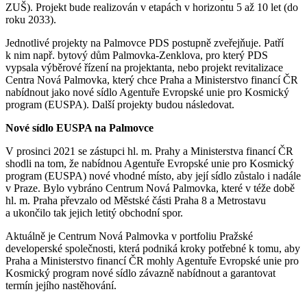
ZUŠ). Projekt bude realizován v etapách v horizontu 5 až 10 let (do
roku 2033).
Jednotlivé projekty na Palmovce PDS postupně zveřejňuje. Patří
k nim např. bytový dům Palmovka-Zenklova, pro který PDS
vypsala výběrové řízení na projektanta, nebo projekt revitalizace
Centra Nová Palmovka, který chce Praha a Ministerstvo financí ČR
nabídnout jako nové sídlo Agentuře Evropské unie pro Kosmický
program (EUSPA). Další projekty budou následovat.
Nové sídlo EUSPA na Palmovce
V prosinci 2021 se zástupci hl. m. Prahy a Ministerstva financí ČR
shodli na tom, že nabídnou Agentuře Evropské unie pro Kosmický
program (EUSPA) nové vhodné místo, aby její sídlo zůstalo i nadále
v Praze. Bylo vybráno Centrum Nová Palmovka, které v téže době
hl. m. Praha převzalo od Městské části Praha 8 a Metrostavu
a ukončilo tak jejich letitý obchodní spor.
Aktuálně je Centrum Nová Palmovka v portfoliu Pražské
developerské společnosti, která podniká kroky potřebné k tomu, aby
Praha a Ministerstvo financí ČR mohly Agentuře Evropské unie pro
Kosmický program nové sídlo závazně nabídnout a garantovat
termín jejího nastěhování.