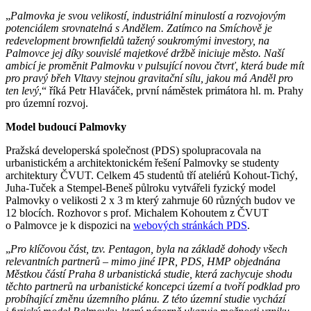
„
Palmovka je svou velikostí, industriální minulostí a rozvojovým
potenciálem srovnatelná s Andělem. Zatímco na Smíchově je
redevelopment brownfieldů tažený soukromými investory, na
Palmovce jej díky souvislé majetkové držbě iniciuje město. Naší
ambicí je proměnit Palmovku v pulsující novou čtvrť, která bude mít
pro pravý břeh Vltavy stejnou gravitační sílu, jakou má Anděl pro
ten levý
,“ říká Petr Hlaváček, první náměstek primátora hl. m. Prahy
pro územní rozvoj.
Model budoucí Palmovky
Pražská developerská společnost (PDS) spolupracovala na
urbanistickém a architektonickém řešení Palmovky se studenty
architektury ČVUT. Celkem 45 studentů tří ateliérů Kohout-Tichý,
Juha-Tuček a Stempel-Beneš půlroku vytvářeli fyzický model
Palmovky o velikosti 2 x 3 m který zahrnuje 60 různých budov ve
12 blocích. Rozhovor s prof. Michalem Kohoutem z ČVUT
o Palmovce je k dispozici na
webových stránkách PDS
.
„
Pro klíčovou část, tzv. Pentagon, byla na základě dohody všech
relevantních partnerů – mimo jiné IPR, PDS, HMP objednána
Městkou částí Praha 8 urbanistická studie, která zachycuje shodu
těchto partnerů na urbanistické koncepci území a tvoří podklad pro
probíhající změnu územního plánu. Z této územní studie vychází