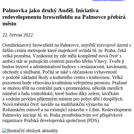
Palmovka jako druhý Anděl. Iniciativa
redevelopmentu brownfieldu na Palmovce přebírá
město
22. června 2022
Osmihektarový brownfield na Palmovce, největší rozvojové území s
širším centru metropole které majetkově ovládá hl. m. Praha, čeká
velká proměna. Vzniknout by zde měla kompletně nová čtvrť s
ambicí stát se pulsujícím centrem pravého břehu Vltavy. Tvořit ji
budou bytové a administrativní budovy s restauracemi, kavárnami,
obchody a službami. Počítá se také s občanskou vybaveností
v podobě základní školy a kulturního centra s knihovnou. Velká
pozornost bude věnována kvalitnímu veřejnému prostoru. Pražané
se mohou těšit na centrální park s promenádou, několik menších
náměstí a řadu vnitrobloků, které budou díky zeleni, lavičkám
a vodním prvkům příjemným místem pro pobyt dětí i dospělých.
Nová městská čtvrť naváže na multifunkční výstavbu na
Rohanském ostrově a na existující zástavbu v Libni. Redevelopment
Palmovky iniciuje hl. m. Praha prostřednictvím své příspěvkové
organizace Pražská developerská společnost (PDS).