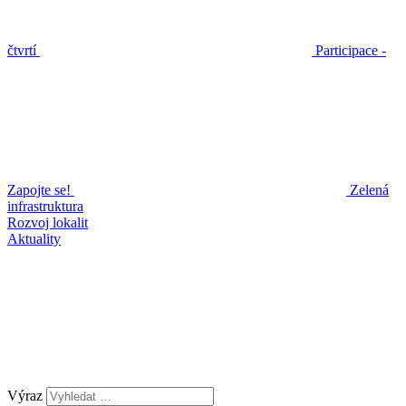
čtvrtí
Participace -
Zapojte se!
Zelená
infrastruktura
Rozvoj lokalit
Aktuality
Výraz