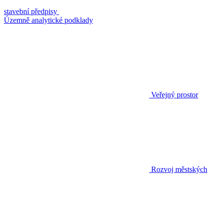
stavební předpisy
Územně analytické podklady
Veřejný prostor
Rozvoj městských