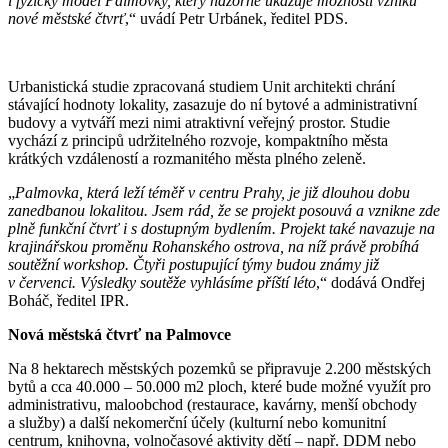
i fyzický model Palmovky, který názorně ukazuje možnosti vzniku
nové městské čtvrť
,“ uvádí Petr Urbánek, ředitel PDS.
Urbanistická studie zpracovaná studiem Unit architekti chrání
stávající hodnoty lokality, zasazuje do ní bytové a administrativní
budovy a vytváří mezi nimi atraktivní veřejný prostor. Studie
vychází z principů udržitelného rozvoje, kompaktního města
krátkých vzdáleností a rozmanitého města plného zeleně.
„
Palmovka, která leží téměř v centru Prahy, je již dlouhou dobu
zanedbanou lokalitou. Jsem rád, že se projekt posouvá a vznikne zde
plně funkční čtvrť i s dostupným bydlením. Projekt také navazuje na
krajinářskou proměnu Rohanského ostrova, na níž právě probíhá
soutěžní workshop. Čtyři postupující týmy budou známy již
v červenci. Výsledky soutěže vyhlásíme příští léto
,“ dodává Ondřej
Boháč, ředitel IPR.
Nová městská čtvrť na Palmovce
Na 8 hektarech městských pozemků se připravuje 2.200 městských
bytů a cca 40.000 – 50.000 m2 ploch, které bude možné využít pro
administrativu, maloobchod (restaurace, kavárny, menší obchody
a služby) a další nekomerční účely (kulturní nebo komunitní
centrum, knihovna, volnočasové aktivity dětí – např. DDM nebo