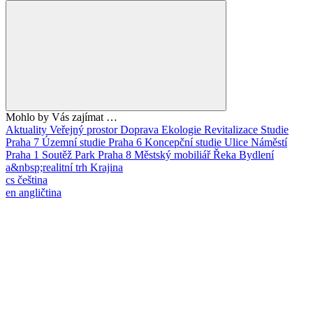
Mohlo by Vás zajímat …
Aktuality
Veřejný prostor
Doprava
Ekologie
Revitalizace
Studie
Praha 7
Územní studie
Praha 6
Koncepční studie
Ulice
Náměstí
Praha 1
Soutěž
Park
Praha 8
Městský mobiliář
Řeka
Bydlení
a&nbsp;realitní trh
Krajina
cs
čeština
en
angličtina