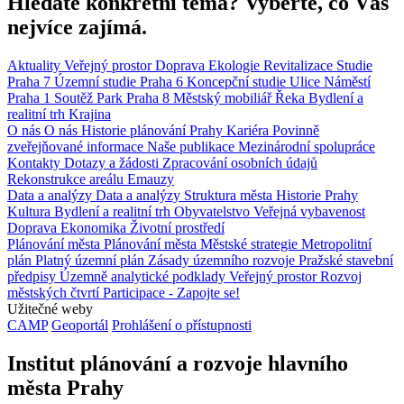
Hledáte konkrétní téma? Vyberte, co Vás
nejvíce zajímá.
Aktuality
Veřejný prostor
Doprava
Ekologie
Revitalizace
Studie
Praha 7
Územní studie
Praha 6
Koncepční studie
Ulice
Náměstí
Praha 1
Soutěž
Park
Praha 8
Městský mobiliář
Řeka
Bydlení a
realitní trh
Krajina
O nás
O nás
Historie plánování Prahy
Kariéra
Povinně
zveřejňované informace
Naše publikace
Mezinárodní spolupráce
Kontakty
Dotazy a žádosti
Zpracování osobních údajů
Rekonstrukce areálu Emauzy
Data a analýzy
Data a analýzy
Struktura města
Historie Prahy
Kultura
Bydlení a realitní trh
Obyvatelstvo
Veřejná vybavenost
Doprava
Ekonomika
Životní prostředí
Plánování města
Plánování města
Městské strategie
Metropolitní
plán
Platný územní plán
Zásady územního rozvoje
Pražské stavební
předpisy
Územně analytické podklady
Veřejný prostor
Rozvoj
městských čtvrtí
Participace - Zapojte se!
Užitečné weby
CAMP
Geoportál
Prohlášení o přístupnosti
Institut plánování a rozvoje hlavního
města Prahy