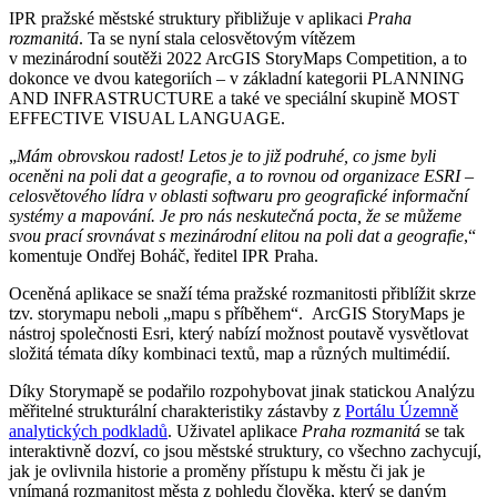
IPR pražské městské struktury přibližuje v aplikaci
Praha
rozmanitá
. Ta se nyní stala celosvětovým vítězem
v mezinárodní soutěži 2022 ArcGIS StoryMaps Competition, a to
dokonce ve dvou kategoriích – v základní kategorii PLANNING
AND INFRASTRUCTURE a také ve speciální skupině MOST
EFFECTIVE VISUAL LANGUAGE.
„
Mám obrovskou radost! Letos je to již podruhé, co jsme byli
oceněni na poli dat a geografie, a to rovnou od organizace ESRI –
celosvětového lídra v oblasti softwaru pro geografické informační
systémy a mapování. Je pro nás neskutečná pocta, že se můžeme
svou prací srovnávat s mezinárodní elitou na poli dat a geografie
,“
komentuje Ondřej Boháč, ředitel IPR Praha.
Oceněná aplikace se snaží téma pražské rozmanitosti přiblížit skrze
tzv. storymapu neboli „mapu s příběhem“. ArcGIS StoryMaps je
nástroj společnosti Esri, který nabízí možnost poutavě vysvětlovat
složitá témata díky kombinaci textů, map a různých multimédií.
Díky Storymapě se podařilo rozpohybovat jinak statickou Analýzu
měřitelné strukturální charakteristiky zástavby z
Portálu Územně
analytických podkladů
. Uživatel aplikace
Praha rozmanitá
se tak
interaktivně dozví, co jsou městské struktury, co všechno zachycují,
jak je ovlivnila historie a proměny přístupu k městu či jak je
vnímaná rozmanitost města z pohledu člověka, který se daným