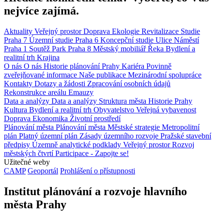
nejvíce zajímá.
Aktuality
Veřejný prostor
Doprava
Ekologie
Revitalizace
Studie
Praha 7
Územní studie
Praha 6
Koncepční studie
Ulice
Náměstí
Praha 1
Soutěž
Park
Praha 8
Městský mobiliář
Řeka
Bydlení a
realitní trh
Krajina
O nás
O nás
Historie plánování Prahy
Kariéra
Povinně
zveřejňované informace
Naše publikace
Mezinárodní spolupráce
Kontakty
Dotazy a žádosti
Zpracování osobních údajů
Rekonstrukce areálu Emauzy
Data a analýzy
Data a analýzy
Struktura města
Historie Prahy
Kultura
Bydlení a realitní trh
Obyvatelstvo
Veřejná vybavenost
Doprava
Ekonomika
Životní prostředí
Plánování města
Plánování města
Městské strategie
Metropolitní
plán
Platný územní plán
Zásady územního rozvoje
Pražské stavební
předpisy
Územně analytické podklady
Veřejný prostor
Rozvoj
městských čtvrtí
Participace - Zapojte se!
Užitečné weby
CAMP
Geoportál
Prohlášení o přístupnosti
Institut plánování a rozvoje hlavního
města Prahy