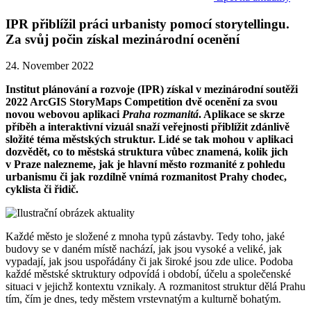
IPR přiblížil práci urbanisty pomocí storytellingu.
Za svůj počin získal mezinárodní ocenění
24. November 2022
Institut plánování a rozvoje (IPR) získal v mezinárodní soutěži
2022 ArcGIS StoryMaps Competition dvě ocenění za svou
novou webovou aplikaci
Praha rozmanitá
. Aplikace se skrze
příběh a interaktivní vizuál snaží veřejnosti přiblížit zdánlivě
složité téma městských struktur. Lidé se tak mohou v aplikaci
dozvědět, co to městská struktura vůbec znamená, kolik jich
v Praze nalezneme, jak je hlavní město rozmanité z pohledu
urbanismu či jak rozdílně vnímá rozmanitost Prahy chodec,
cyklista či řidič.
Každé město je složené z mnoha typů zástavby. Tedy toho, jaké
budovy se v daném místě nachází, jak jsou vysoké a veliké, jak
vypadají, jak jsou uspořádány či jak široké jsou zde ulice. Podoba
každé městské sktruktury odpovídá i období, účelu a společenské
situaci v jejichž kontextu vznikaly. A rozmanitost struktur dělá Prahu
tím, čím je dnes, tedy městem vrstevnatým a kulturně bohatým.