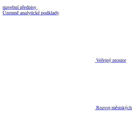
stavební předpisy
Územně analytické podklady
Veřejný prostor
Rozvoj městských