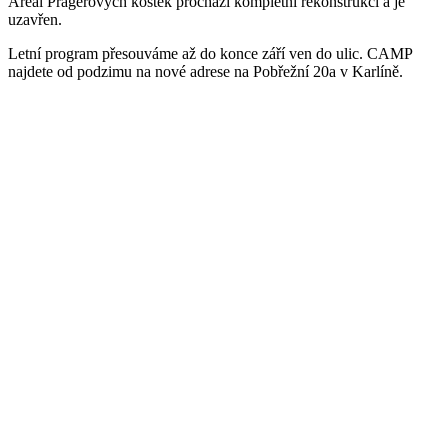
Areál Pragerových kostek prochází kompletní rekonstrukcí a je
uzavřen.
Letní program přesouváme až do konce září ven do ulic. CAMP
najdete od podzimu na nové adrese na Pobřežní 20a v Karlíně.