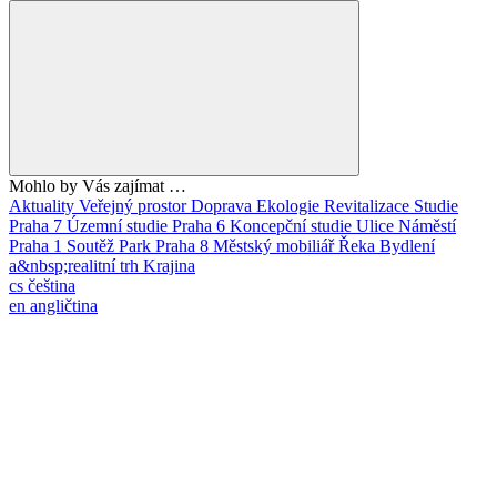
Mohlo by Vás zajímat …
Aktuality
Veřejný prostor
Doprava
Ekologie
Revitalizace
Studie
Praha 7
Územní studie
Praha 6
Koncepční studie
Ulice
Náměstí
Praha 1
Soutěž
Park
Praha 8
Městský mobiliář
Řeka
Bydlení
a&nbsp;realitní trh
Krajina
cs
čeština
en
angličtina