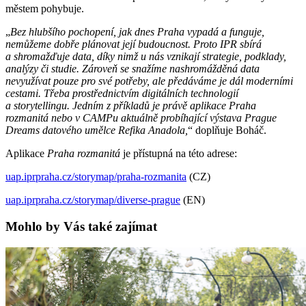
městem pohybuje.
„
Bez hlubšího pochopení, jak dnes Praha vypadá a funguje,
nemůžeme dobře plánovat její budoucnost. Proto IPR sbírá
a shromažďuje data, díky nimž u nás vznikají strategie, podklady,
analýzy či studie. Zároveň se snažíme nashromážděná data
nevyužívat pouze pro své potřeby, ale předáváme je dál moderními
cestami. Třeba prostřednictvím digitálních technologií
a storytellingu. Jedním z příkladů je právě aplikace Praha
rozmanitá nebo v CAMPu aktuálně probíhající výstava Prague
Dreams datového umělce Refika Anadola,
“ doplňuje Boháč.
Aplikace
Praha rozmanitá
je přístupná na této adrese:
uap.iprpraha.cz/storymap/praha-rozmanita
(CZ)
uap.iprpraha.cz/storymap/diverse-prague
(EN)
Mohlo by Vás také zajímat