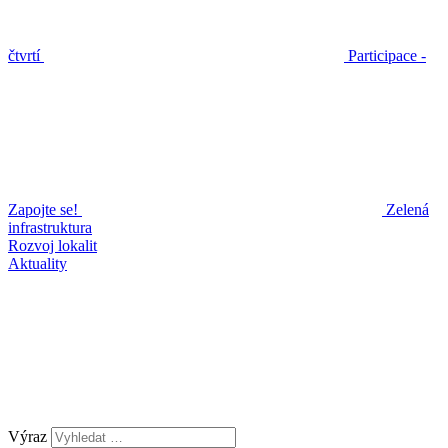
čtvrtí
Participace -
Zapojte se!
Zelená
infrastruktura
Rozvoj lokalit
Aktuality
Výraz