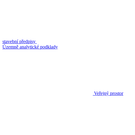
stavební předpisy
Územně analytické podklady
Veřejný prostor