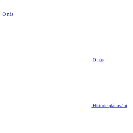
O nás
O nás
Historie plánování