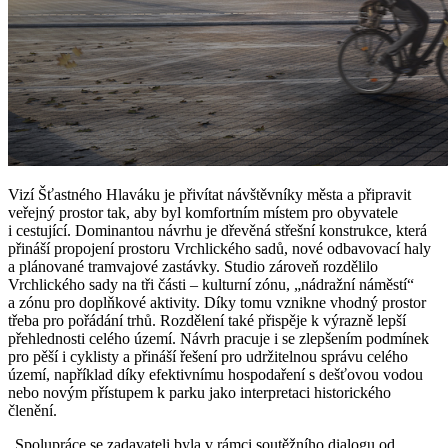
Vizí Šťastného Hlaváku je přivítat návštěvníky města a připravit
veřejný prostor tak, aby byl komfortním místem pro obyvatele
i cestující. Dominantou návrhu je dřevěná střešní konstrukce, která
přináší propojení prostoru Vrchlického sadů, nové odbavovací haly
a plánované tramvajové zastávky. Studio zároveň rozdělilo
Vrchlického sady na tři části – kulturní zónu, „nádražní náměstí“
a zónu pro doplňkové aktivity. Díky tomu vznikne vhodný prostor
třeba pro pořádání trhů. Rozdělení také přispěje k výrazně lepší
přehlednosti celého území. Návrh pracuje i se zlepšením podmínek
pro pěší i cyklisty a přináší řešení pro udržitelnou správu celého
území, například díky efektivnímu hospodaření s dešťovou vodou
nebo novým přístupem k parku jako interpretaci historického
členění.
„Spolupráce se zadavateli byla v rámci soutěžního dialogu od