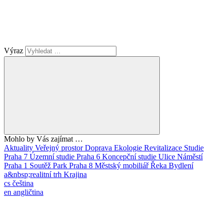
Výraz
Mohlo by Vás zajímat …
Aktuality
Veřejný prostor
Doprava
Ekologie
Revitalizace
Studie
Praha 7
Územní studie
Praha 6
Koncepční studie
Ulice
Náměstí
Praha 1
Soutěž
Park
Praha 8
Městský mobiliář
Řeka
Bydlení
a&nbsp;realitní trh
Krajina
cs
čeština
en
angličtina