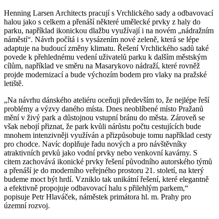
Henning Larsen Architects pracují s Vrchlického sady a odbavovací
halou jako s celkem a přenáší některé umělecké prvky z haly do
parku, například ikonickou dlažbu využívají i na novém „nádražním
náměstí“. Návrh počítá i s vysázením nové zeleně, která se lépe
adaptuje na budoucí změny klimatu. Řešení Vrchlického sadů také
povede k přehlednému vedení uživatelů parku k dalším městským
cílům, například ve směru na Masarykovo nádraží, které rovněž
projde modernizací a bude výchozím bodem pro vlaky na pražské
letiště.
„Na návrhu dánského ateliéru oceňuji především to, že nejlépe řeší
problémy a výzvy daného místa. Dnes neoblíbené místo Pražanů
mění v živý park a důstojnou vstupní bránu do města. Zároveň se
však nebojí přiznat, že park kvůli nárůstu počtu cestujících bude
mnohem intenzivněji využíván a přizpůsobuje tomu například cesty
pro chodce. Navíc doplňuje řadu nových a pro návštěvníky
atraktivních prvků jako vodní prvky nebo venkovní kavárny. S
citem zachovává ikonické prvky řešení původního autorského týmů
a přenáší je do moderního veřejného prostoru 21. století, na který
budeme moct být hrdí. Vzniklo tak unikátní řešení, které elegantně
a efektivně propojuje odbavovací halu s přilehlým parkem,“
popisuje Petr Hlaváček, náměstek primátora hl. m. Prahy pro
územní rozvoj.