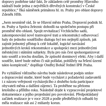
dopravy podtrhne také fakt, že základem celé proměny Hlavního
nádraží bude jedna z největších dřevěných konstrukcí v České
republice,“ říká náměstek primátora hl. m. Prahy pro oblast dopravy
Zdeněk Hřib.
„Jsem nesmírně rád, že se Hlavní město Praha, Dopravní podnik hl.
m. Prahy a Správa železnic dohodli na společném postupu při
proměně této oblasti. Spojit revitalizací Vrchlického sadů,
zakomponování nové tramvajové trati a rekonstrukci odbavovací
haly do jednoho soutěžního dialogu byl ten nejlepší způsob, jak
zajistit jednotný přístup k celé lokalitě, logické navázání
jednotlivých kroků rekonstrukce a spolupráci mezi jednotlivými
městskými i státními subjekty. Byla pro nás čest spoluorganizovat
tuto soutěž a trochu doufám, že způsobí dominový efekt. Aby i další
soutěže, které bude město či stát pořádat, pohlížely na řešení území
takto komplexně,“ doplňuje Ondřej Boháč ředitel IPR Praha.
Po vyhlášení vítězného návrhu bude následovat podpis smluv
a dopracování studie, které bude vycházet z požadavků zadavatelů
i z názoru veřejnosti vycházejícího z druhého kola participace
obyvateli města a dalšími zájemci. Ta proběhne na přelomu
letošního a příštího roku. Následně dojde k vypracování projektové
dokumentace a jejího projednání pro povolování. Předpokládaný
začátek realizace je v roce 2028 a podle předběžných odhadů by
měla realizace stát asi 2 miliardy korun.