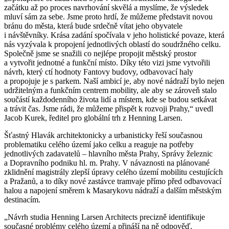
začátku až po proces navrhování skvělá a myslíme, že výsledek
mluví sám za sebe. Jsme proto hrdí, že můžeme představit novou
bránu do města, která bude srdečně vítat jeho obyvatele
i návštěvníky. Krása zadání spočívala v jeho holistické povaze, která
nás vyzývala k propojení jednotlivých oblastí do soudržného celku.
Společně jsme se snažili co nejlépe propojit městský prostor
a vytvořit jednotné a funkční místo. Díky této vizi jsme vytvořili
návrh, který ctí hodnoty Fantovy budovy, odbavovací haly
a propojuje je s parkem. Naší ambicí je, aby nové nádraží bylo nejen
udržitelným a funkčním centrem mobility, ale aby se zároveň stalo
součástí každodenního života lidí a místem, kde se budou setkávat
a trávit čas. Jsme rádi, že můžeme přispět k rozvoji Prahy,“ uvedl
Jacob Kurek, ředitel pro globální trh z Henning Larsen.
Šťastný Hlavák architektonicky a urbanisticky řeší současnou
problematiku celého území jako celku a reaguje na potřeby
jednotlivých zadavatelů – hlavního města Prahy, Správy železnic
a Dopravního podniku hl. m. Prahy. V návaznosti na plánované
zklidnění magistrály zlepší úpravy celého území mobilitu cestujících
a Pražanů, a to díky nové zastávce tramvaje přímo před odbavovací
halou a napojení směrem k Masarykovu nádraží a dalším městským
destinacím.
„Návrh studia Henning Larsen Architects precizně identifikuje
současné problémy celého území a přináší na ně odpověď.