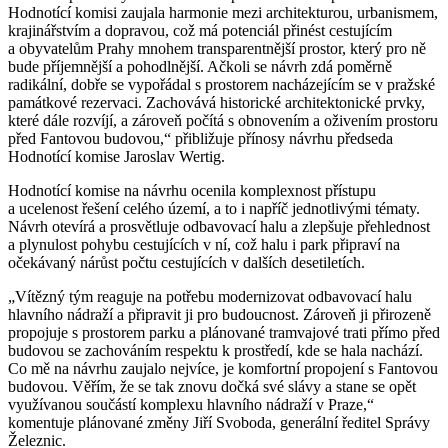
Hodnotící komisi zaujala harmonie mezi architekturou, urbanismem,
krajinářstvím a dopravou, což má potenciál přinést cestujícím
a obyvatelům Prahy mnohem transparentnější prostor, který pro ně
bude příjemnější a pohodlnější. Ačkoli se návrh zdá poměrně
radikální, dobře se vypořádal s prostorem nacházejícím se v pražské
památkové rezervaci. Zachovává historické architektonické prvky,
které dále rozvíjí, a zároveň počítá s obnovením a oživením prostoru
před Fantovou budovou,“ přibližuje přínosy návrhu předseda
Hodnotící komise Jaroslav Wertig.
Hodnotící komise na návrhu ocenila komplexnost přístupu
a ucelenost řešení celého území, a to i napříč jednotlivými tématy.
Návrh otevírá a prosvětluje odbavovací halu a zlepšuje přehlednost
a plynulost pohybu cestujících v ní, což halu i park připraví na
očekávaný nárůst počtu cestujících v dalších desetiletích.
„Vítězný tým reaguje na potřebu modernizovat odbavovací halu
hlavního nádraží a připravit ji pro budoucnost. Zároveň ji přirozeně
propojuje s prostorem parku a plánované tramvajové trati přímo před
budovou se zachováním respektu k prostředí, kde se hala nachází.
Co mě na návrhu zaujalo nejvíce, je komfortní propojení s Fantovou
budovou. Věřím, že se tak znovu dočká své slávy a stane se opět
využívanou součástí komplexu hlavního nádraží v Praze,“
komentuje plánované změny Jiří Svoboda, generální ředitel Správy
Železnic.