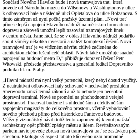
Součástí Nového Hlaváku bude i nová tramvajová trať, která
povede od Národního muzea do Wilsonovy a Washingtonovy ulice
k odbavovací hale a následně ulicí Opletalova do ulice Bolzanova. S
tímto záměrem už nyní počítá pražský územní plán. „Nová trať
přinese lepší napojení Hlavního nádraží na městskou hromadnou
dopravu a zároveň umožní lepší trasování tramvajových linek
v centru města. Jsme rádi, že se v oblasti Hlavního nádraží podařilo
spojit záměry několika investorů a nalézt komplexní řešení. Nová
tramvajová trať je ve vítězném návrhu citlivě začleněna do
architektonického řešení celé oblasti. Návrh také umožňuje snadné
napojení na budoucí metro D,” přibližuje dopravní řešení Petr
Witowski, předseda představenstva a generální ředitel Dopravního
podniku hl. m. Prahy.
„Hlavní nádraží má nyní velký potenciál, který nebyl dosud využitý.
Z neatraktivní odbavovací haly schované v nechvalně proslulém
Sherwoodu zmizí temná zákoutí a už to nebude jen neosobní
dopravní terminál. Nově se promění na plnohodnotné veřejné
prostranství. Pracovat budeme i s úhlednějším a efektivnějším
zapojením magistráty do celkového prostoru, včetně vybudování
nového přechodu přímo před historickou Fantovou budovou.
Vítězný vizionářský návrh totiž tento zapomenutý klenot pražské
architektury opět přiblíží zpátky městu a lidem. Revitalizovaným
parkem navíc povede zbrusu nová tramvajová trať se zastávkou pod
střechou. Ekologický aspekt tohoto klíčového uzlu hromadné