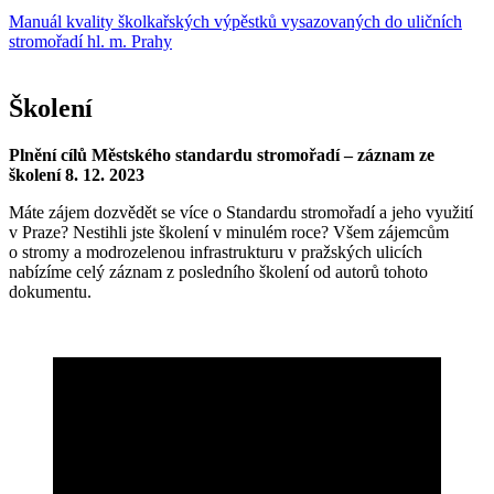
Manuál kvality školkařských výpěstků vysazovaných do uličních
stromořadí hl. m. Prahy
Školení
Plnění cílů Městského standardu stromořadí – záznam ze
školení 8. 12. 2023
Máte zájem dozvědět se více o Standardu stromořadí a jeho využití
v Praze? Nestihli jste školení v minulém roce? Všem zájemcům
o stromy a modrozelenou infrastrukturu v pražských ulicích
nabízíme celý záznam z posledního školení od autorů tohoto
dokumentu.