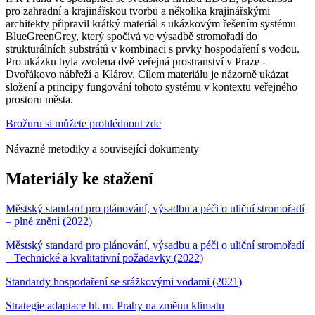
pro zahradní a krajinářskou tvorbu a několika krajinářskými
architekty připravil krátký materiál s ukázkovým řešením systému
BlueGreenGrey, který spočívá ve výsadbě stromořadí do
strukturálních substrátů v kombinaci s prvky hospodaření s vodou.
Pro ukázku byla zvolena dvě veřejná prostranství v Praze -
Dvořákovo nábřeží a Klárov. Cílem materiálu je názorně ukázat
složení a principy fungování tohoto systému v kontextu veřejného
prostoru města.
Brožuru si můžete prohlédnout zde
Návazné metodiky a související dokumenty
Materiály ke stažení
Městský standard pro plánování, výsadbu a péči o uliční stromořadí
– plné znění (2022)
Městský standard pro plánování, výsadbu a péči o uliční stromořadí
– Technické a kvalitativní požadavky (2022)
Standardy hospodaření se srážkovými vodami (2021)
Strategie adaptace hl. m. Prahy na změnu klimatu