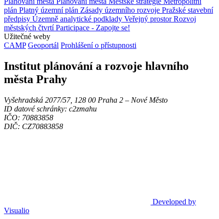
Plánování města
Plánování města
Městské strategie
Metropolitní
plán
Platný územní plán
Zásady územního rozvoje
Pražské stavební
předpisy
Územně analytické podklady
Veřejný prostor
Rozvoj
městských čtvrtí
Participace - Zapojte se!
Užitečné weby
CAMP
Geoportál
Prohlášení o přístupnosti
Institut plánování a rozvoje hlavního
města Prahy
Vyšehradská 2077/57, 128 00 Praha 2 ‒ Nové Město
ID datové schránky: c2zmahu
IČO: 70883858
DIČ: CZ70883858
Developed by
Visualio