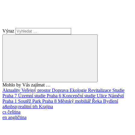
Výraz
Mohlo by Vás zajímat …
Aktuality
Veřejný prostor
Doprava
Ekologie
Revitalizace
Studie
Praha 7
Územní studie
Praha 6
Koncepční studie
Ulice
Náměstí
Praha 1
Soutěž
Park
Praha 8
Městský mobiliář
Řeka
Bydlení
a&nbsp;realitní trh
Krajina
cs
čeština
en
angličtina