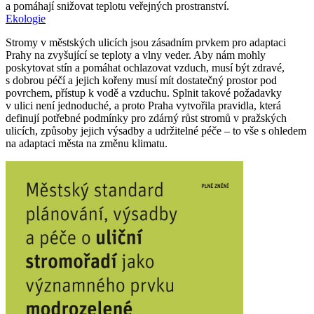
a pomáhají snižovat teplotu veřejných prostranství.
Ekologie
Stromy v městských ulicích jsou zásadním prvkem pro adaptaci
Prahy na zvyšující se teploty a vlny veder. Aby nám mohly
poskytovat stín a pomáhat ochlazovat vzduch, musí být zdravé,
s dobrou péčí a jejich kořeny musí mít dostatečný prostor pod
povrchem, přístup k vodě a vzduchu. Splnit takové požadavky
v ulici není jednoduché, a proto Praha vytvořila pravidla, která
definují potřebné podmínky pro zdárný růst stromů v pražských
ulicích, způsoby jejich výsadby a udržitelné péče – to vše s ohledem
na adaptaci města na změnu klimatu.