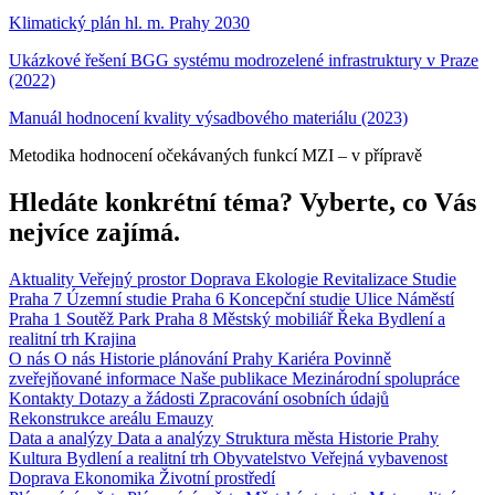
Klimatický plán hl. m. Prahy 2030
Ukázkové řešení BGG systému modrozelené infrastruktury v Praze
(2022)
Manuál hodnocení kvality výsadbového materiálu (2023)
Metodika hodnocení očekávaných funkcí MZI – v přípravě
Hledáte konkrétní téma? Vyberte, co Vás
nejvíce zajímá.
Aktuality
Veřejný prostor
Doprava
Ekologie
Revitalizace
Studie
Praha 7
Územní studie
Praha 6
Koncepční studie
Ulice
Náměstí
Praha 1
Soutěž
Park
Praha 8
Městský mobiliář
Řeka
Bydlení a
realitní trh
Krajina
O nás
O nás
Historie plánování Prahy
Kariéra
Povinně
zveřejňované informace
Naše publikace
Mezinárodní spolupráce
Kontakty
Dotazy a žádosti
Zpracování osobních údajů
Rekonstrukce areálu Emauzy
Data a analýzy
Data a analýzy
Struktura města
Historie Prahy
Kultura
Bydlení a realitní trh
Obyvatelstvo
Veřejná vybavenost
Doprava
Ekonomika
Životní prostředí