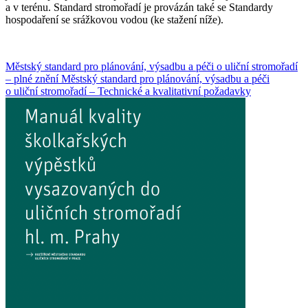
a v terénu. Standard stromořadí je provázán také se Standardy
hospodaření se srážkovou vodou (ke stažení níže).
Městský standard pro plánování, výsadbu a péči o uliční stromořadí
– plné znění
Městský standard pro plánování, výsadbu a péči
o uliční stromořadí – Technické a kvalitativní požadavky