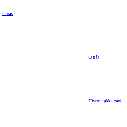
O nás
O nás
Historie plánování