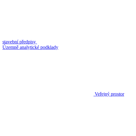
stavební předpisy
Územně analytické podklady
Veřejný prostor