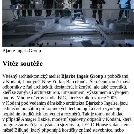
Bjarke Ingels Group
Vítěz soutěže
Vítězný architektonický ateliér
Bjarke Ingels Group
s pobočkami
v Kodani, Londýně, New Yorku, Barceloně a Šen-čenu zaměstnává
odborníky z řad architektů, designérů, inženýrů, ale také teoretiků,
kteří se zabývají architekturou, urbanismem, výzkumem a vývojem
budov. Mnohé návrhy studia BIG, které vzniklo v roce 2005
v Kodani pod vedením dánského architekta Bjarkeho Ingelse, jsou
jedinečné použitím průkopnických technologií a často vynikají
popíráním tradičních konvencí a rozměrů. Tak je tomu například
v případě Amager Bakke, moderní spalovny odpadů v Kodani, která
funguje zároveň jako lyžařská sjezdovka, LEGO House v dánském
městě Billund, který připomíná kostičky známé stavebnice, nebo