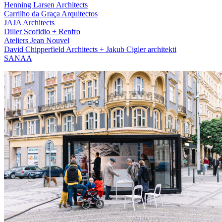
Henning Larsen Architects
Carrilho da Graça Arquitectos
JAJA Architects
Diller Scofidio + Renfro
Ateliers Jean Nouvel
David Chipperfield Architects + Jakub Cigler architekti
SANAA