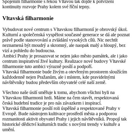
Spojením filharmonie s řekou Vltavou tak dojde k potvrzení
kontinuity rozvoje Prahy kolem své říční tepny.
Vltavská filharmonie
Vybudovat nové centrum s Vltavskou filharmonií je obrovský úkol.
Kulturní a společenská vyspělost současné generace se dá ale poznat
právě podle stanovování a zvládání vysokých cílů. Nic nechtít
neznamená být moudrý a skromný, ale naopak malý a hloupý, bez
vizí a pohledu do budoucna.
Ambicí Prahy je prosazovat se nejen jako město památek, ale i jako
centrum inspirativní živé kultury. Realizace nové budovy Vltavské
filharmonie tuto ambici výrazně posílí a podpoří.
Vltavská filharmonie bude živým a otevřeným prostorem sloužícím
každodenně nejen Pražanům, ale i místem, kde pravidelnými
návštěvníky budou především obyvatelé celé naší země.
Všechno naše úsilí směřuje k tomu, abychom všichni byli na
Vltavskou filharmonii hrdi. Máme na čem stavět, respektovaná
česká hudební tradice je pro nás závazkem i inspirací.
Vltavská filharmonie posílí roli úspěšné a respektované Prahy v
Evropě. Bude nástrojem kultivace prostředí města a podporou
rozmanitosti aktivit obyvatel Prahy i jejich návštěvníků. Propojí tak
historické dědictví kulturních tradic s novými trendy v kultuře a
umění.