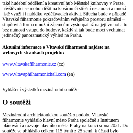
také hudební oddělení a kreativní hub Městské knihovny v Praze,
návštěvníci se mohou těšit na kavárnu či střešní restauraci a mnozí
jistě využijí i nabídku vzdělávacích aktivit. Střecha bude v případě
Vltavské filharmonie pokračováním veřejného prostoru náměstí –
stupňovitá forma umožní zájemcům vystoupat až na její vrchol a to
bez nutnosti vstupu do budovy, každý si tak bude moct vychutnat
jedinečný panoramatický výhled na Prahu.
Aktuální informace o Vltavské filharmonii najdete na
webových stránkách projektu:
www.vltavskafilharmonie.cz
(cz)
www.vltavaphilharmonichall.com
(en)
Vyhlášení výsledků mezinárodní soutěže
O soutěži
Mezinárodní architektonickou soutěž o podobu Vltavské
filharmonie vyhlásilo hlavní město Praha společně s Institutem
plánování a rozvoje hlavního města Prahy na konci srpna 2021. Do
soutěže se přihlásilo celkem 115 týmů z 25 zemí, k účasti bylo