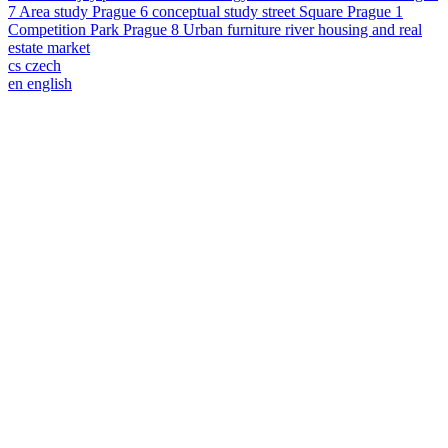
7
Area study
Prague 6
conceptual study
street
Square
Prague 1
Competition
Park
Prague 8
Urban furniture
river
housing and real
estate market
cs
czech
en
english