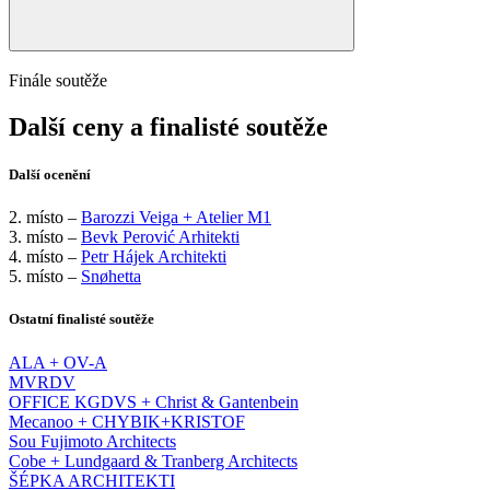
Finále soutěže
Další ceny a finalisté soutěže
Další ocenění
2. místo –
Barozzi Veiga + Atelier M1
3. místo –
Bevk Perović Arhitekti
4. místo –
Petr Hájek Architekti
5. místo –
Snøhetta
Ostatní finalisté soutěže
ALA + OV-A
MVRDV
OFFICE KGDVS + Christ & Gantenbein
Mecanoo + CHYBIK+KRISTOF
Sou Fujimoto Architects
Cobe + Lundgaard & Tranberg Architects
ŠÉPKA ARCHITEKTI