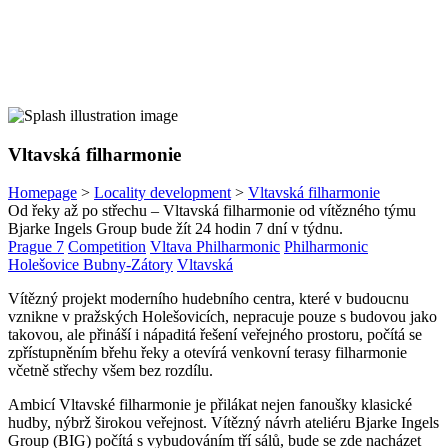
Vltavská filharmonie
Homepage
>
Locality development
>
Vltavská filharmonie
Od řeky až po střechu – Vltavská filharmonie od vítězného týmu
Bjarke Ingels Group bude žít 24 hodin 7 dní v týdnu.
Prague 7
Competition
Vltava Philharmonic
Philharmonic
Holešovice Bubny-Zátory
Vltavská
Vítězný projekt moderního hudebního centra, které v budoucnu
vznikne v pražských Holešovicích, nepracuje pouze s budovou jako
takovou, ale přináší i nápaditá řešení veřejného prostoru, počítá se
zpřístupněním břehu řeky a otevírá venkovní terasy filharmonie
včetně střechy všem bez rozdílu.
Ambicí Vltavské filharmonie je přilákat nejen fanoušky klasické
hudby, nýbrž širokou veřejnost. Vítězný návrh ateliéru Bjarke Ingels
Group (BIG) počítá s vybudováním tří sálů, bude se zde nacházet