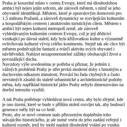
Praha je kouzelné místo v centru Evropy, které má dlouhodobou
ambici být nejen jejím srdcem, ale zároveň městem, s nímž se jeho
obyvatelé identifikují. Městem, které je opravdovým domovem pro
1,5 milionu Pražanů, a zároveň dynamicky se rozvíjejícím kulturním
a hospodářským centrem i atraktivním turistickým cílem. Městem s
ambicí být nejen kulturní metropolí země, ale zároveň
vyhledávaným kulturním centrem Evropy, což je její dědictví
vznikající po dávná staletí, kdy byla křižovatkou kultur a významně
ovlivňovala kulturní vývoj celého kontinentu. Stejně tak ale chce být
městem podněcujícím fantazii a tvůrčí aktivitu svých obyvatel i
návštěvníků. Nabízet nezapomenutelné zážitky obohacující život a
povznášející ducha.
Navzdory výše uvedenému je potřeba si přiznat, že jedním z
vážných problémů Prahy je střet prvků moderní doby s hmotným a
duchovním odkazem minulosti. Provází ho řada chybných a často
nevratných zásahů do staleté urbanistické a architektonické podoby
města, kdy například historické jádro Prahy nebylo dimenzováno na
dnešní intenzitu využití.
A tak Praha potřebuje vyhledávat nová centra, aby bylo zřejmé, kde
je ono území, které se bude v příštím století rozvíjet tak, aby budoucí
generace měly být na co hrdé.
Proto, aby se nové centrum stalo přirozeným doplněním toho
stávajícího historického, je ale nutné vnést do jeho zadání veřejný i
kulturní rozměr, jenž by mohl naplnit dlouholeté volání po vzniku