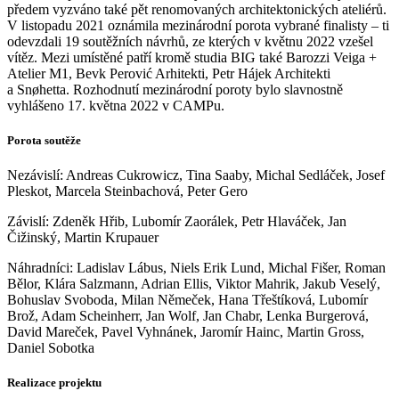
předem vyzváno také pět renomovaných architektonických ateliérů.
V listopadu 2021 oznámila mezinárodní porota vybrané finalisty – ti
odevzdali 19 soutěžních návrhů, ze kterých v květnu 2022 vzešel
vítěz. Mezi umístěné patří kromě studia BIG také Barozzi Veiga +
Atelier M1, Bevk Perović Arhitekti, Petr Hájek Architekti
a Snøhetta. Rozhodnutí mezinárodní poroty bylo slavnostně
vyhlášeno 17. května 2022 v CAMPu.
Porota soutěže
Nezávislí: Andreas Cukrowicz, Tina Saaby, Michal Sedláček, Josef
Pleskot, Marcela Steinbachová, Peter Gero
Závislí: Zdeněk Hřib, Lubomír Zaorálek, Petr Hlaváček, Jan
Čižinský, Martin Krupauer
Náhradníci: Ladislav Lábus, Niels Erik Lund, Michal Fišer, Roman
Bělor, Klára Salzmann, Adrian Ellis, Viktor Mahrik, Jakub Veselý,
Bohuslav Svoboda, Milan Němeček, Hana Třeštíková, Lubomír
Brož, Adam Scheinherr, Jan Wolf, Jan Chabr, Lenka Burgerová,
David Mareček, Pavel Vyhnánek, Jaromír Hainc, Martin Gross,
Daniel Sobotka
Realizace projektu