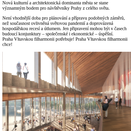
Nová kulturní a architektonická dominanta města se stane
významným bodem pro návštěvníky Prahy z celého světa.
Není vhodnější doba pro plánování a přípravu podobných záměrů,
než současnost ovlivněná světovou pandemií a doprovázená
hospodářskou recesí a útlumem. Jen připravení mohou být v časech
budoucí konjunktury – společenské i ekonomické – úspěšní.
Praha Vltavskou filharmonii potřebuje! Praha Vltavskou filharmonii
chce!