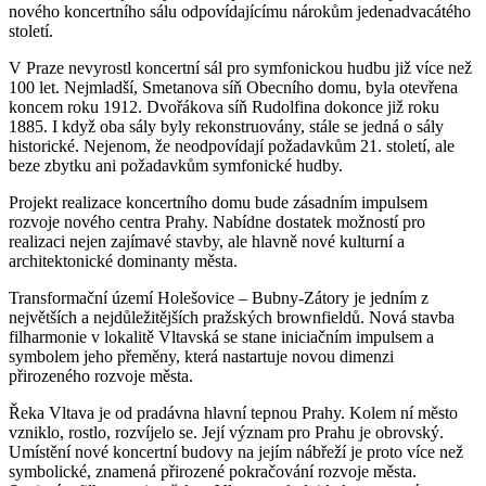
nového koncertního sálu odpovídajícímu nárokům jedenadvacátého
století.
V Praze nevyrostl koncertní sál pro symfonickou hudbu již více než
100 let. Nejmladší, Smetanova síň Obecního domu, byla otevřena
koncem roku 1912. Dvořákova síň Rudolfina dokonce již roku
1885. I když oba sály byly rekonstruovány, stále se jedná o sály
historické. Nejenom, že neodpovídají požadavkům 21. století, ale
beze zbytku ani požadavkům symfonické hudby.
Projekt realizace koncertního domu bude zásadním impulsem
rozvoje nového centra Prahy. Nabídne dostatek možností pro
realizaci nejen zajímavé stavby, ale hlavně nové kulturní a
architektonické dominanty města.
Transformační území Holešovice – Bubny-Zátory je jedním z
největších a nejdůležitějších pražských brownfieldů. Nová stavba
filharmonie v lokalitě Vltavská se stane iniciačním impulsem a
symbolem jeho přeměny, která nastartuje novou dimenzi
přirozeného rozvoje města.
Řeka Vltava je od pradávna hlavní tepnou Prahy. Kolem ní město
vzniklo, rostlo, rozvíjelo se. Její význam pro Prahu je obrovský.
Umístění nové koncertní budovy na jejím nábřeží je proto více než
symbolické, znamená přirozené pokračování rozvoje města.