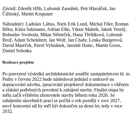
Závislí: Zdeněk Hřib, Lubomír Zaorálek, Petr Hlaváček, Jan
Čižinský, Martin Krupauer
Náhradníci: Ladislav Lábus, Niels Erik Lund, Michal Fišer, Roman
Bělor, Klára Salzmann, Adrian Ellis, Viktor Mahrik, Jakub Veselý,
Bohuslav Svoboda, Milan Němeček, Hana Třeštíková, Lubomír
Brož, Adam Scheinherr, Jan Wolf, Jan Chabr, Lenka Burgerová,
David Mareček, Pavel Vyhnánek, Jaromír Hainc, Martin Gross,
Daniel Sobotka
Realizace projektu
Po potvrzení výsledků architektonické soutěže zastupitelstvem hl. m.
Prahy v červnu 2022 bude následovat jednání o smlouvě na
dopracování návrhu, zpracování projektové dokumentace s vítězem
a získání potřebných povolení k zahájení stavby. Finální etapa by
měla začít výběrem zhotovitele stavby během roku 2026. Se
zahájením stavebních prací se počítá o rok později v roce 2027,
nový koncertní sál by měl být dokončen za deset let, tedy v roce
2032.