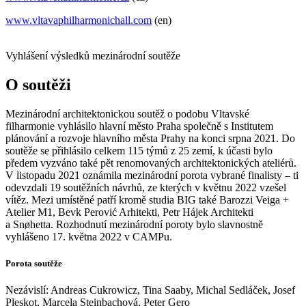
www.vltavaphilharmonichall.com
(en)
Vyhlášení výsledků mezinárodní soutěže
O soutěži
Mezinárodní architektonickou soutěž o podobu Vltavské
filharmonie vyhlásilo hlavní město Praha společně s Institutem
plánování a rozvoje hlavního města Prahy na konci srpna 2021. Do
soutěže se přihlásilo celkem 115 týmů z 25 zemí, k účasti bylo
předem vyzváno také pět renomovaných architektonických ateliérů.
V listopadu 2021 oznámila mezinárodní porota vybrané finalisty – ti
odevzdali 19 soutěžních návrhů, ze kterých v květnu 2022 vzešel
vítěz. Mezi umístěné patří kromě studia BIG také Barozzi Veiga +
Atelier M1, Bevk Perović Arhitekti, Petr Hájek Architekti
a Snøhetta. Rozhodnutí mezinárodní poroty bylo slavnostně
vyhlášeno 17. května 2022 v CAMPu.
Porota soutěže
Nezávislí: Andreas Cukrowicz, Tina Saaby, Michal Sedláček, Josef
Pleskot, Marcela Steinbachová, Peter Gero