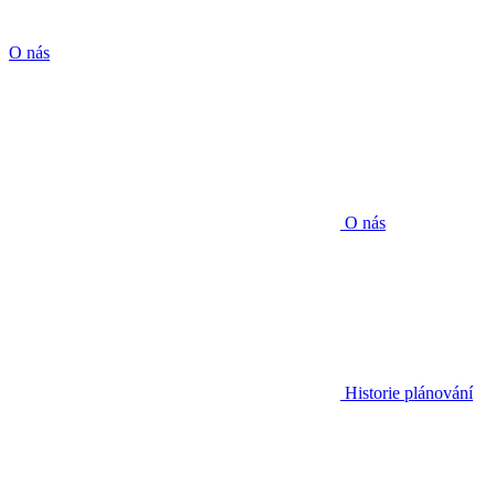
O nás
O nás
Historie plánování