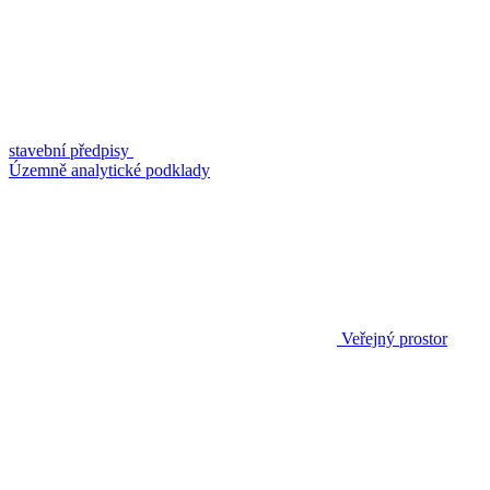
stavební předpisy
Územně analytické podklady
Veřejný prostor