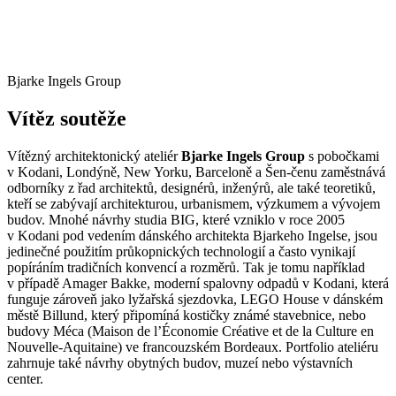
Bjarke Ingels Group
Vítěz soutěže
Vítězný architektonický ateliér
Bjarke Ingels Group
s pobočkami
v Kodani, Londýně, New Yorku, Barceloně a Šen-čenu zaměstnává
odborníky z řad architektů, designérů, inženýrů, ale také teoretiků,
kteří se zabývají architekturou, urbanismem, výzkumem a vývojem
budov. Mnohé návrhy studia BIG, které vzniklo v roce 2005
v Kodani pod vedením dánského architekta Bjarkeho Ingelse, jsou
jedinečné použitím průkopnických technologií a často vynikají
popíráním tradičních konvencí a rozměrů. Tak je tomu například
v případě Amager Bakke, moderní spalovny odpadů v Kodani, která
funguje zároveň jako lyžařská sjezdovka, LEGO House v dánském
městě Billund, který připomíná kostičky známé stavebnice, nebo
budovy Méca (Maison de l’Économie Créative et de la Culture en
Nouvelle-Aquitaine) ve francouzském Bordeaux. Portfolio ateliéru
zahrnuje také návrhy obytných budov, muzeí nebo výstavních
center.