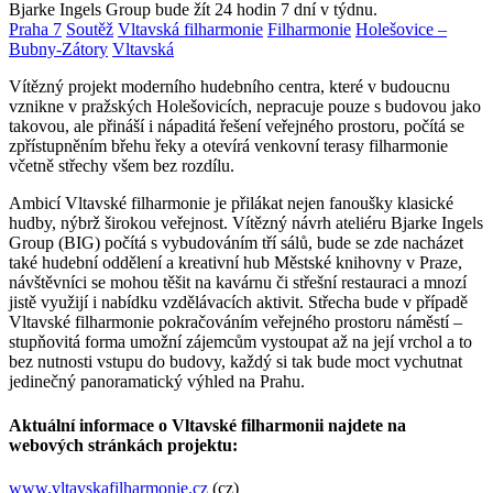
Bjarke Ingels Group bude žít 24 hodin 7 dní v týdnu.
Praha 7
Soutěž
Vltavská filharmonie
Filharmonie
Holešovice –
Bubny-Zátory
Vltavská
Vítězný projekt moderního hudebního centra, které v budoucnu
vznikne v pražských Holešovicích, nepracuje pouze s budovou jako
takovou, ale přináší i nápaditá řešení veřejného prostoru, počítá se
zpřístupněním břehu řeky a otevírá venkovní terasy filharmonie
včetně střechy všem bez rozdílu.
Ambicí Vltavské filharmonie je přilákat nejen fanoušky klasické
hudby, nýbrž širokou veřejnost. Vítězný návrh ateliéru Bjarke Ingels
Group (BIG) počítá s vybudováním tří sálů, bude se zde nacházet
také hudební oddělení a kreativní hub Městské knihovny v Praze,
návštěvníci se mohou těšit na kavárnu či střešní restauraci a mnozí
jistě využijí i nabídku vzdělávacích aktivit. Střecha bude v případě
Vltavské filharmonie pokračováním veřejného prostoru náměstí –
stupňovitá forma umožní zájemcům vystoupat až na její vrchol a to
bez nutnosti vstupu do budovy, každý si tak bude moct vychutnat
jedinečný panoramatický výhled na Prahu.
Aktuální informace o Vltavské filharmonii najdete na
webových stránkách projektu:
www.vltavskafilharmonie.cz
(cz)