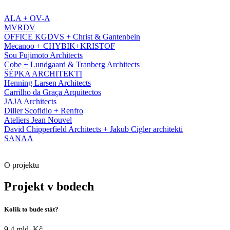
ALA + OV-A
MVRDV
OFFICE KGDVS + Christ & Gantenbein
Mecanoo + CHYBIK+KRISTOF
Sou Fujimoto Architects
Cobe + Lundgaard & Tranberg Architects
ŠÉPKA ARCHITEKTI
Henning Larsen Architects
Carrilho da Graça Arquitectos
JAJA Architects
Diller Scofidio + Renfro
Ateliers Jean Nouvel
David Chipperfield Architects + Jakub Cigler architekti
SANAA
O projektu
Projekt v bodech
Kolik to bude stát?
9,4 mld. Kč