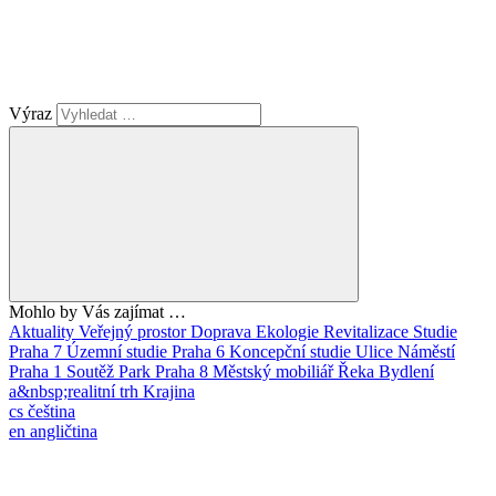
Výraz
Mohlo by Vás zajímat …
Aktuality
Veřejný prostor
Doprava
Ekologie
Revitalizace
Studie
Praha 7
Územní studie
Praha 6
Koncepční studie
Ulice
Náměstí
Praha 1
Soutěž
Park
Praha 8
Městský mobiliář
Řeka
Bydlení
a&nbsp;realitní trh
Krajina
cs
čeština
en
angličtina