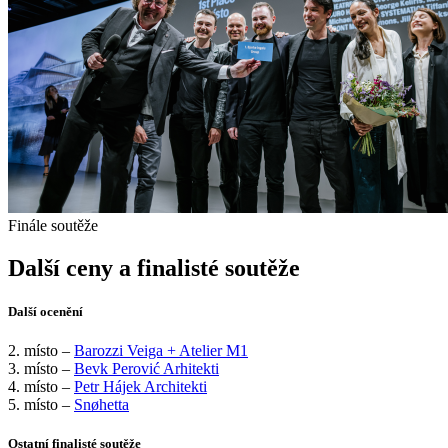
Finále soutěže
Další ceny a finalisté soutěže
Další ocenění
2. místo –
Barozzi Veiga + Atelier M1
3. místo –
Bevk Perović Arhitekti
4. místo –
Petr Hájek Architekti
5. místo –
Snøhetta
Ostatní finalisté soutěže