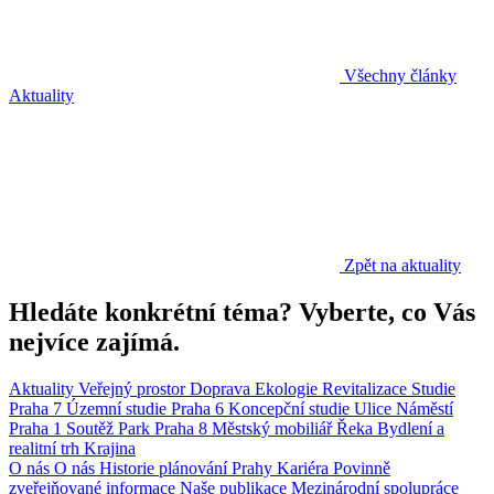
Všechny články
Aktuality
Zpět na aktuality
Hledáte konkrétní téma? Vyberte, co Vás
nejvíce zajímá.
Aktuality
Veřejný prostor
Doprava
Ekologie
Revitalizace
Studie
Praha 7
Územní studie
Praha 6
Koncepční studie
Ulice
Náměstí
Praha 1
Soutěž
Park
Praha 8
Městský mobiliář
Řeka
Bydlení a
realitní trh
Krajina
O nás
O nás
Historie plánování Prahy
Kariéra
Povinně
zveřejňované informace
Naše publikace
Mezinárodní spolupráce