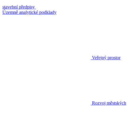
stavební předpisy
Územně analytické podklady
Veřejný prostor
Rozvoj městských