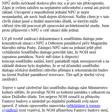
NPÚ došlo nečekaně doslova přes noc a je pro nás překvapením.
Zápis je ovšem založen na neplatném odůvodnění a nemá ani právní
základ. Ukvapené a nepodložené jednání NPÚ je nejen
nestandardní, ale navíc budí dojem účelovosti. Naším cílem je v tuto
chvíli získat jasné a finální stanovisko úřadů, se kterým může
vítězný tým dál pracovat při zpracování architektonické studie. Jsme
proto připraveni s NPÚ o celé situaci dále jednat.
Už při tvorbě zadávací dokumentace k soutěžnímu dialogu jsme
konzultovali situaci s NPÚ a Odborem památkové péče Magistrátu
hlavního města Prahy. Zástupci NPÚ nám na jednání ještě před
vyhlášením Soutěžního dialogu potvrdili fakt, že NOH není
zapsanou památkou. Navíc měl ústav k dispozici
koncept soutěžního zadání, který památkáři nijak nerozporovali a na
základě diskuse bylo doplněno, že se od účastníků soutěžního
dialogu očekává dodržení citlivého přístupu k rekonstrukcím budov
na území Pražské památkové rezervace. Tím spíš je dnešní vývoj
zarážející.
Teprve v samé závěrečné fázi soutěžního dialogu nám Ministerstvo
kultury sdělilo, že považuje NOH za kulturní památku s odkazem na
názor Drážního úřadu. Ten nejprve NOH označil za přístavbu
Fantovy budovy a následně po doplnění podkladů svůj názor
opravil. Z tohoto opraveného stanoviska (
přikládáme k tomuto
vyjádření
) nyní vyplývá, že NOH přístavbou Fantovy budovy není,