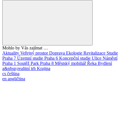
Mohlo by Vás zajímat …
Aktuality
Veřejný prostor
Doprava
Ekologie
Revitalizace
Studie
Praha 7
Územní studie
Praha 6
Koncepční studie
Ulice
Náměstí
Praha 1
Soutěž
Park
Praha 8
Městský mobiliář
Řeka
Bydlení
a&nbsp;realitní trh
Krajina
cs
čeština
en
angličtina