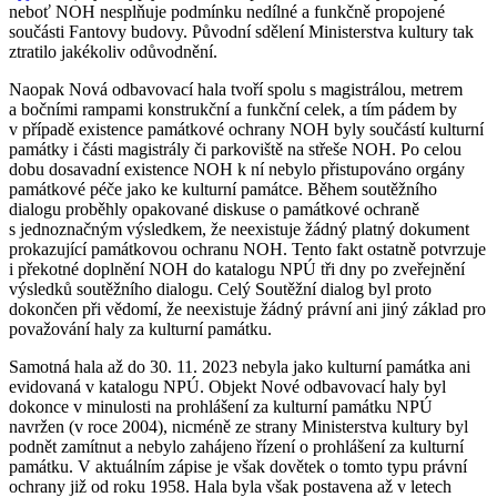
neboť NOH nesplňuje podmínku nedílné a funkčně propojené
součásti Fantovy budovy. Původní sdělení Ministerstva kultury tak
ztratilo jakékoliv odůvodnění.
Naopak Nová odbavovací hala tvoří spolu s magistrálou, metrem
a bočními rampami konstrukční a funkční celek, a tím pádem by
v případě existence památkové ochrany NOH byly součástí kulturní
památky i části magistrály či parkoviště na střeše NOH. Po celou
dobu dosavadní existence NOH k ní nebylo přistupováno orgány
památkové péče jako ke kulturní památce. Během soutěžního
dialogu proběhly opakované diskuse o památkové ochraně
s jednoznačným výsledkem, že neexistuje žádný platný dokument
prokazující památkovou ochranu NOH. Tento fakt ostatně potvrzuje
i překotné doplnění NOH do katalogu NPÚ tři dny po zveřejnění
výsledků soutěžního dialogu. Celý Soutěžní dialog byl proto
dokončen při vědomí, že neexistuje žádný právní ani jiný základ pro
považování haly za kulturní památku.
Samotná hala až do 30. 11. 2023 nebyla jako kulturní památka ani
evidovaná v katalogu NPÚ. Objekt Nové odbavovací haly byl
dokonce v minulosti na prohlášení za kulturní památku NPÚ
navržen (v roce 2004), nicméně ze strany Ministerstva kultury byl
podnět zamítnut a nebylo zahájeno řízení o prohlášení za kulturní
památku. V aktuálním zápise je však dovětek o tomto typu právní
ochrany již od roku 1958. Hala byla však postavena až v letech