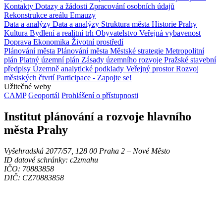
Kontakty
Dotazy a žádosti
Zpracování osobních údajů
Rekonstrukce areálu Emauzy
Data a analýzy
Data a analýzy
Struktura města
Historie Prahy
Kultura
Bydlení a realitní trh
Obyvatelstvo
Veřejná vybavenost
Doprava
Ekonomika
Životní prostředí
Plánování města
Plánování města
Městské strategie
Metropolitní
plán
Platný územní plán
Zásady územního rozvoje
Pražské stavební
předpisy
Územně analytické podklady
Veřejný prostor
Rozvoj
městských čtvrtí
Participace - Zapojte se!
Užitečné weby
CAMP
Geoportál
Prohlášení o přístupnosti
Institut plánování a rozvoje hlavního
města Prahy
Vyšehradská 2077/57, 128 00 Praha 2 ‒ Nové Město
ID datové schránky: c2zmahu
IČO: 70883858
DIČ: CZ70883858