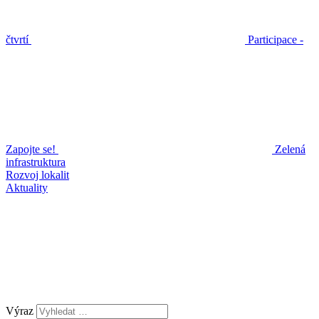
čtvrtí
Participace -
Zapojte se!
Zelená
infrastruktura
Rozvoj lokalit
Aktuality
Výraz