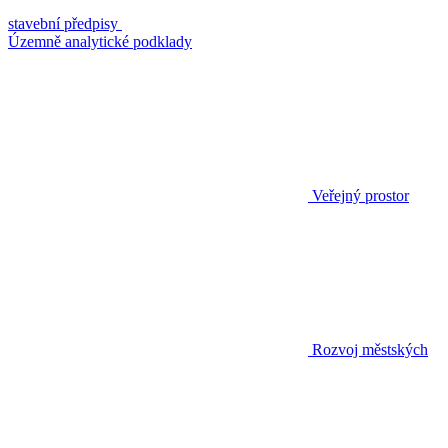
stavební předpisy
Územně analytické podklady
Veřejný prostor
Rozvoj městských