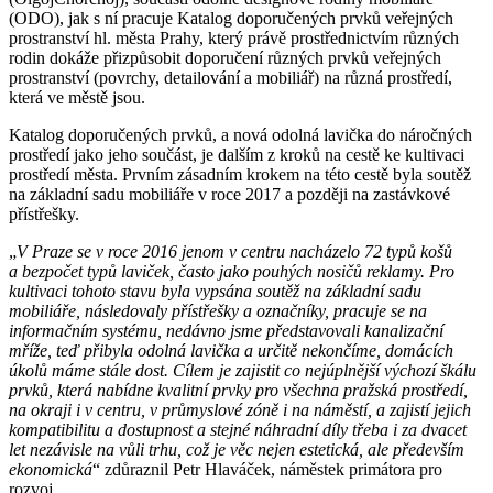
(ODO), jak s ní pracuje Katalog doporučených prvků veřejných
prostranství hl. města Prahy, který právě prostřednictvím různých
rodin dokáže přizpůsobit doporučení různých prvků veřejných
prostranství (povrchy, detailování a mobiliář) na různá prostředí,
která ve městě jsou.
Katalog doporučených prvků, a nová odolná lavička do náročných
prostředí jako jeho součást, je dalším z kroků na cestě ke kultivaci
prostředí města. Prvním zásadním krokem na této cestě byla soutěž
na základní sadu mobiliáře v roce 2017 a později na zastávkové
přístřešky.
„
V Praze se v roce 2016 jenom v centru nacházelo 72 typů košů
a bezpočet typů laviček, často jako pouhých nosičů reklamy. Pro
kultivaci tohoto stavu byla vypsána soutěž na základní sadu
mobiliáře, následovaly přístřešky a označníky, pracuje se na
informačním systému, nedávno jsme představovali kanalizační
mříže, teď přibyla odolná lavička a určitě nekončíme, domácích
úkolů máme stále dost. Cílem je zajistit co nejúplnější výchozí škálu
prvků, která nabídne kvalitní prvky pro všechna pražská prostředí,
na okraji i v centru, v průmyslové zóně i na náměstí, a zajistí jejich
kompatibilitu a dostupnost a stejné náhradní díly třeba i za dvacet
let nezávisle na vůli trhu, což je věc nejen estetická, ale především
ekonomická
“ zdůraznil Petr Hlaváček, náměstek primátora pro
rozvoj.