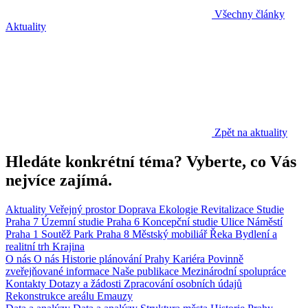
Všechny články
Aktuality
Zpět na aktuality
Hledáte konkrétní téma? Vyberte, co Vás
nejvíce zajímá.
Aktuality
Veřejný prostor
Doprava
Ekologie
Revitalizace
Studie
Praha 7
Územní studie
Praha 6
Koncepční studie
Ulice
Náměstí
Praha 1
Soutěž
Park
Praha 8
Městský mobiliář
Řeka
Bydlení a
realitní trh
Krajina
O nás
O nás
Historie plánování Prahy
Kariéra
Povinně
zveřejňované informace
Naše publikace
Mezinárodní spolupráce
Kontakty
Dotazy a žádosti
Zpracování osobních údajů
Rekonstrukce areálu Emauzy