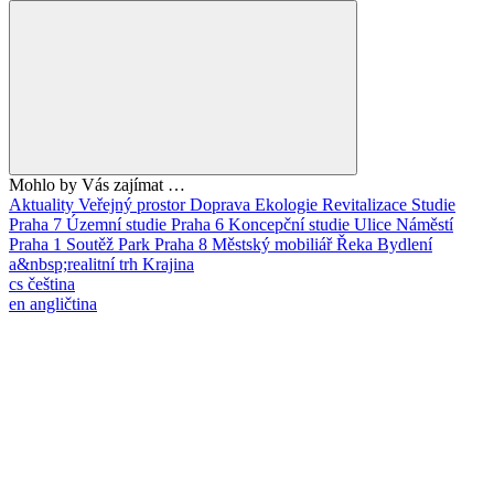
Mohlo by Vás zajímat …
Aktuality
Veřejný prostor
Doprava
Ekologie
Revitalizace
Studie
Praha 7
Územní studie
Praha 6
Koncepční studie
Ulice
Náměstí
Praha 1
Soutěž
Park
Praha 8
Městský mobiliář
Řeka
Bydlení
a&nbsp;realitní trh
Krajina
cs
čeština
en
angličtina