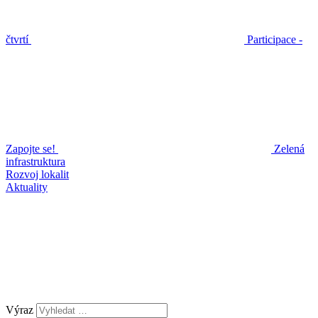
čtvrtí
Participace -
Zapojte se!
Zelená
infrastruktura
Rozvoj lokalit
Aktuality
Výraz