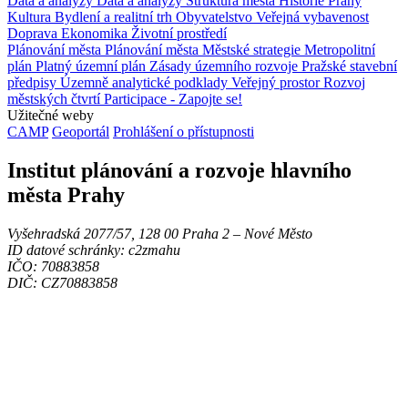
Data a analýzy
Data a analýzy
Struktura města
Historie Prahy
Kultura
Bydlení a realitní trh
Obyvatelstvo
Veřejná vybavenost
Doprava
Ekonomika
Životní prostředí
Plánování města
Plánování města
Městské strategie
Metropolitní
plán
Platný územní plán
Zásady územního rozvoje
Pražské stavební
předpisy
Územně analytické podklady
Veřejný prostor
Rozvoj
městských čtvrtí
Participace - Zapojte se!
Užitečné weby
CAMP
Geoportál
Prohlášení o přístupnosti
Institut plánování a rozvoje hlavního
města Prahy
Vyšehradská 2077/57, 128 00 Praha 2 ‒ Nové Město
ID datové schránky: c2zmahu
IČO: 70883858
DIČ: CZ70883858