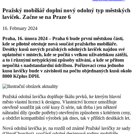
Pražský mobiliář doplní nový odolný typ městských
laviček. Začne se na Praze 6
16. February 2024
Praha, 16. února 2024 – Praha 6 bude první městskou částí,
kde se pilotně otestuje nová součást pražského mobiliáře.
Desítky kusů nových pražských odolných laviček najdou své
uplatnění v místech, kde se počítá s velkou uživatelskou zátěží,
a to i různými netypickými způsoby užívání, a kde se přitom
nepočítá s nadstandardní údržbou. Pořizovací cena jednoho
kusu lavičky bude v závislosti na počtu objednaných kusů okolo
8000 Kčplus DPH.
Pražská odolná lavička doplňuje škálu prvků, ke kterým hlavní
město vlastní licenci k designu. Vlastnictví licence umožňuje
otevřeně soutěžit jak celé kusy či série, tak třeba i jen některé
náhradní díly (podle potřeby) otevřeným způsobem s kritériem ceny,
a obdržet kompatibilní výrobek jak dnes, tak v příštích desítkách let.
Nová odolná lavička je, na rozdíl od známé Pražské lavičky ze sady
(OlgojChorchoj), součástí odolné designové rodiny mobiliáře