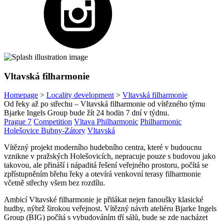
Vltavská filharmonie
Homepage
>
Locality development
>
Vltavská filharmonie
Od řeky až po střechu – Vltavská filharmonie od vítězného týmu
Bjarke Ingels Group bude žít 24 hodin 7 dní v týdnu.
Prague 7
Competition
Vltava Philharmonic
Philharmonic
Holešovice Bubny-Zátory
Vltavská
Vítězný projekt moderního hudebního centra, které v budoucnu
vznikne v pražských Holešovicích, nepracuje pouze s budovou jako
takovou, ale přináší i nápaditá řešení veřejného prostoru, počítá se
zpřístupněním břehu řeky a otevírá venkovní terasy filharmonie
včetně střechy všem bez rozdílu.
Ambicí Vltavské filharmonie je přilákat nejen fanoušky klasické
hudby, nýbrž širokou veřejnost. Vítězný návrh ateliéru Bjarke Ingels
Group (BIG) počítá s vybudováním tří sálů, bude se zde nacházet