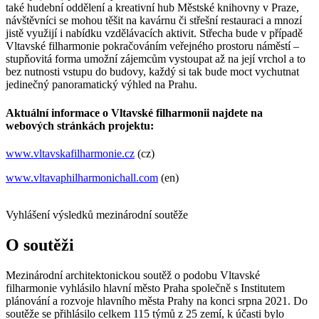
také hudební oddělení a kreativní hub Městské knihovny v Praze,
návštěvníci se mohou těšit na kavárnu či střešní restauraci a mnozí
jistě využijí i nabídku vzdělávacích aktivit. Střecha bude v případě
Vltavské filharmonie pokračováním veřejného prostoru náměstí –
stupňovitá forma umožní zájemcům vystoupat až na její vrchol a to
bez nutnosti vstupu do budovy, každý si tak bude moct vychutnat
jedinečný panoramatický výhled na Prahu.
Aktuální informace o Vltavské filharmonii najdete na
webových stránkách projektu:
www.vltavskafilharmonie.cz
(cz)
www.vltavaphilharmonichall.com
(en)
Vyhlášení výsledků mezinárodní soutěže
O soutěži
Mezinárodní architektonickou soutěž o podobu Vltavské
filharmonie vyhlásilo hlavní město Praha společně s Institutem
plánování a rozvoje hlavního města Prahy na konci srpna 2021. Do
soutěže se přihlásilo celkem 115 týmů z 25 zemí, k účasti bylo