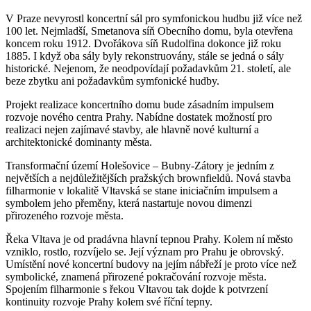
V Praze nevyrostl koncertní sál pro symfonickou hudbu již více než
100 let. Nejmladší, Smetanova síň Obecního domu, byla otevřena
koncem roku 1912. Dvořákova síň Rudolfina dokonce již roku
1885. I když oba sály byly rekonstruovány, stále se jedná o sály
historické. Nejenom, že neodpovídají požadavkům 21. století, ale
beze zbytku ani požadavkům symfonické hudby.
Projekt realizace koncertního domu bude zásadním impulsem
rozvoje nového centra Prahy. Nabídne dostatek možností pro
realizaci nejen zajímavé stavby, ale hlavně nové kulturní a
architektonické dominanty města.
Transformační území Holešovice – Bubny-Zátory je jedním z
největších a nejdůležitějších pražských brownfieldů. Nová stavba
filharmonie v lokalitě Vltavská se stane iniciačním impulsem a
symbolem jeho přeměny, která nastartuje novou dimenzi
přirozeného rozvoje města.
Řeka Vltava je od pradávna hlavní tepnou Prahy. Kolem ní město
vzniklo, rostlo, rozvíjelo se. Její význam pro Prahu je obrovský.
Umístění nové koncertní budovy na jejím nábřeží je proto více než
symbolické, znamená přirozené pokračování rozvoje města.
Spojením filharmonie s řekou Vltavou tak dojde k potvrzení
kontinuity rozvoje Prahy kolem své říční tepny.