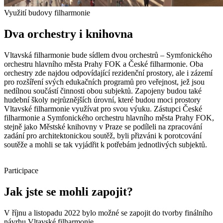
Využití budovy filharmonie
Dva orchestry i knihovna
Vltavská filharmonie bude sídlem dvou orchestrů – Symfonického
orchestru hlavního města Prahy FOK a České filharmonie. Oba
orchestry zde najdou odpovídající rezidenční prostory, ale i zázemí
pro rozšíření svých edukačních programů pro veřejnost, jež jsou
nedílnou součástí činnosti obou subjektů. Zapojeny budou také
hudební školy nejrůznějších úrovní, které budou moci prostory
Vltavské filharmonie využívat pro svou výuku. Zástupci České
filharmonie a Symfonického orchestru hlavního města Prahy FOK,
stejně jako Městské knihovny v Praze se podíleli na zpracování
zadání pro architektonickou soutěž, byli přizváni k porotcování
soutěže a mohli se tak vyjádřit k potřebám jednotlivých subjektů.
Participace
Jak jste se mohli zapojit?
V říjnu a listopadu 2022 bylo možné se zapojit do tvorby finálního
návrhu Vltavské filharmonie.