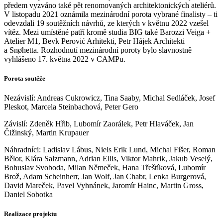
předem vyzváno také pět renomovaných architektonických ateliérů.
V listopadu 2021 oznámila mezinárodní porota vybrané finalisty – ti
odevzdali 19 soutěžních návrhů, ze kterých v květnu 2022 vzešel
vítěz. Mezi umístěné patří kromě studia BIG také Barozzi Veiga +
Atelier M1, Bevk Perović Arhitekti, Petr Hájek Architekti
a Snøhetta. Rozhodnutí mezinárodní poroty bylo slavnostně
vyhlášeno 17. května 2022 v CAMPu.
Porota soutěže
Nezávislí: Andreas Cukrowicz, Tina Saaby, Michal Sedláček, Josef
Pleskot, Marcela Steinbachová, Peter Gero
Závislí: Zdeněk Hřib, Lubomír Zaorálek, Petr Hlaváček, Jan
Čižinský, Martin Krupauer
Náhradníci: Ladislav Lábus, Niels Erik Lund, Michal Fišer, Roman
Bělor, Klára Salzmann, Adrian Ellis, Viktor Mahrik, Jakub Veselý,
Bohuslav Svoboda, Milan Němeček, Hana Třeštíková, Lubomír
Brož, Adam Scheinherr, Jan Wolf, Jan Chabr, Lenka Burgerová,
David Mareček, Pavel Vyhnánek, Jaromír Hainc, Martin Gross,
Daniel Sobotka
Realizace projektu