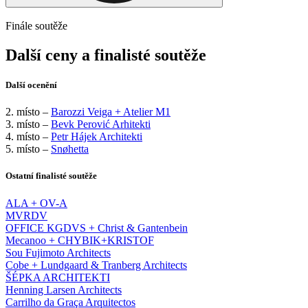
Finále soutěže
Další ceny a finalisté soutěže
Další ocenění
2. místo –
Barozzi Veiga + Atelier M1
3. místo –
Bevk Perović Arhitekti
4. místo –
Petr Hájek Architekti
5. místo –
Snøhetta
Ostatní finalisté soutěže
ALA + OV-A
MVRDV
OFFICE KGDVS + Christ & Gantenbein
Mecanoo + CHYBIK+KRISTOF
Sou Fujimoto Architects
Cobe + Lundgaard & Tranberg Architects
ŠÉPKA ARCHITEKTI
Henning Larsen Architects
Carrilho da Graça Arquitectos