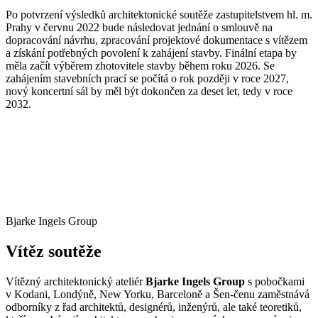
Po potvrzení výsledků architektonické soutěže zastupitelstvem hl. m.
Prahy v červnu 2022 bude následovat jednání o smlouvě na
dopracování návrhu, zpracování projektové dokumentace s vítězem
a získání potřebných povolení k zahájení stavby. Finální etapa by
měla začít výběrem zhotovitele stavby během roku 2026. Se
zahájením stavebních prací se počítá o rok později v roce 2027,
nový koncertní sál by měl být dokončen za deset let, tedy v roce
2032.
Bjarke Ingels Group
Vítěz soutěže
Vítězný architektonický ateliér
Bjarke Ingels Group
s pobočkami
v Kodani, Londýně, New Yorku, Barceloně a Šen-čenu zaměstnává
odborníky z řad architektů, designérů, inženýrů, ale také teoretiků,