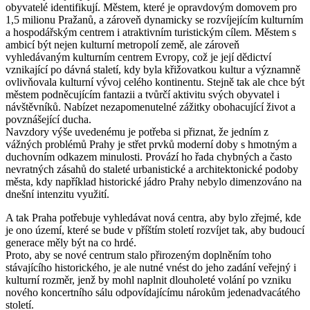
obyvatelé identifikují. Městem, které je opravdovým domovem pro
1,5 milionu Pražanů, a zároveň dynamicky se rozvíjejícím kulturním
a hospodářským centrem i atraktivním turistickým cílem. Městem s
ambicí být nejen kulturní metropolí země, ale zároveň
vyhledávaným kulturním centrem Evropy, což je její dědictví
vznikající po dávná staletí, kdy byla křižovatkou kultur a významně
ovlivňovala kulturní vývoj celého kontinentu. Stejně tak ale chce být
městem podněcujícím fantazii a tvůrčí aktivitu svých obyvatel i
návštěvníků. Nabízet nezapomenutelné zážitky obohacující život a
povznášející ducha.
Navzdory výše uvedenému je potřeba si přiznat, že jedním z
vážných problémů Prahy je střet prvků moderní doby s hmotným a
duchovním odkazem minulosti. Provází ho řada chybných a často
nevratných zásahů do staleté urbanistické a architektonické podoby
města, kdy například historické jádro Prahy nebylo dimenzováno na
dnešní intenzitu využití.
A tak Praha potřebuje vyhledávat nová centra, aby bylo zřejmé, kde
je ono území, které se bude v příštím století rozvíjet tak, aby budoucí
generace měly být na co hrdé.
Proto, aby se nové centrum stalo přirozeným doplněním toho
stávajícího historického, je ale nutné vnést do jeho zadání veřejný i
kulturní rozměr, jenž by mohl naplnit dlouholeté volání po vzniku
nového koncertního sálu odpovídajícímu nárokům jedenadvacátého
století.