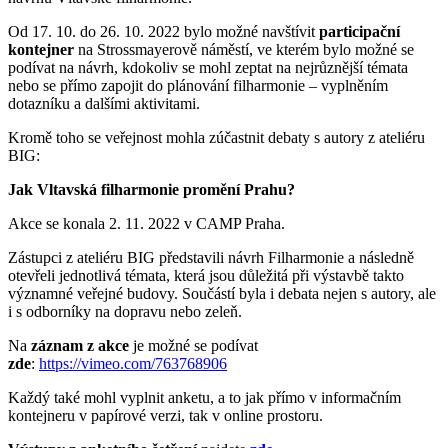
Od 17. 10. do 26. 10. 2022 bylo možné navštívit
participační
kontejner
na Strossmayerově náměstí, ve kterém bylo možné se
podívat na návrh, kdokoliv se mohl zeptat na nejrůznější témata
nebo se přímo zapojit do plánování filharmonie – vyplněním
dotazníku a dalšími aktivitami.
Kromě toho se veřejnost mohla zúčastnit debaty s autory z ateliéru
BIG:
Jak Vltavská filharmonie promění Prahu?
Akce se konala 2. 11. 2022 v CAMP Praha.
Zástupci z ateliéru BIG představili návrh Filharmonie a následně
otevřeli jednotlivá témata, která jsou důležitá při výstavbě takto
významné veřejné budovy. Součástí byla i debata nejen s autory, ale
i s odborníky na dopravu nebo zeleň.
Na
záznam z akce
je možné se podívat
zde
:
https://vimeo.com/763768906
Každý také mohl vyplnit anketu, a to jak přímo v informačním
kontejneru v papírové verzi, tak v online prostoru.