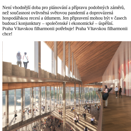
Není vhodnější doba pro plánování a přípravu podobných záměrů,
než současnost ovlivněná světovou pandemií a doprovázená
hospodářskou recesí a útlumem. Jen připravení mohou být v časech
budoucí konjunktury – společenské i ekonomické – úspěšní.
Praha Vltavskou filharmonii potřebuje! Praha Vltavskou filharmonii
chce!