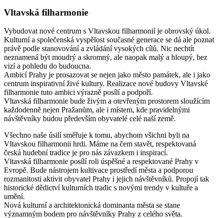
Vltavská filharmonie
Vybudovat nové centrum s Vltavskou filharmonií je obrovský úkol.
Kulturní a společenská vyspělost současné generace se dá ale poznat
právě podle stanovování a zvládání vysokých cílů. Nic nechtít
neznamená být moudrý a skromný, ale naopak malý a hloupý, bez
vizí a pohledu do budoucna.
Ambicí Prahy je prosazovat se nejen jako město památek, ale i jako
centrum inspirativní živé kultury. Realizace nové budovy Vltavské
filharmonie tuto ambici výrazně posílí a podpoří.
Vltavská filharmonie bude živým a otevřeným prostorem sloužícím
každodenně nejen Pražanům, ale i místem, kde pravidelnými
návštěvníky budou především obyvatelé celé naší země.
Všechno naše úsilí směřuje k tomu, abychom všichni byli na
Vltavskou filharmonii hrdi. Máme na čem stavět, respektovaná
česká hudební tradice je pro nás závazkem i inspirací.
Vltavská filharmonie posílí roli úspěšné a respektované Prahy v
Evropě. Bude nástrojem kultivace prostředí města a podporou
rozmanitosti aktivit obyvatel Prahy i jejich návštěvníků. Propojí tak
historické dědictví kulturních tradic s novými trendy v kultuře a
umění.
Nová kulturní a architektonická dominanta města se stane
významným bodem pro návštěvníky Prahy z celého světa.