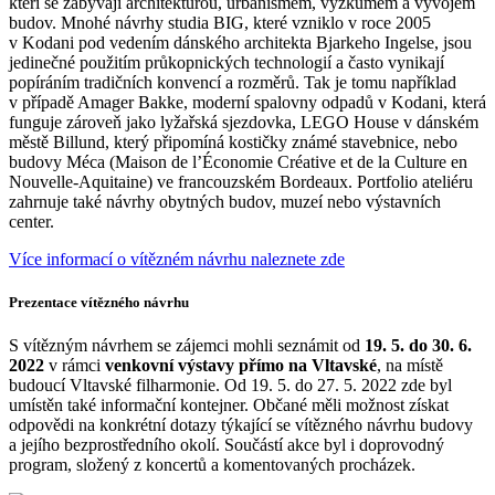
kteří se zabývají architekturou, urbanismem, výzkumem a vývojem
budov. Mnohé návrhy studia BIG, které vzniklo v roce 2005
v Kodani pod vedením dánského architekta Bjarkeho Ingelse, jsou
jedinečné použitím průkopnických technologií a často vynikají
popíráním tradičních konvencí a rozměrů. Tak je tomu například
v případě Amager Bakke, moderní spalovny odpadů v Kodani, která
funguje zároveň jako lyžařská sjezdovka, LEGO House v dánském
městě Billund, který připomíná kostičky známé stavebnice, nebo
budovy Méca (Maison de l’Économie Créative et de la Culture en
Nouvelle-Aquitaine) ve francouzském Bordeaux. Portfolio ateliéru
zahrnuje také návrhy obytných budov, muzeí nebo výstavních
center.
Více informací o vítězném návrhu naleznete zde
Prezentace vítězného návrhu
S vítězným návrhem se zájemci mohli seznámit od
19. 5. do 30. 6.
2022
v rámci
venkovní výstavy přímo na Vltavské
, na místě
budoucí Vltavské filharmonie. Od 19. 5. do 27. 5. 2022 zde byl
umístěn také informační kontejner. Občané měli možnost získat
odpovědi na konkrétní dotazy týkající se vítězného návrhu budovy
a jejího bezprostředního okolí. Součástí akce byl i doprovodný
program, složený z koncertů a komentovaných procházek.