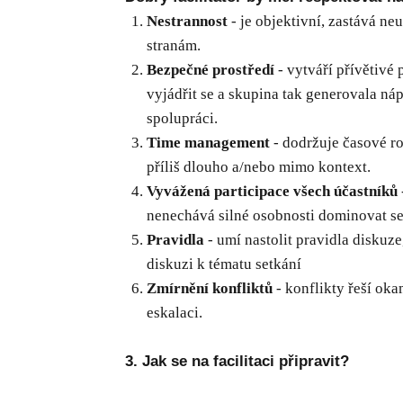
Nestrannost
- je objektivní, zastává ne
stranám.
Bezpečné prostředí
- vytváří přívětivé 
vyjádřit se a skupina tak generovala n
spolupráci.
Time management
- dodržuje časové ro
příliš dlouho a/nebo mimo kontext.
Vyvážená participace všech účastníků
nenechává silné osobnosti dominovat setk
Pravidla
- umí nastolit pravidla diskuze,
diskuzi k tématu setkání
Zmírnění konfliktů
- konflikty řeší oka
eskalaci.
3. Jak se na facilitaci připravit?