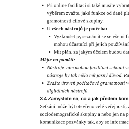
Při online facilitaci si také musíte vybr
výběrem zvažte, jaké funkce od dané pl
gramotnosti cílové skupiny.
U všech nástrojů je potřeba:
Vyzkoušet je, seznámit se se všemi f
mohou účastníci při jejich používání n
Mít plán, za jakým účelem budou dan
Mějte na paměti:
Nástroje vám mohou facilitaci setkání ve
nástroje by tak mělo mít jasný důvod. R
Zvažte úroveň počítačové gramotnosti va
digitálních nástrojů.
3.4 Zamyslete se, co a jak předem ko
Setkání může být otevřeno celé veřejnosti,
sociodemografické skupiny a nebo jen na p
komunikace pozvánky tak, aby se informace