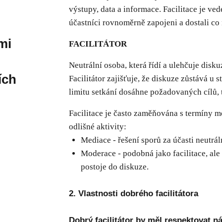
výstupy, data a informace. Facilitace je ved
účastníci rovnoměrně zapojeni a dostali co 
mi
FACILITÁTOR
Neutrální osoba, která řídí a ulehčuje disk
ích
Facilitátor zajišťuje, že diskuze zůstává 
limitu setkání dosáhne požadovaných cílů,
Facilitace je často zaměňována s termíny m
odlišné aktivity:
Mediace - řešení sporů za účasti neutrá
Moderace - podobná jako facilitace, ale
postoje do diskuze.
2. Vlastnosti dobrého facilitátora
Dobrý facilitátor by měl respektovat ná