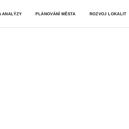
ZY
TNÍ PROSTŘEDÍ
ICIPACE - ZAPOJTE SE!
ZELENÁ INFRASTRUK
ZELENÁ INFRASTRUK
A ANALÝZY
PLÁNOVÁNÍ MĚSTA
ROZVOJ LOKALIT