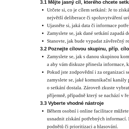
3.1 Mějte jasný cíl, kterého chcete se
Určete si, co je cílem setkání: Je to zís
největší deliberace či spoluvytváření 
Ujasněte si, jaká data či informace potře
Zamyslete se, jak dané setkání zapadá do
Stanovte, jak bude vypadat závěrečný re
3.2 Poznejte cílovou skupinu, příp. cíl
Zamyslete se, jak s danou skupinou komun
a aby vám diskuze přinesla informace, k
Pokud jste zodpovědní i za organizaci se
zamyslete se, jaké komunikační kanály 
o setkání dostala. Zároveň zkuste vybrat
příjemně, případně který se nachází v ře
3.3 Vyberte vhodné nástroje
Během osobní i online facilitace můžete
usnadnit získání potřebných informací. 
podnětů či prioritizaci a hlasování.