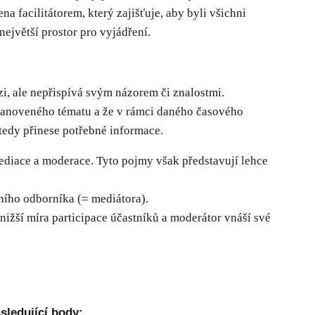
ena facilitátorem, který zajišťuje, aby byli všichni
největší prostor pro vyjádření.
uzi, ale nepřispívá svým názorem či znalostmi.
u stanoveného tématu a že v rámci daného časového
 tedy přinese potřebné informace.
ediace a moderace. Tyto pojmy však představují lehce
lního odborníka (= mediátora).
 nižší míra participace účastníků a moderátor vnáší své
sledující body: