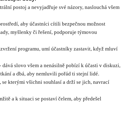
utrální postoj a nevyjadřuje své názory, naslouchá všem
prostředí, aby účastníci cítili bezpečnou možnost
ápady, myšlenky či řešení, podporuje týmovou
zvržení programu, umí účastníky zastavit, když mluví
- dává slovo všem a nenásilně pobízí k účasti v diskuzi,
ání a dbá, aby nemluvili pořád ti stejní lidé.
 se kterými všichni souhlasí a drží se jich, navrací
mžitě a k situaci se postaví čelem, aby předešel