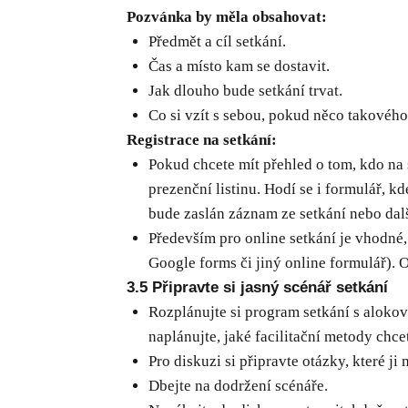
Pozvánka by měla obsahovat:
Předmět a cíl setkání.
Čas a místo kam se dostavit.
Jak dlouho bude setkání trvat.
Co si vzít s sebou, pokud něco takového 
Registrace na setkání:
Pokud chcete mít přehled o tom, kdo na 
prezenční listinu. Hodí se i formulář, k
bude zaslán záznam ze setkání nebo dalš
Především pro online setkání je vhodné, 
Google forms či jiný online formulář). 
3.5 Připravte si jasný scénář setkání
Rozplánujte si program setkání s aloko
naplánujte, jaké facilitační metody chce
Pro diskuzi si připravte otázky, které j
Dbejte na dodržení scénáře.