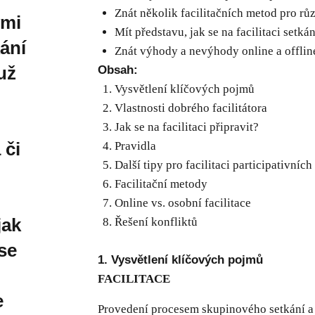
Znát několik facilitačních metod pro růz
ými
Mít představu, jak se na facilitaci setkán
kání
Znát výhody a nevýhody online a offline 
už
Obsah:
Vysvětlení klíčových pojmů
Vlastnosti dobrého facilitátora
Jak se na facilitaci připravit?
 či
Pravidla
Další tipy pro facilitaci participativních
Facilitační metody
Online vs. osobní facilitace
jak
Řešení konfliktů
se
1. Vysvětlení klíčových pojmů
FACILITACE
e
Provedení procesem skupinového setkání a 