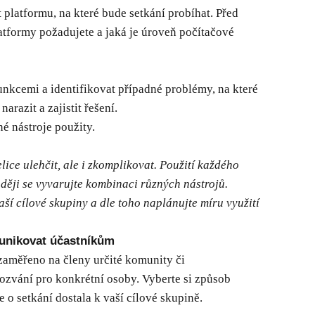
at platformu, na které bude setkání probíhat. Před
atformy požadujete a jaká je úroveň počítačové
unkcemi a identifikovat případné problémy, na které
arazit a zajistit řešení.
é nástroje použity.
lice ulehčit, ale i zkomplikovat. Použití každého
aději se vyvarujte kombinaci různých nástrojů.
ší cílové skupiny a dle toho naplánujte míru využití
munikovat účastníkům
 zaměřeno na členy určité komunity či
ozvání pro konkrétní osoby. Vyberte si způsob
 o setkání dostala k vaší cílové skupině.