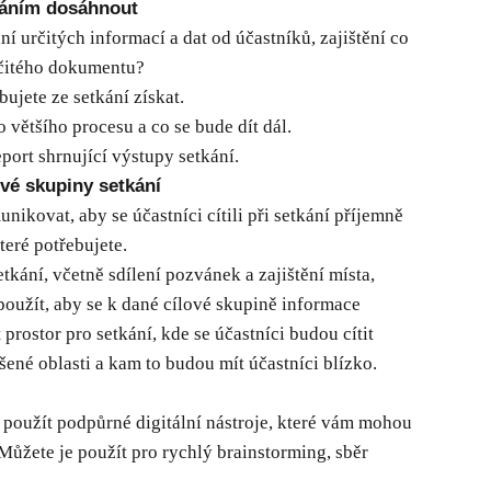
tkáním dosáhnout
kání určitých informací a dat od účastníků, zajištění co
určitého dokumentu?
bujete ze setkání získat.
 většího procesu a co se bude dít dál.
port shrnující výstupy setkání.
ové skupiny setkání
ikovat, aby se účastníci cítili při setkání příjemně
teré potřebujete.
tkání, včetně sdílení pozvánek a zajištění místa,
použít, aby se k dané cílové skupině informace
 prostor pro setkání, kde se účastníci budou cítit
šené oblasti a kam to budou mít účastníci blízko.
 použít podpůrné digitální nástroje, které vám mohou
Můžete je použít pro rychlý brainstorming, sběr