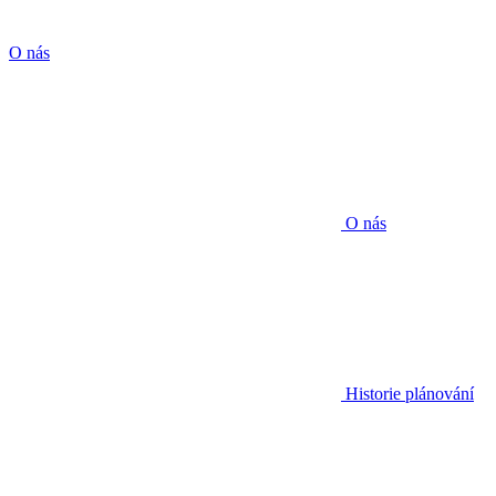
O nás
O nás
Historie plánování