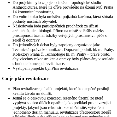
Do projektu bylo zapojeno také antropologické studio
Anthropictures, které již dříve provádělo na území MČ Praha
14 komunitní monitoring.
Do vnitrobloku byla umístěna pojízdná kavárna, která sbírala
podněty místních obyvatel.
Následovala řada participačních procházek za účasti
architektů, ale i biologů. Přímo na místě se řešily otázky
prostupnosti území, údržby veřejných prostranství, péče o
zeleň či dopravy.
Do jednotlivých debat byly zapojeny organizace jako
Technická správa komunikací, Dopravní podnik hl. m. Prahy,
Kolektory Praha či Technologie hl. m. Prahy – právě proto,
aby všechny rekonstrukce a opravy byly plánovány v souladu
s budoucí koncepcí revitalizace.
Výstupem projektu byl Plán revitalizace.
Co je plán revitalizace
Plán revitalizace je balík projektů, které koncepčně posilují
kvalitu života na sídlišti.
Jedná se o celkovou koncepci řešeného území, ze které
vyplývá soubor dílčích opatření jako podklad pro navazující
projekty, jakými jsou rekonstrukce uliční sítě, vytvoření
jednotného design manuálu, revitalizace předprostoru zdejší
základní školy nebo zřízení pozice kustod pro volnočasové