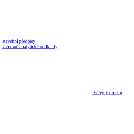
stavební předpisy
Územně analytické podklady
Veřejný prostor