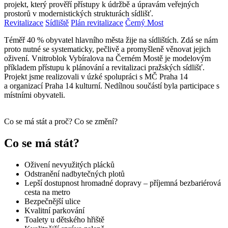
projekt, který prověří přístupy k údržbě a úpravám veřejných
prostorů v modernistických strukturách sídlišť.
Revitalizace
Sídliště
Plán revitalizace
Černý Most
Téměř 40 % obyvatel hlavního města žije na sídlištích. Zdá se nám
proto nutné se systematicky, pečlivě a promyšleně věnovat jejich
oživení. Vnitroblok Vybíralova na Černém Mostě je modelovým
příkladem přístupu k plánování a revitalizaci pražských sídlišť.
Projekt jsme realizovali v úzké spolupráci s MČ Praha 14
a organizací Praha 14 kulturní. Nedílnou součástí byla participace s
místními obyvateli.
Co se má stát a proč? Co se změní?
Co se má stát?
Oživení nevyužitých plácků
Odstranění nadbytečných plotů
Lepší dostupnost hromadné dopravy – příjemná bezbariérová
cesta na metro
Bezpečnější ulice
Kvalitní parkování
Toalety u dětského hřiště