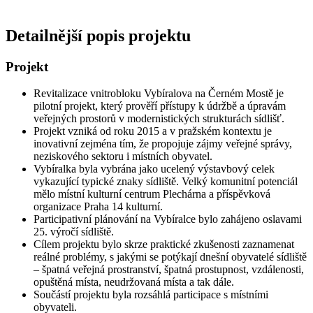
Detailnější popis projektu
Projekt
Revitalizace vnitrobloku Vybíralova na Černém Mostě je
pilotní projekt, který prověří přístupy k údržbě a úpravám
veřejných prostorů v modernistických strukturách sídlišť.
Projekt vzniká od roku 2015 a v pražském kontextu je
inovativní zejména tím, že propojuje zájmy veřejné správy,
neziskového sektoru i místních obyvatel.
Vybíralka byla vybrána jako ucelený výstavbový celek
vykazující typické znaky sídliště. Velký komunitní potenciál
mělo místní kulturní centrum Plechárna a příspěvková
organizace Praha 14 kulturní.
Participativní plánování na Vybíralce bylo zahájeno oslavami
25. výročí sídliště.
Cílem projektu bylo skrze praktické zkušenosti zaznamenat
reálné problémy, s jakými se potýkají dnešní obyvatelé sídliště
– špatná veřejná prostranství, špatná prostupnost, vzdálenosti,
opuštěná místa, neudržovaná místa a tak dále.
Součástí projektu byla rozsáhlá participace s místními
obyvateli.