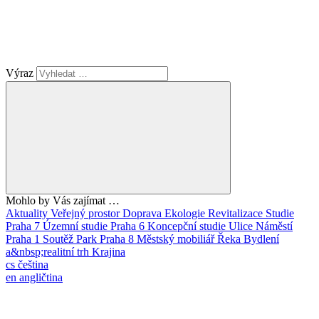
Výraz
Mohlo by Vás zajímat …
Aktuality
Veřejný prostor
Doprava
Ekologie
Revitalizace
Studie
Praha 7
Územní studie
Praha 6
Koncepční studie
Ulice
Náměstí
Praha 1
Soutěž
Park
Praha 8
Městský mobiliář
Řeka
Bydlení
a&nbsp;realitní trh
Krajina
cs
čeština
en
angličtina