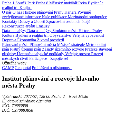
Praha 1
Soutěž
Park
Praha 8
Městský mobiliář
Řeka
Bydlení a
realitní trh
Krajina
O nás
O nás
Historie plánování Prahy
Kariéra
Povinně
zveřejňované informace
Naše publikace
Mezinárodní spolupráce
Kontakty
Dotazy a žádosti
Zpracování osobních údajů
Rekonstrukce areálu Emauzy
Data a analýzy
Data a analýzy
Struktura města
Historie Prahy
Kultura
Bydlení a realitní trh
Obyvatelstvo
Veřejná vybavenost
Doprava
Ekonomika
Životní prostředí
Plánování města
Plánování města
Městské strategie
Metropolitní
plán
Platný územní plán
Zásady územního rozvoje
Pražské stavební
předpisy
Územně analytické podklady
Veřejný prostor
Rozvoj
městských čtvrtí
Participace - Zapojte se!
Užitečné weby
CAMP
Geoportál
Prohlášení o přístupnosti
Institut plánování a rozvoje hlavního
města Prahy
Vyšehradská 2077/57, 128 00 Praha 2 ‒ Nové Město
ID datové schránky: c2zmahu
IČO: 70883858
DIČ: CZ70883858