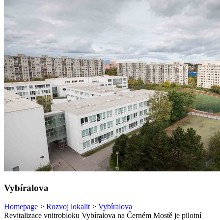
Vybíralova
Homepage
>
Rozvoj lokalit
>
Vybíralova
Revitalizace vnitrobloku Vybíralova na Černém Mostě je pilotní