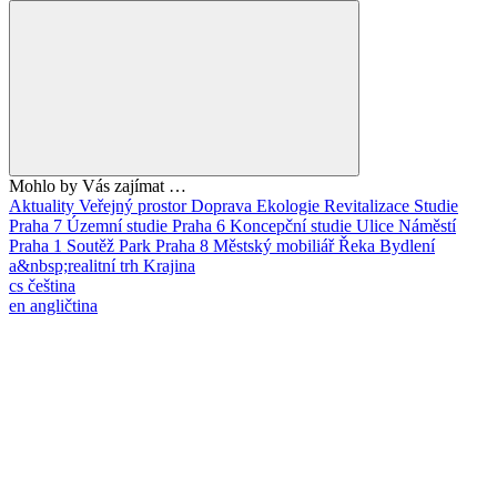
Mohlo by Vás zajímat …
Aktuality
Veřejný prostor
Doprava
Ekologie
Revitalizace
Studie
Praha 7
Územní studie
Praha 6
Koncepční studie
Ulice
Náměstí
Praha 1
Soutěž
Park
Praha 8
Městský mobiliář
Řeka
Bydlení
a&nbsp;realitní trh
Krajina
cs
čeština
en
angličtina