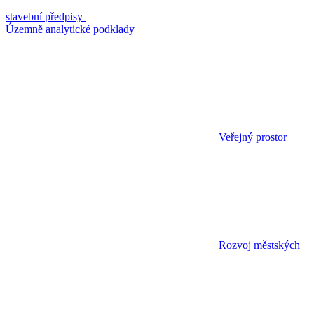
stavební předpisy
Územně analytické podklady
Veřejný prostor
Rozvoj městských