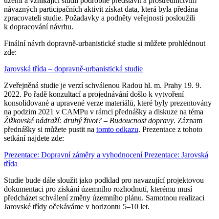
území a vznikající studii podrobně představit a prostřednictvím
návazných participačních aktivit získat data, která byla předána
zpracovateli studie. Požadavky a podněty veřejnosti posloužili
k dopracování návrhu.
Finální návrh dopravně-urbanistické studie si můžete prohlédnout
zde:
Jarovská třída – dopravně-urbanistická studie
Zveřejněná studie je verzí schválenou Radou hl. m. Prahy 19. 9.
2022. Po řadě konzultací a projednávání došlo k vytvoření
konsolidované a upravené verze materiálů, které byly prezentovány
na podzim 2021 v CAMPu v rámci přednášky a diskuze na téma
Žižkovské nádraží: druhý život? – Budoucnost dopravy
. Záznam
přednášky si můžete pustit na
tomto odkazu
. Prezentace z tohoto
setkání najdete zde:
Prezentace: Dopravní záměry a vyhodnocení
Prezentace: Jarovská
třída
Studie bude dále sloužit jako podklad pro navazující projektovou
dokumentaci pro získání územního rozhodnutí, kterému musí
předcházet schválení změny územního plánu. Samotnou realizaci
Jarovské třídy očekáváme v horizontu 5–10 let.