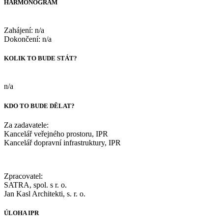
HARMONOGRAM
Zahájení: n/a
Dokončení: n/a
KOLIK TO BUDE STÁT?
n/a
KDO TO BUDE DĚLAT?
Za zadavatele:
Kancelář veřejného prostoru, IPR
Kancelář dopravní infrastruktury, IPR
Zpracovatel:
SATRA, spol. s r. o.
Jan Kasl Architekti, s. r. o.
ÚLOHA IPR