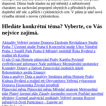
dopravní. Důraz bude kladen na její městský a městotvorný
charakter, na zachování propojení obytných a přírodních ploch,
doplnění sítě ulic a pěších i cyklistických cest. V plánu je také nová
výsadba stromů s novou cyklostezkou.
Hledáte konkrétní téma? Vyberte, co Vás
nejvíce zajímá.
Aktuality
Veřejný prostor
Doprava
Ekologie
Revitalizace
Studie
Praha 7
Územní studie
Praha 6
Koncepční studie
Ulice
Náměstí
Praha 1
Soutěž
Park
Praha 8
Městský mobiliář
Řeka
Bydlení a
realitní trh
Krajina
O nás
O nás
Historie plánování Prahy
Kariéra
Povinně
zveřejňované informace
Naše publikace
Mezinárodní spolupráce
Kontakty
Dotazy a žádosti
Zpracování osobních údajů
Rekonstrukce areálu Emauzy
Data a analýzy
Data a analýzy
Struktura města
Historie Prahy
Kultura
Bydlení a realitní trh
Obyvatelstvo
Veřejná vybavenost
Doprava
Ekonomika
Životní prostředí
Plánování města
Plánování města
Městské strategie
Metropolitní
plán
Platný územní plán
Zásady územního rozvoje
Pražské stavební
předpisy
Územně analytické podklady
Veřejný prostor
Rozvoj
městských čtvrtí
Participace - Zapojte se!