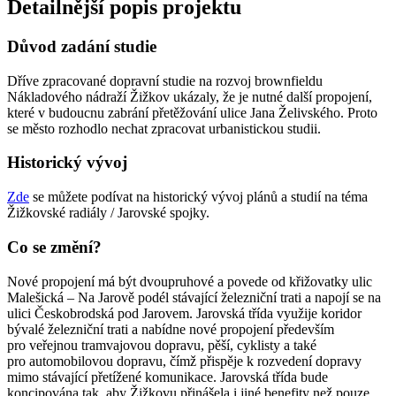
Detailnější popis projektu
Důvod zadání studie
Dříve zpracované dopravní studie na rozvoj brownfieldu
Nákladového nádraží Žižkov ukázaly, že je nutné další propojení,
které v budoucnu zabrání přetěžování ulice Jana Želivského. Proto
se město rozhodlo nechat zpracovat urbanistickou studii.
Historický vývoj
Zde
se můžete podívat na historický vývoj plánů a studií na téma
Žižkovské radiály / Jarovské spojky.
Co se změní?
Nové propojení má být dvoupruhové a povede od křižovatky ulic
Malešická – Na Jarově podél stávající železniční trati a napojí se na
ulici Českobrodská pod Jarovem. Jarovská třída využije koridor
bývalé železniční trati a nabídne nové propojení především
pro veřejnou tramvajovou dopravu, pěší, cyklisty a také
pro automobilovou dopravu, čímž přispěje k rozvedení dopravy
mimo stávající přetížené komunikace. Jarovská třída bude
koncipována tak, aby Žižkovu přinášela i jiné benefity než pouze