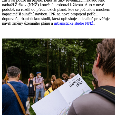
zůstával pouze na papíře. Dnes se díky revitalizaci nákladového
nádraží Žižkov (NNŽ) konečně probouzí k životu. A to v nové
podobě, na rozdíl od předchozích plánů, kde se počítalo s mnohem
kapacitnější silniční stavbou. IPR na nové propojení pořídil
dopravně-urbanistickou studii, která upřesňuje a detailně prověřuje
návrh změny územního plánu a
urbanistické studie NNŽ
.