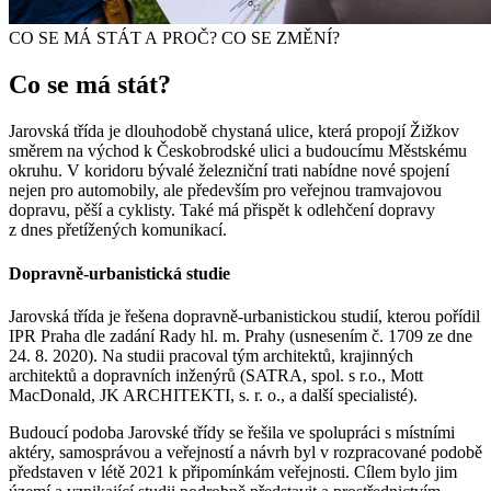
CO SE MÁ STÁT A PROČ? CO SE ZMĚNÍ?
Co se má stát?
Jarovská třída je dlouhodobě chystaná ulice, která propojí Žižkov
směrem na východ k Českobrodské ulici a budoucímu Městskému
okruhu. V koridoru bývalé železniční trati nabídne nové spojení
nejen pro automobily, ale především pro veřejnou tramvajovou
dopravu, pěší a cyklisty. Také má přispět k odlehčení dopravy
z dnes přetížených komunikací.
Dopravně-urbanistická studie
Jarovská třída je řešena dopravně-urbanistickou studií, kterou pořídil
IPR Praha dle zadání Rady hl. m. Prahy (usnesením č. 1709 ze dne
24. 8. 2020). Na studii pracoval tým architektů, krajinných
architektů a dopravních inženýrů (SATRA, spol. s r.o., Mott
MacDonald, JK ARCHITEKTI, s. r. o., a další specialisté).
Budoucí podoba Jarovské třídy se řešila ve spolupráci s místními
aktéry, samosprávou a veřejností a návrh byl v rozpracované podobě
představen v létě 2021 k připomínkám veřejnosti. Cílem bylo jim