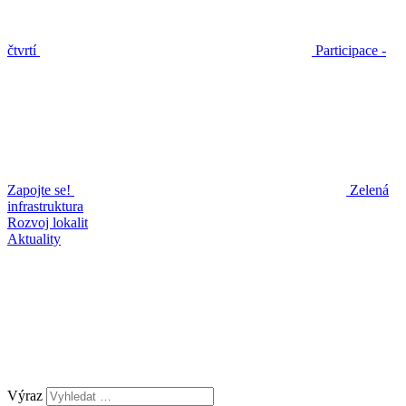
čtvrtí
Participace -
Zapojte se!
Zelená
infrastruktura
Rozvoj lokalit
Aktuality
Výraz