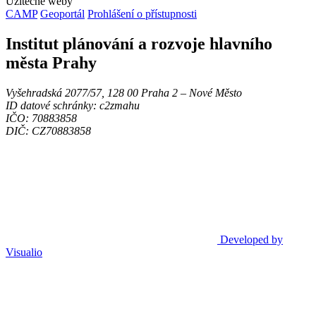
Užitečné weby
CAMP
Geoportál
Prohlášení o přístupnosti
Institut plánování a rozvoje hlavního
města Prahy
Vyšehradská 2077/57, 128 00 Praha 2 ‒ Nové Město
ID datové schránky: c2zmahu
IČO: 70883858
DIČ: CZ70883858
Developed by
Visualio