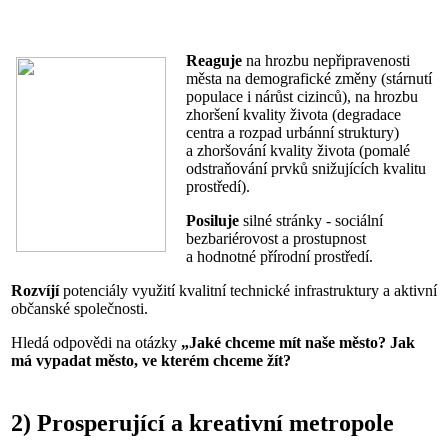
Reaguje
na hrozbu nepřipravenosti
města na demografické změny (stárnutí
populace i nárůst cizinců), na hrozbu
zhoršení kvality života (degradace
centra a rozpad urbánní struktury)
a zhoršování kvality života (pomalé
odstraňování prvků snižujících kvalitu
prostředí).
Posiluje
silné stránky - sociální
bezbariérovost a prostupnost
a hodnotné přírodní prostředí.
Rozvíjí
potenciály využití kvalitní technické infrastruktury a aktivní
občanské společnosti.
Hledá odpovědi na otázky
„Jaké chceme mít naše město? Jak
má vypadat město, ve kterém chceme žít?
2) Prosperující a kreativní metropole