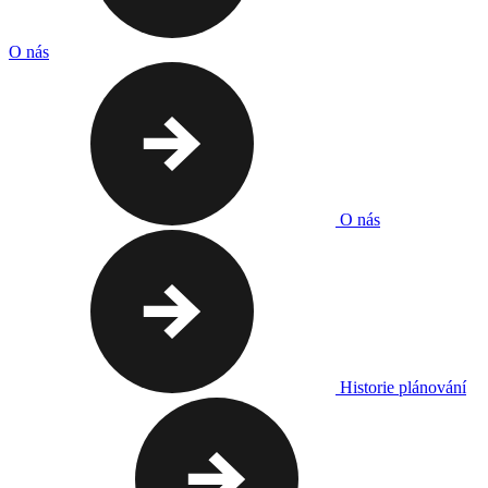
O nás
O nás
Historie plánování