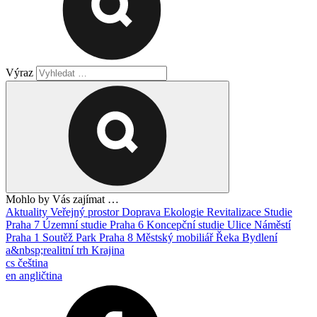
Výraz
Mohlo by Vás zajímat …
Aktuality
Veřejný prostor
Doprava
Ekologie
Revitalizace
Studie
Praha 7
Územní studie
Praha 6
Koncepční studie
Ulice
Náměstí
Praha 1
Soutěž
Park
Praha 8
Městský mobiliář
Řeka
Bydlení
a&nbsp;realitní trh
Krajina
cs
čeština
en
angličtina