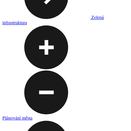
Zelená
infrastruktura
Plánování města