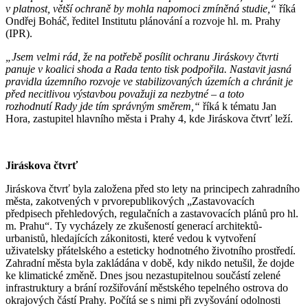
v platnost, větší ochraně by mohla napomoci zmíněná studie,“
říká
Ondřej Boháč, ředitel Institutu plánování a rozvoje hl. m. Prahy
(IPR).
„Jsem velmi rád, že na potřebě posílit ochranu Jiráskovy čtvrti
panuje v koalici shoda a Rada tento tisk podpořila. Nastavit jasná
pravidla územního rozvoje ve stabilizovaných územích a chránit je
před necitlivou výstavbou považuji za nezbytné – a toto
rozhodnutí Rady jde tím správným směrem,“
říká k tématu Jan
Hora, zastupitel hlavního města i Prahy 4, kde Jiráskova čtvrť leží.
Jiráskova čtvrť
Jiráskova čtvrť byla založena před sto lety na principech zahradního
města, zakotvených v prvorepublikových „Zastavovacích
předpisech přehledových, regulačních a zastavovacích plánů pro hl.
m. Prahu“. Ty vycházely ze zkušeností generací architektů-
urbanistů, hledajících zákonitosti, které vedou k vytvoření
uživatelsky přátelského a esteticky hodnotného životního prostředí.
Zahradní města byla zakládána v době, kdy nikdo netušil, že dojde
ke klimatické změně. Dnes jsou nezastupitelnou součástí zelené
infrastruktury a brání rozšiřování městského tepelného ostrova do
okrajových částí Prahy. Počítá se s nimi při zvyšování odolnosti