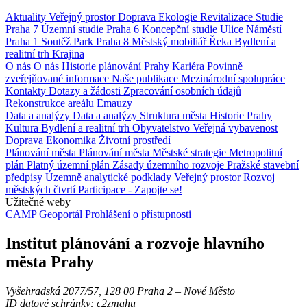
Aktuality
Veřejný prostor
Doprava
Ekologie
Revitalizace
Studie
Praha 7
Územní studie
Praha 6
Koncepční studie
Ulice
Náměstí
Praha 1
Soutěž
Park
Praha 8
Městský mobiliář
Řeka
Bydlení a
realitní trh
Krajina
O nás
O nás
Historie plánování Prahy
Kariéra
Povinně
zveřejňované informace
Naše publikace
Mezinárodní spolupráce
Kontakty
Dotazy a žádosti
Zpracování osobních údajů
Rekonstrukce areálu Emauzy
Data a analýzy
Data a analýzy
Struktura města
Historie Prahy
Kultura
Bydlení a realitní trh
Obyvatelstvo
Veřejná vybavenost
Doprava
Ekonomika
Životní prostředí
Plánování města
Plánování města
Městské strategie
Metropolitní
plán
Platný územní plán
Zásady územního rozvoje
Pražské stavební
předpisy
Územně analytické podklady
Veřejný prostor
Rozvoj
městských čtvrtí
Participace - Zapojte se!
Užitečné weby
CAMP
Geoportál
Prohlášení o přístupnosti
Institut plánování a rozvoje hlavního
města Prahy
Vyšehradská 2077/57, 128 00 Praha 2 ‒ Nové Město
ID datové schránky: c2zmahu