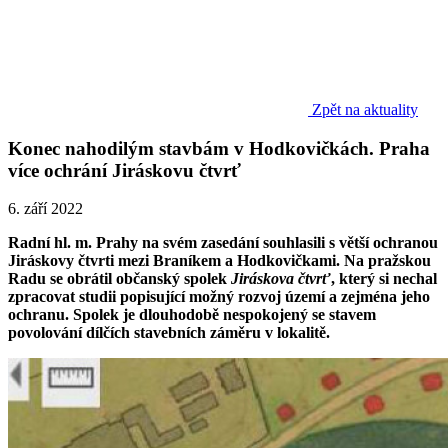
Zpět na aktuality
Konec nahodilým stavbám v Hodkovičkách. Praha
více ochrání Jiráskovu čtvrť
6. září 2022
Radní hl. m. Prahy na svém zasedání souhlasili s větší ochranou
Jiráskovy čtvrti mezi Braníkem a Hodkovičkami. Na pražskou
Radu se obrátil občanský spolek
Jiráskova čtvrť
, který si nechal
zpracovat studii popisující možný rozvoj území a zejména jeho
ochranu. Spolek je dlouhodobě nespokojený se stavem
povolování dílčích stavebních záměru v lokalitě.