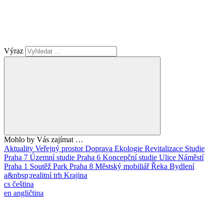
Výraz
Mohlo by Vás zajímat …
Aktuality
Veřejný prostor
Doprava
Ekologie
Revitalizace
Studie
Praha 7
Územní studie
Praha 6
Koncepční studie
Ulice
Náměstí
Praha 1
Soutěž
Park
Praha 8
Městský mobiliář
Řeka
Bydlení
a&nbsp;realitní trh
Krajina
cs
čeština
en
angličtina