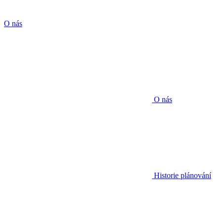
O nás
O nás
Historie plánování