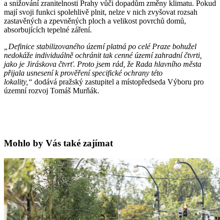
a snižování zranitelnosti Prahy vůči dopadům změny klimatu. Pokud
mají svoji funkci spolehlivě plnit, nelze v nich zvyšovat rozsah
zastavěných a zpevněných ploch a velikost povrchů domů,
absorbujících tepelné záření.
„Definice stabilizovaného území platná po celé Praze bohužel
nedokáže individuálně ochránit tak cenné území zahradní čtvrti,
jako je Jiráskova čtvrť. Proto jsem rád, že Rada hlavního města
přijala usnesení k prověření specifické ochrany této
lokality,“
dodává pražský zastupitel a místopředseda Výboru pro
územní rozvoj Tomáš Murňák.
Mohlo by Vás také zajímat