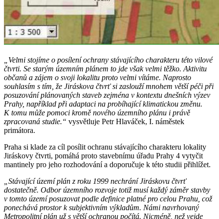
„Velmi stojíme o posílení ochrany stávajícího charakteru této vilové
čtvrti. Se starým územním plánem to jde však velmi těžko. Aktivitu
občanů a zájem o svoji lokalitu proto velmi vítáme. Naprosto
souhlasím s tím, že Jiráskova čtvrť si zaslouží mnohem větší péči při
posuzování plánovaných staveb zejména v kontextu dnešních výzev
Prahy, například při adaptaci na probíhající klimatickou změnu.
K tomu může pomoci kromě nového územního plánu i právě
zpracovaná studie.“
vysvětluje Petr Hlaváček, I. náměstek
primátora.
Praha si klade za cíl posílit ochranu stávajícího charakteru lokality
Jiráskovy čtvrti, pomáhá proto stavebnímu úřadu Prahy 4 vytyčit
mantinely pro jeho rozhodování a doporučuje k této studii přihlížet.
„Stávající území plán z roku 1999 nechrání Jiráskovu čtvrť
dostatečně. Odbor územního rozvoje totiž musí každý záměr stavby
v tomto území posuzovat podle definice platné pro celou Prahu, což
ponechává prostor k subjektivním výkladům. Námi navrhovaný
Metropolitní plán už s větší ochranou počítá. Nicméně, než vejde