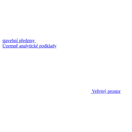
stavební předpisy
Územně analytické podklady
Veřejný prostor