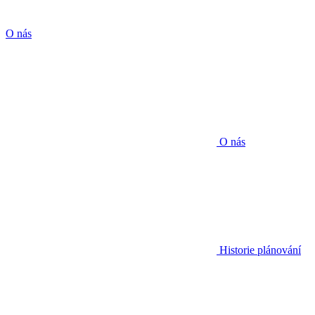
O nás
O nás
Historie plánování