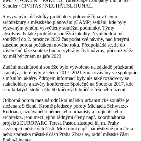
EMF + NORMA + PARETO; Turenscape Company Ltd. a 4ct /
Sendler / CIVITAS / NEUHÄUSL HUNAL.
S vyzvanými účastníky proběhlo v polovině října v Centru
architektury a městského plánování (CAMP) setkání, kde byly
vyzvaným týmům vysvětleny soutěžní podmínky. Týmy
absolvovaly také prohlídku soutěžní lokality. Nyní budou mít
soutěžící do 2. prosince 2022 čas podat své návrhy, nad kterými
zasedne porota počátkem nového roku. Předpokládá se, že do
závěrečné fáze soutěže budou vybrány čtyři návrhy, přičemž vítěz
by měl být znám na jaře 2023.
Zadání mezinárodní soutěže bylo vytvořeno na základě průzkumů
a analýz, které byly v letech 2017–2021 zpracovávány ve spolupráci
s místními aktéry. Zdrojem informací byly ale také rozhovory se
stakeholdery a závěry konference Společně na Soutoku 2017, kde
se u kulatých stolů sešlo 60 klíčových hráčů z řešeného území.
Odborná porota mezinárodní krajinářsko-urbanistické soutěže je
složena z 9 členů. Kromě předsedy poroty Michaela Schwarze-
Rodriana, uznávaného německého urbanisty a krajinářského
architekta, jsou mezi jejími řádnými členy např. koordinátorka
projektů EUROPARC Teresa Pastor, zástupci hl. m. Prahy
a zástupci městských částí. Mezi nimi např. náměstkyně primátora
nebo starostka městské části Praha-Zbraslav, radní městské části
Praha-Lipence.