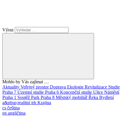
Výraz
Mohlo by Vás zajímat …
Aktuality
Veřejný prostor
Doprava
Ekologie
Revitalizace
Studie
Praha 7
Územní studie
Praha 6
Koncepční studie
Ulice
Náměstí
Praha 1
Soutěž
Park
Praha 8
Městský mobiliář
Řeka
Bydlení
a&nbsp;realitní trh
Krajina
cs
čeština
en
angličtina