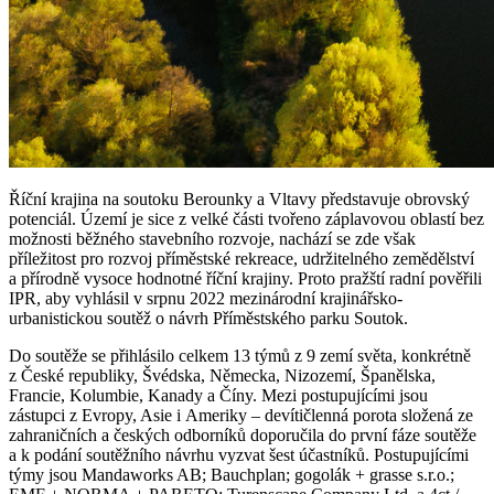
Říční krajina na soutoku Berounky a Vltavy představuje obrovský
potenciál. Území je sice z velké části tvořeno záplavovou oblastí bez
možnosti běžného stavebního rozvoje, nachází se zde však
příležitost pro rozvoj příměstské rekreace, udržitelného zemědělství
a přírodně vysoce hodnotné říční krajiny. Proto pražští radní pověřili
IPR, aby vyhlásil v srpnu 2022 mezinárodní krajinářsko-
urbanistickou soutěž o návrh Příměstského parku Soutok.
Do soutěže se přihlásilo celkem 13 týmů z 9 zemí světa, konkrétně
z České republiky, Švédska, Německa, Nizozemí, Španělska,
Francie, Kolumbie, Kanady a Číny. Mezi postupujícími jsou
zástupci z Evropy, Asie i Ameriky – devítičlenná porota složená ze
zahraničních a českých odborníků doporučila do první fáze soutěže
a k podání soutěžního návrhu vyzvat šest účastníků. Postupujícími
týmy jsou Mandaworks AB; Bauchplan; gogolák + grasse s.r.o.;