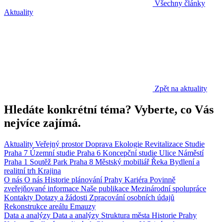
Všechny články
Aktuality
Zpět na aktuality
Hledáte konkrétní téma? Vyberte, co Vás
nejvíce zajímá.
Aktuality
Veřejný prostor
Doprava
Ekologie
Revitalizace
Studie
Praha 7
Územní studie
Praha 6
Koncepční studie
Ulice
Náměstí
Praha 1
Soutěž
Park
Praha 8
Městský mobiliář
Řeka
Bydlení a
realitní trh
Krajina
O nás
O nás
Historie plánování Prahy
Kariéra
Povinně
zveřejňované informace
Naše publikace
Mezinárodní spolupráce
Kontakty
Dotazy a žádosti
Zpracování osobních údajů
Rekonstrukce areálu Emauzy
Data a analýzy
Data a analýzy
Struktura města
Historie Prahy