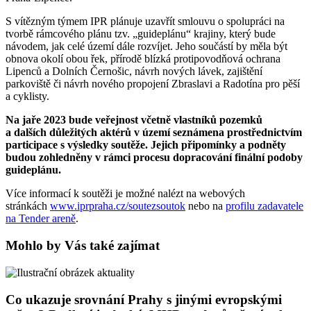
S vítězným týmem IPR plánuje uzavřít smlouvu o spolupráci na
tvorbě rámcového plánu tzv. „guideplánu“ krajiny, který bude
návodem, jak celé území dále rozvíjet. Jeho součástí by měla být
obnova okolí obou řek, přírodě blízká protipovodňová ochrana
Lipenců a Dolních Černošic, návrh nových lávek, zajištění
parkoviště či návrh nového propojení Zbraslavi a Radotína pro pěší
a cyklisty.
Na jaře 2023 bude veřejnost včetně vlastníků pozemků
a dalších důležitých aktérů v území seznámena prostřednictvím
participace s výsledky soutěže. Jejich připomínky a podněty
budou zohledněny v rámci procesu dopracování finální podoby
guideplánu.
Více informací k soutěži je možné nalézt na webových
stránkách
www.iprpraha.cz/soutezsoutok
nebo na
profilu zadavatele
na Tender areně
.
Mohlo by Vás také zajímat
Co ukazuje srovnání Prahy s jinými evropskými