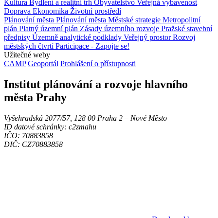
Kultura
Bydlení a realitní trh
Obyvatelstvo
Veřejná vybavenost
Doprava
Ekonomika
Životní prostředí
Plánování města
Plánování města
Městské strategie
Metropolitní
plán
Platný územní plán
Zásady územního rozvoje
Pražské stavební
předpisy
Územně analytické podklady
Veřejný prostor
Rozvoj
městských čtvrtí
Participace - Zapojte se!
Užitečné weby
CAMP
Geoportál
Prohlášení o přístupnosti
Institut plánování a rozvoje hlavního
města Prahy
Vyšehradská 2077/57, 128 00 Praha 2 ‒ Nové Město
ID datové schránky: c2zmahu
IČO: 70883858
DIČ: CZ70883858