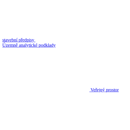
stavební předpisy
Územně analytické podklady
Veřejný prostor