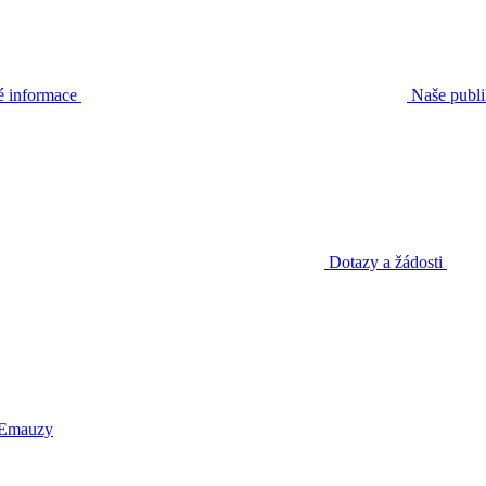
é informace
Naše publ
Dotazy a žádosti
 Emauzy