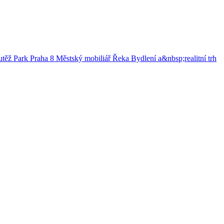
utěž
Park
Praha 8
Městský mobiliář
Řeka
Bydlení a&nbsp;realitní trh