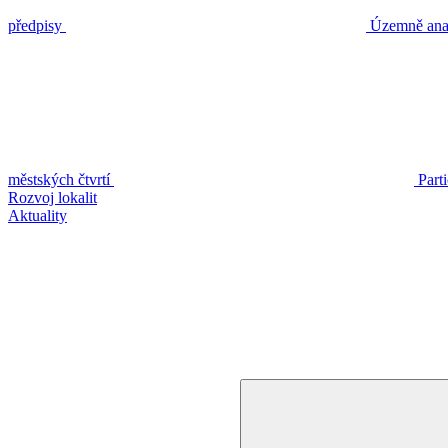
předpisy
Územně anal
městských čtvrtí
Part
Rozvoj lokalit
Aktuality