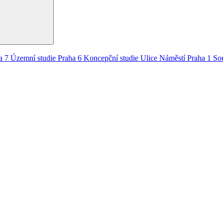
a 7
Územní studie
Praha 6
Koncepční studie
Ulice
Náměstí
Praha 1
So