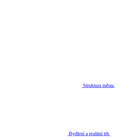
Struktura města
Bydlení a realitní trh