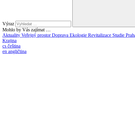
Výraz
Mohlo by Vás zajímat …
Aktuality
Veřejný prostor
Doprava
Ekologie
Revitalizace
Studie
Prah
Krajina
cs
čeština
en
angličtina