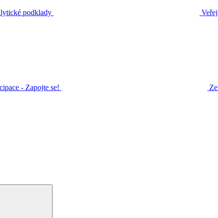
ytické podklady
Veřej
icipace - Zapojte se!
Ze