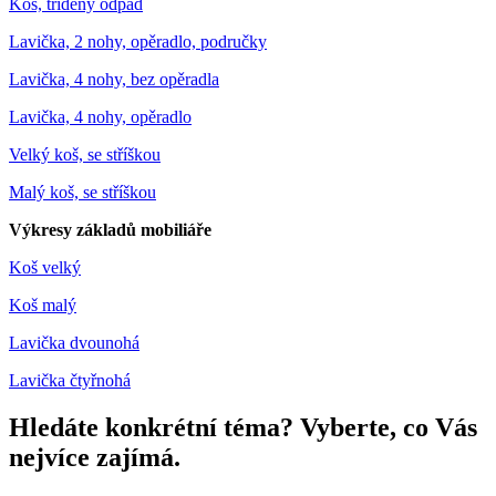
Koš, tříděný odpad
Lavička, 2 nohy, opěradlo, područky
Lavička, 4 nohy, bez opěradla
Lavička, 4 nohy, opěradlo
Velký koš, se stříškou
Malý koš, se stříškou
Výkresy základů mobiliáře
Koš velký
Koš malý
Lavička dvounohá
Lavička čtyřnohá
Hledáte konkrétní téma? Vyberte, co Vás
nejvíce zajímá.