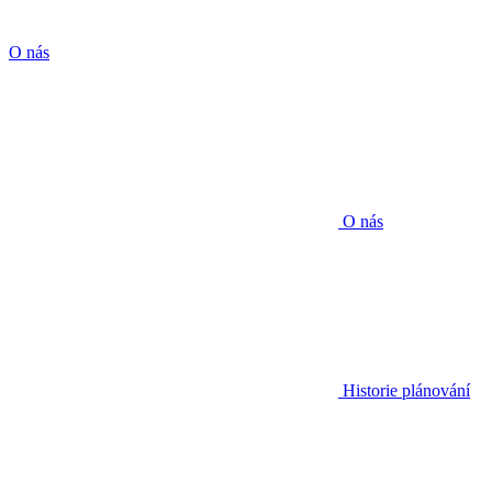
O nás
O nás
Historie plánování