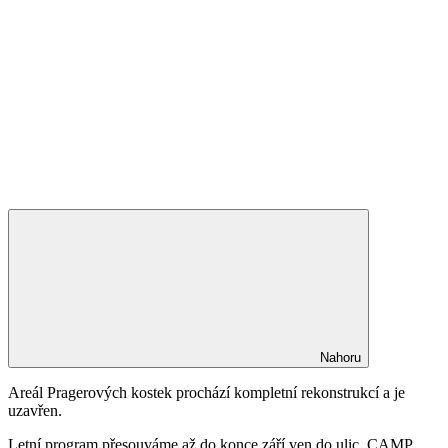
Nahoru
Areál Pragerových kostek prochází kompletní rekonstrukcí a je
uzavřen.
Letní program přesouváme až do konce září ven do ulic. CAMP