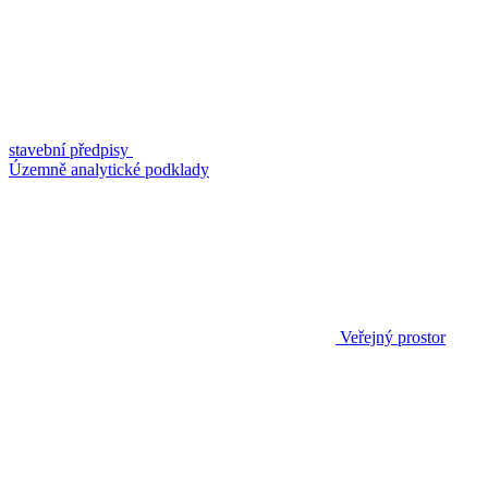
stavební předpisy
Územně analytické podklady
Veřejný prostor