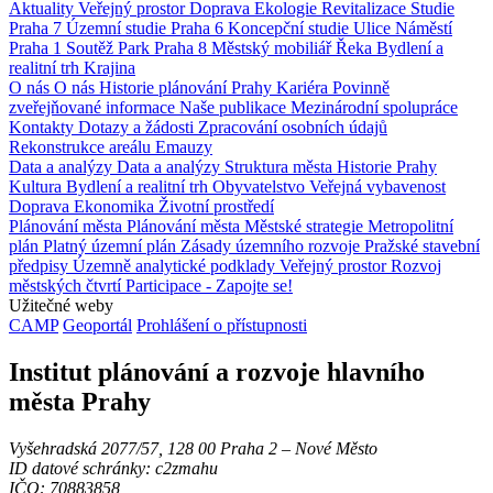
Aktuality
Veřejný prostor
Doprava
Ekologie
Revitalizace
Studie
Praha 7
Územní studie
Praha 6
Koncepční studie
Ulice
Náměstí
Praha 1
Soutěž
Park
Praha 8
Městský mobiliář
Řeka
Bydlení a
realitní trh
Krajina
O nás
O nás
Historie plánování Prahy
Kariéra
Povinně
zveřejňované informace
Naše publikace
Mezinárodní spolupráce
Kontakty
Dotazy a žádosti
Zpracování osobních údajů
Rekonstrukce areálu Emauzy
Data a analýzy
Data a analýzy
Struktura města
Historie Prahy
Kultura
Bydlení a realitní trh
Obyvatelstvo
Veřejná vybavenost
Doprava
Ekonomika
Životní prostředí
Plánování města
Plánování města
Městské strategie
Metropolitní
plán
Platný územní plán
Zásady územního rozvoje
Pražské stavební
předpisy
Územně analytické podklady
Veřejný prostor
Rozvoj
městských čtvrtí
Participace - Zapojte se!
Užitečné weby
CAMP
Geoportál
Prohlášení o přístupnosti
Institut plánování a rozvoje hlavního
města Prahy
Vyšehradská 2077/57, 128 00 Praha 2 ‒ Nové Město
ID datové schránky: c2zmahu
IČO: 70883858