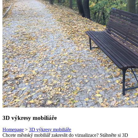
3D výkresy mobiliáře
Homepage
>
3D výkresy mobiliáře
Chcete městský mobiliář zakreslit do vizualizace? Stáhněte si 3D