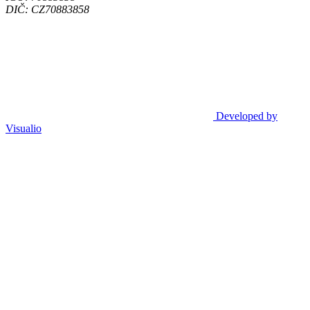
DIČ: CZ70883858
Developed by
Visualio