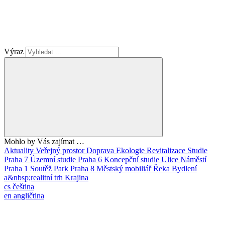
Výraz
Mohlo by Vás zajímat …
Aktuality
Veřejný prostor
Doprava
Ekologie
Revitalizace
Studie
Praha 7
Územní studie
Praha 6
Koncepční studie
Ulice
Náměstí
Praha 1
Soutěž
Park
Praha 8
Městský mobiliář
Řeka
Bydlení
a&nbsp;realitní trh
Krajina
cs
čeština
en
angličtina