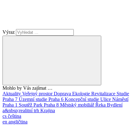
Výraz
Mohlo by Vás zajímat …
Aktuality
Veřejný prostor
Doprava
Ekologie
Revitalizace
Studie
Praha 7
Územní studie
Praha 6
Koncepční studie
Ulice
Náměstí
Praha 1
Soutěž
Park
Praha 8
Městský mobiliář
Řeka
Bydlení
a&nbsp;realitní trh
Krajina
cs
čeština
en
angličtina