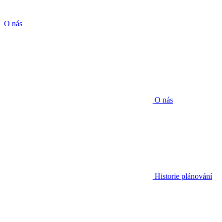
O nás
O nás
Historie plánování