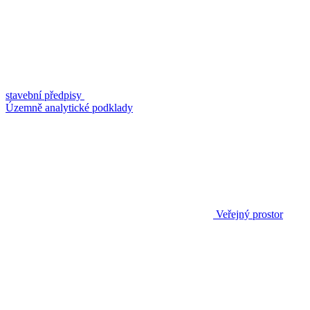
stavební předpisy
Územně analytické podklady
Veřejný prostor