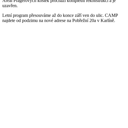
Areál Pragerových kostek prochází kompletní rekonstrukcí a je
uzavřen.
Letní program přesouváme až do konce září ven do ulic. CAMP
najdete od podzimu na nové adrese na Pobřežní 20a v Karlíně.