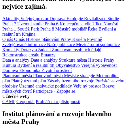
nejvíce zajímá.
Aktuality
Veřejný prostor
Doprava
Ekologie
Revitalizace
Studie
Praha 7
Územní studie
Praha 6
Koncepční studie
Ulice
Náměstí
Praha 1
Soutěž
Park
Praha 8
Městský mobiliář
Řeka
Bydlení a
realitní trh
Krajina
O nás
O nás
Historie plánování Prahy
Kariéra
Povinně
zveřejňované informace
Naše publikace
Mezinárodní spolupráce
Kontakty
Dotazy a žádosti
Zpracování osobních údajů
Rekonstrukce areálu Emauzy
Data a analýzy
Data a analýzy
Struktura města
Historie Prahy
Kultura
Bydlení a realitní trh
Obyvatelstvo
Veřejná vybavenost
Doprava
Ekonomika
Životní prostředí
Plánování města
Plánování města
Městské strategie
Metropolitní
plán
Platný územní plán
Zásady územního rozvoje
Pražské stavební
předpisy
Územně analytické podklady
Veřejný prostor
Rozvoj
městských čtvrtí
Participace - Zapojte se!
Užitečné weby
CAMP
Geoportál
Prohlášení o přístupnosti
Institut plánování a rozvoje hlavního
města Prahy