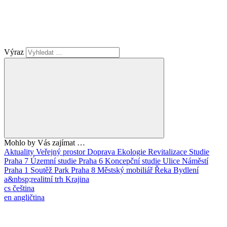
Výraz
Mohlo by Vás zajímat …
Aktuality
Veřejný prostor
Doprava
Ekologie
Revitalizace
Studie
Praha 7
Územní studie
Praha 6
Koncepční studie
Ulice
Náměstí
Praha 1
Soutěž
Park
Praha 8
Městský mobiliář
Řeka
Bydlení
a&nbsp;realitní trh
Krajina
cs
čeština
en
angličtina