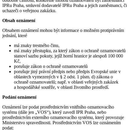
obdobné činnosti; konkrétně mohou oznamovateli být zaměstnanci
IPRu Praha, smluvní dodavatelé IPRu Praha a jejich zaměstnanci, či
uchazeči o veřejnou zakázku.
Obsah oznámení
Obsahem oznámení mohou být informace o možném protiprávním
jednání, které
má znaky trestného činu,
má znaky přestupku, za který zákon o ochraně oznamovatelů
stanoví sazbu pokuty, jejíž horní hranice je alespoň 100 000
Kč,
porušuje zákon o ochraně oznamovatelů
porušuje jiný právní předpis nebo předpis Evropské unie v
oblastech vymezených v § 2 odst. 1 písm. d) zákona o
ochraně oznamovatelů; např. v oblasti veřejných zakázek
a hospodářské soutěže, v oblasti životního prostředí.
Podání oznámení
Oznámení lze podat prostřednictvím vnitřního oznamovacího
systému (dále jen „VOS“), který zavedl IPR Praha, nebo
prostřednictvím externího oznamovacího systému, který provozuje
Ministerstvo spravedlnosti. Prostřednictvím VOS lze oznámením
podat: