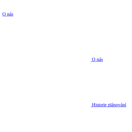
O nás
O nás
Historie plánování