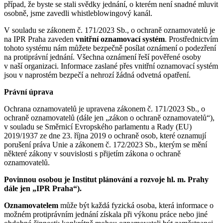
případ, že byste se stali svědky jednání, o kterém není snadné mluvit
osobně, jsme zavedli whistleblowingový kanál.
V souladu se zákonem č. 171/2023 Sb., o ochraně oznamovatelů je
na IPR Praha zaveden
vnitřní oznamovací systém
. Prostřednictvím
tohoto systému nám můžete bezpečně posílat oznámení o podezření
na protiprávní jednání. Všechna oznámení řeší pověřené osoby
v naší organizaci. Informace zaslané přes vnitřní oznamovací systém
jsou v naprostém bezpečí a nehrozí žádná odvetná opatření.
Právní úprava
Ochrana oznamovatelů je upravena zákonem č. 171/2023 Sb., o
ochraně oznamovatelů (dále jen „zákon o ochraně oznamovatelů“),
v souladu se Směrnicí Evropského parlamentu a Rady (EU)
2019/1937 ze dne 23. října 2019 o ochraně osob, které oznamují
porušení práva Unie a zákonem č. 172/2023 Sb., kterým se mění
některé zákony v souvislosti s přijetím zákona o ochraně
oznamovatelů.
Povinnou osobou je Institut plánování a rozvoje hl. m. Prahy
dále jen „IPR Praha“).
Oznamovatelem
může být
každá fyzická osoba, která informace o
možném protiprávním jednání získala při výkonu práce nebo jiné