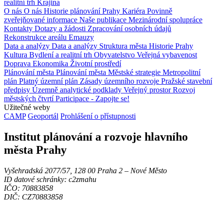
realitní trh
Krajina
O nás
O nás
Historie plánování Prahy
Kariéra
Povinně
zveřejňované informace
Naše publikace
Mezinárodní spolupráce
Kontakty
Dotazy a žádosti
Zpracování osobních údajů
Rekonstrukce areálu Emauzy
Data a analýzy
Data a analýzy
Struktura města
Historie Prahy
Kultura
Bydlení a realitní trh
Obyvatelstvo
Veřejná vybavenost
Doprava
Ekonomika
Životní prostředí
Plánování města
Plánování města
Městské strategie
Metropolitní
plán
Platný územní plán
Zásady územního rozvoje
Pražské stavební
předpisy
Územně analytické podklady
Veřejný prostor
Rozvoj
městských čtvrtí
Participace - Zapojte se!
Užitečné weby
CAMP
Geoportál
Prohlášení o přístupnosti
Institut plánování a rozvoje hlavního
města Prahy
Vyšehradská 2077/57, 128 00 Praha 2 ‒ Nové Město
ID datové schránky: c2zmahu
IČO: 70883858
DIČ: CZ70883858