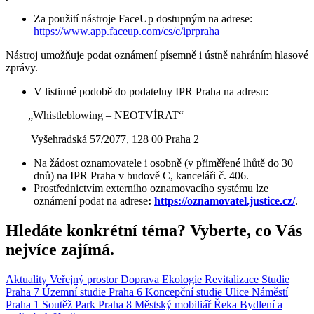
Za použití nástroje FaceUp dostupným na adrese:
https://www.app.faceup.com/cs/c/iprpraha
Nástroj umožňuje podat oznámení písemně i ústně nahráním hlasové
zprávy.
V listinné podobě do podatelny IPR Praha na adresu:
„Whistleblowing – NEOTVÍRAT“
Vyšehradská 57/2077, 128 00 Praha 2
Na žádost oznamovatele i osobně (v přiměřené lhůtě do 30
dnů) na IPR Praha v budově C, kanceláři č. 406.
Prostřednictvím externího oznamovacího systému lze
oznámení podat na adrese
:
https://oznamovatel.justice.cz/
.
Hledáte konkrétní téma? Vyberte, co Vás
nejvíce zajímá.
Aktuality
Veřejný prostor
Doprava
Ekologie
Revitalizace
Studie
Praha 7
Územní studie
Praha 6
Koncepční studie
Ulice
Náměstí
Praha 1
Soutěž
Park
Praha 8
Městský mobiliář
Řeka
Bydlení a