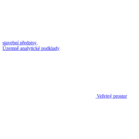
stavební předpisy
Územně analytické podklady
Veřejný prostor